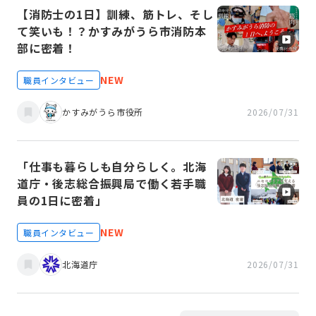
【消防士の1日】訓練、筋トレ、そし
て笑いも！？かすみがうら市消防本
部に密着！
NEW
職員インタビュー
かすみがうら市役所
2026/07/31
「仕事も暮らしも自分らしく。北海
道庁・後志総合振興局で働く若手職
員の1日に密着」
NEW
職員インタビュー
北海道庁
2026/07/31