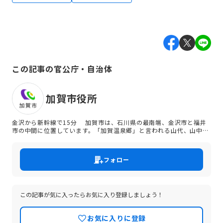
この記事の官公庁・自治体
加賀市役所
金沢から新幹線で15分 加賀市は、石川県の最南端、金沢市と福井
市の中間に位置しています。「加賀温泉郷」と言われる山代、山中、
片山津の3つの温泉地、九谷焼・山中漆器などの伝統工芸、日本遺産
に登録されている北前船など観光資源が豊富な市です。 良質な漁場を
誇る橋立港で水揚げされるズワイガニや甘えび、石川県無形文化財に
フォロー
指定されている「坂網猟」で有名な鴨などをはじめとして、四季
折々、多くの「美味しいもの」にも恵まれている加賀市を、年間を通
じ内外から多くの観光客が訪れています。 子育て施策やデジタル
の分野にも力をいれ、先端技術等を活用しながら、市民生活の向上を
目指す取り組みを進め、2022年3月には、国家戦略特区の一つである
この記事が気に入ったらお気に入り登録しましょう！
「デジタル田園健康特区」の認定を受けました。 教育面では、2023
年からは、「BE THE PLAYER」をスローガンに、「学校教育ビジョ
お気に入りに登録
ン」のもと、学びの改革に取り組んできました。2026年に新たに