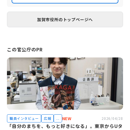
「教育ビジョン」を策定し、子どもの「好き」「全力」「やってみよ
う」を感じる瞬間を通じ、生涯にわたって自ら学べる人材育成に取り
組んでいます。 豊富な地域資源を活かし、新たなまちづくりがスター
トする加賀市で、 あなたの力 活かしてみませんか
加賀市役所のトップページへ
この官公庁のPR
NEW
職員インタビュー
広報
...
2026/04/28
「自分のまちを、もっと好きになる」。東京からUタ