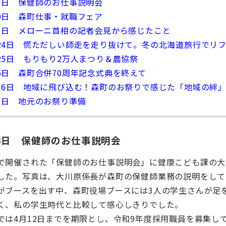
23日 保健師のお仕事説明会
20日 森町仕事・就職フェア
21日 メローニ首相の記者会見から感じたこと
月24日 慌ただしい師走を走り抜けて。冬の北海道旅行でリ
月25日 もりもり2万人まつり＆農協祭
月6日 森町合併70周年記念式典を終えて
月16日 地域に飛び込む！森町のお祭りで感じた「地域の絆
月1日 地元のお祭り準備
23日 保健師のお仕事説明会
で開催された「保健師のお仕事説明会」に健康こども課の大
した。写真は、大川原係長が森町の保健師業務の説明をして
がブースを出す中、森町役場ブースには3人の学生さんが足
く、私の学生時代と比較して感心しきりでした。
では4月12日までを期限とし、令和9年度採用職員を募集し