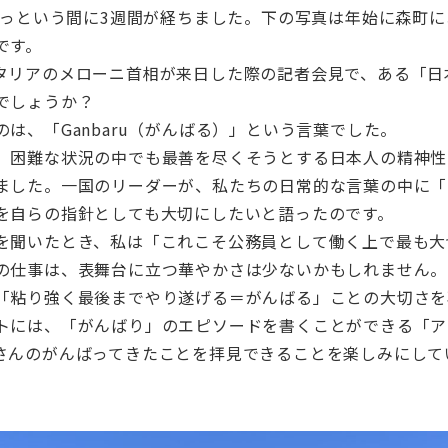
りあっという間に3週間が経ちました。下の写真は年始に森町
です。
タリアのメローニ首相が来日した際の記者会見で、ある「日
でしょうか？
は、「Ganbaru（がんばる）」という言葉でした。
、困難な状況の中でも最善を尽くそうとする日本人の精神性
ました。一国のリーダーが、私たちの日常的な言葉の中に「
を自らの指針としても大切にしたいと語ったのです。
を聞いたとき、私は「これこそ公務員として働く上で最も大
の仕事は、表舞台に立つ華やかさは少ないかもしれません。
「粘り強く最後までやり遂げる＝がんばる」ことの大切さを
トには、「がんばり」のエピソードを書くことができる「ア
さんのがんばってきたことを拝見できることを楽しみにして