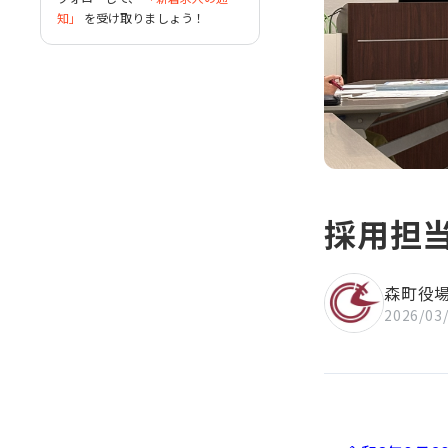
す。
知」
を受け取りましょう！
新東名高速道路のインターチェ
ンジが２か所あり、自動車での
アクセス性が高い町です。
公共交通機関は、天竜浜名湖鉄
道とバス路線（秋葉バスサービ
ス、町営バス）が通っていま
す。
採用担
森町役
2026/03