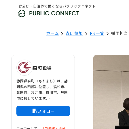
官公庁・自治体で働くならパブリックコネクト
ホーム
森町役場
PR一覧
採用担当
森町役場
静岡県森町（もりまち）は、静
岡県の西部に位置し、浜松市、
磐田市、袋井市、掛川市、島田
市に接しています。
人口は17,000人ほどの小さな町
です。
フォロー
「遠州の小京都」、「三木の
里」、「PASのふるさと森町」
などの呼ばれ方をされていま
フォローして、
「新着求人の通