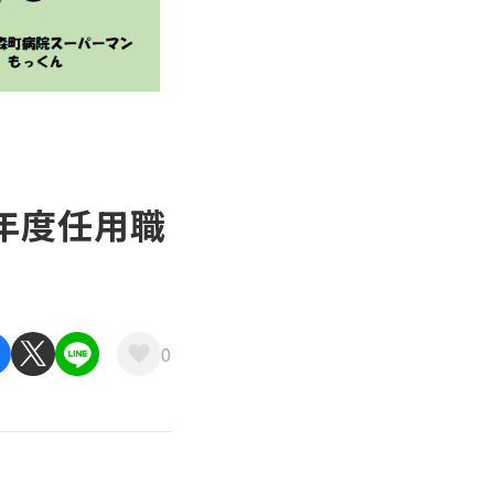
年度任用職
0