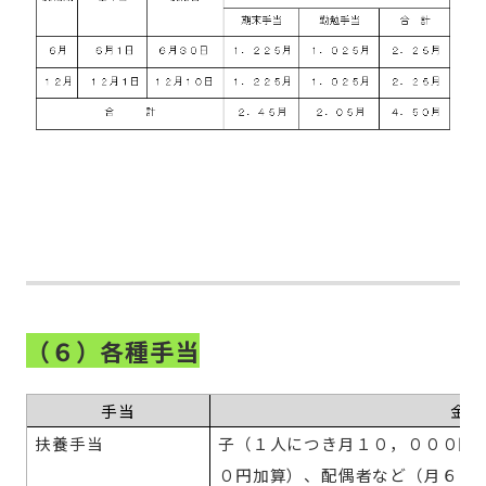
（６）各種手当
手当
金額
扶養手当
子（１人につき月１０，０００円
０円加算）、配偶者など（月６，