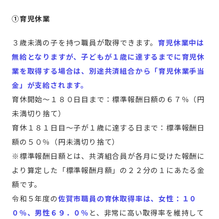
①育児休業
３歳未満の子を持つ職員が取得できます。
育児休業中は
無給となりますが、子どもが１歳に達するまでに育児休
業を取得する場合は、別途共済組合から「育児休業手当
金」が支給されます。
育休開始～１８０日目まで：標準報酬日額の６７％（円
未満切り捨て）
育休１８１日目～子が１歳に達する日まで：標準報酬日
額の５０％（円未満切り捨て）
※標準報酬日額とは、共済組合員が各月に受けた報酬に
より算定した「標準報酬月額」の２２分の１にあたる金
額です。
令和５年度の
佐賀市職員の育休取得率は、女性：１０
０％、男性６９．０％
と、非常に高い取得率を維持して