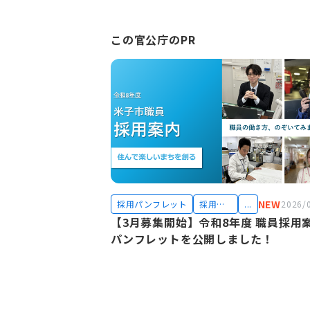
この官公庁のPR
NEW
採用パンフレット
採用試
...
2026/
験
【3月募集開始】令和8年度 職員採用
パンフレットを公開しました！