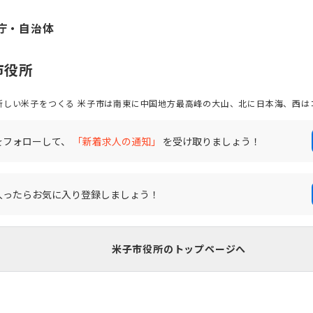
庁・自治体
市役所
高峰の大山、北に日本海、西はコハクチョウが越冬に訪れる中海
然環境のまちです。また、道路・鉄道・空港などの利便性も高く、古くから人
のため、米子市民は明るく開放的で訪れる人たちを快く受け入れる気質があります。 米子市は
いますが、時代は常に変化し、まちづくりに終わりはありません。あなたの楽
をフォローして、
「新着求人の通知」
を受け取りましょう！
とこれからの米子には必要です。 私たちと一緒に“新しい米子”をつくりませんか。
入ったらお気に入り登録しましょう！
米子市役所のトップページへ