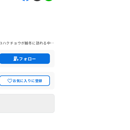
の往来が盛んな「山陰の商都」と
新しい取り組
しい発想とひたむきな熱意がきっ
フォロー
お気に入りに登録