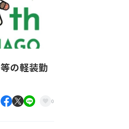
イ等の軽装勤
0