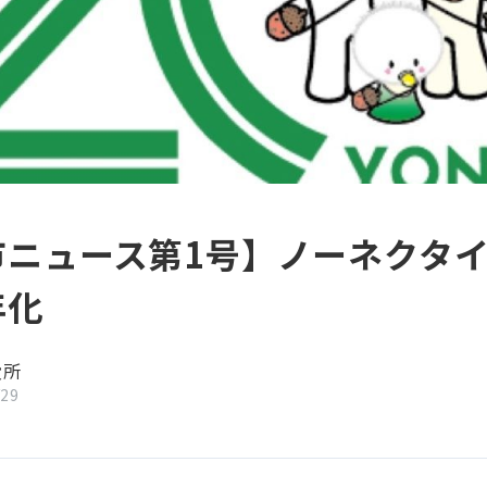
市ニュース第1号】ノーネクタ
年化
役所
/29