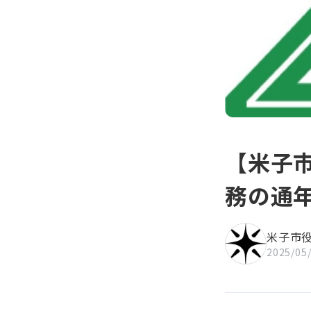
知」
【米子
務の通
米子市
2025/05