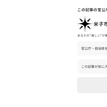
この記事の官公
米子
あなたの“楽しい”が新しい米子をつくる 米子市は南東に中国地方最
に囲まれた豊かな自
して栄えてきました。そ
みをたくさん行って
官公庁・自治体
この記事が気に