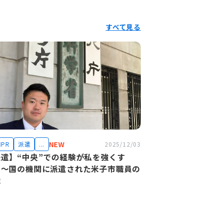
すべて見る
NEW
PR
派遣
...
2025/12/03
派遣】“中央”での経験が私を強くす
！～国の機関に派遣された米子市職員の
戦