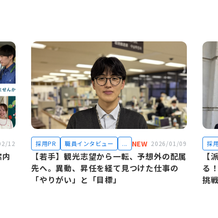
NEW
02/12
採用PR
職員インタビュー
...
2026/01/09
採用
案内
【若手】観光志望から一転、予想外の配属
【
先へ。異動、昇任を経て見つけた仕事の
る
「やりがい」と「目標」
挑