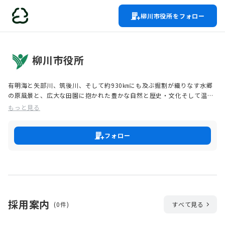
柳川市役所をフォロー
柳川市役所
有明海と矢部川、筑後川、そして約930㎞にも及ぶ掘割が織りなす水郷
の原風景と、広大な田園に抱かれた豊かな自然と歴史・文化そして温か
い人々が共存するまちです。
もっと見る
フォロー
採用案内
(0件)
すべて見る