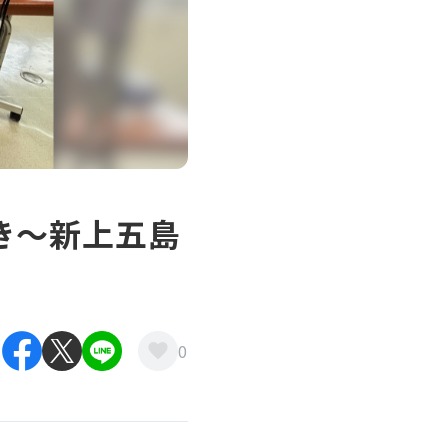
き～新上五島
0