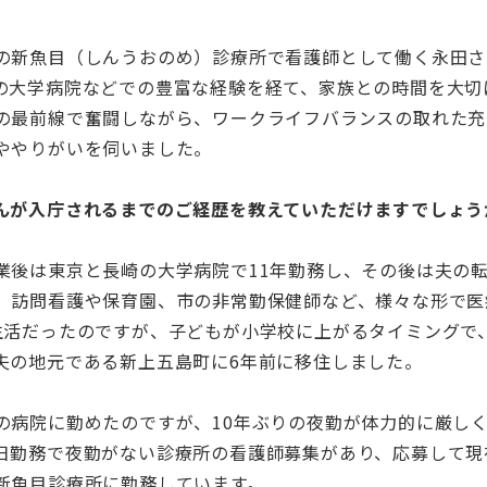
の新魚目（しんうおのめ）診療所で看護師として働く永田さ
の大学病院などでの豊富な経験を経て、家族との時間を大切
の最前線で奮闘しながら、ワークライフバランスの取れた充
ややりがいを伺いました。
んが入庁されるまでのご経歴を教えていただけますでしょう
業後は東京と長崎の大学病院で11年勤務し、その後は夫の
。訪問看護や保育園、市の非常勤保健師など、様々な形で医
生活だったのですが、子どもが小学校に上がるタイミングで
夫の地元である新上五島町に6年前に移住しました。
の病院に勤めたのですが、10年ぶりの夜勤が体力的に厳し
日勤務で夜勤がない診療所の看護師募集があり、応募して現
新魚目診療所に勤務しています。