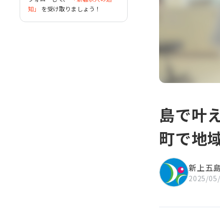
ま 上五島」を将来像とし、
知」
を受け取りましょう！
「自然豊かで快適に暮らし続け
られるまち」・「にぎわいと活
気にあふれ安心して働けるま
ち」・「みんなが活躍できる住
民主体のまち」・「ふるさとを
愛し次代を担う人を育むま
ち」・「みんな元気でいきいき
と暮らせるまち」という基本姿
勢に基づき、さまざまな事業を
島で叶
町で地
新上五
2025/05