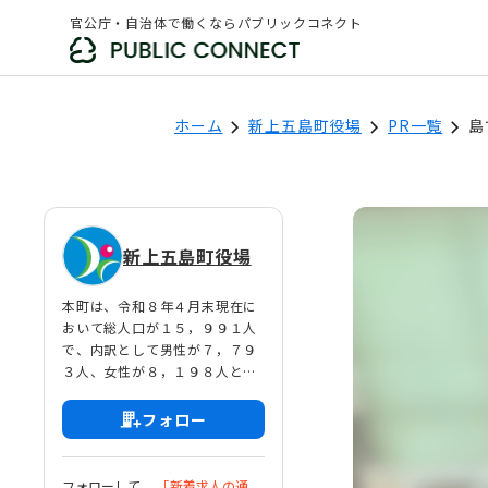
官公庁・自治体で働くならパブリックコネクト
ホーム
新上五島町役場
PR一覧
島
新上五島町役場
本町は、令和８年４月末現在に
おいて総人口が１５，９９１人
で、内訳として男性が７，７９
３人、女性が８，１９８人とな
っております。また、総世帯数
は９，１４３世帯です。
フォロー
年々、町内の人口が減少して現
状ではありますが、「海あり
山あり 笑顔あり 魅惑のし
フォローして、
「新着求人の通