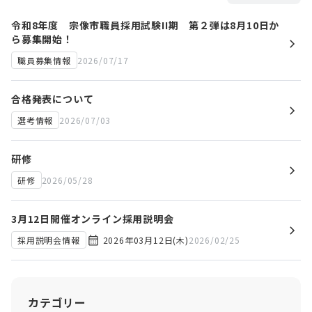
今回募集するのは、「ずっと住みたいまち宗像」の実現に向け、共にこ
れからの宗像のまちづくりに関わる仲間です。公務員試験対策は一切不
令和8年度 宗像市職員採用試験II期 第２弾は8月10日か
要。学歴も問いません。宗像のまちづくりに関心のあるあなたを歓迎し
ら募集開始！
ます。
2026/07/17
職員募集情報
私たちと共にこのまちの未来へ挑戦しませんか？
合格発表について
2026/07/03
選考情報
研修
2026/05/28
研修
3月12日開催オンライン採用説明会
2026年03月12日(木)
2026/02/25
採用説明会情報
カテゴリー