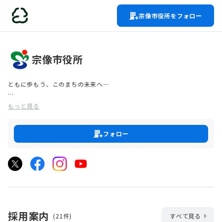
宗像市役所をフォロー
宗像市役所
ともに歩もう、このまちの未来へ―
私たち市職員のミッションは「ずっと住みたいまち宗像」を実現するこ
もっと見る
と。
市役所の仕事、それは単なる事務処理ではありません。それは「まちを
フォロー
つくること」であり、そこで暮らす人々の営みを支え、未来へつないで
いくことです。
私たち宗像市職員は、子どもたちが健やかに育ち、すべての世代が安心
して暮らせる「住みたい、住み続けたいまち」を目指して日々、奔走し
ています。宗像市に関わる人々が築いてきた歴史と、まちへの「想
い」。それが私たちの原動力です。
採用案内
(21件)
すべて見る