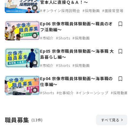
官本人に直接Ｑ＆Ａ！～
#オンライン採用説明会
#採用動画
#面接官登場
Ep06 宗像市職員体験動画～職員のオ
フ活動編～
#市紹介
#Shorts
#採用動画
Ep05 宗像市職員体験動画～海事職 大
島暮らし編～
#市紹介
#Shorts
#採用動画
Ep04 宗像市職員体験動画～海事職の
仕事編～
#Shorts
#仕事紹介
#インターンシップ
#採用動画
職員募集
(13件)
すべて見る