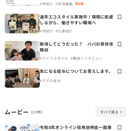
NEW
#市紹介
#採用動画
通年エコスタイル実施中！環境に配慮
しながら、働きやすい職場へ
#市紹介
#仕事紹介
取得してどうだった？ パパの育休体
験談
#ライフスタイル
#職員インタビュー
気になる給与についてお答えします。
#モデル給与
ムービー
(13件)
すべて見る
令和8年オンライン採用説明会～面接