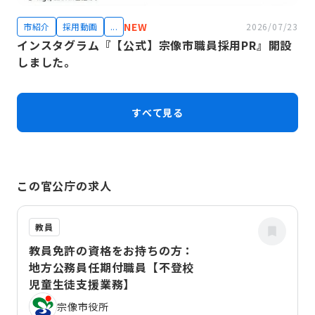
NEW
市紹介
採用動画
...
2026/07/23
インスタグラム『【公式】宗像市職員採用PR』開設
しました。
すべて見る
この官公庁の求人
教員
教員免許の資格をお持ちの方：
地方公務員任期付職員【不登校
児童生徒支援業務】
宗像市役所