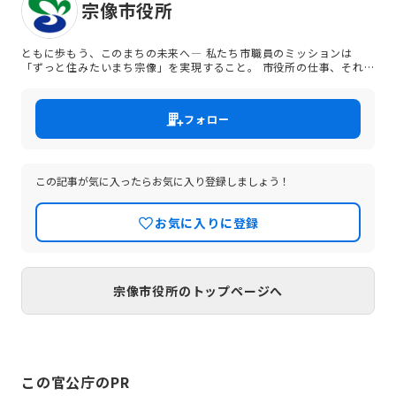
宗像市役所
ともに歩もう、このまちの未来へ― 私たち市職員のミッションは
「ずっと住みたいまち宗像」を実現すること。 市役所の仕事、それ
は単なる事務処理ではありません。それは「まちをつくること」であ
り、そこで暮らす人々の営みを支え、未来へつないでいくことです。
私たち宗像市職員は、子どもたちが健やかに育ち、すべての世代が安
フォロー
心して暮らせる「住みたい、住み続けたいまち」を目指して日々、奔
走しています。宗像市に関わる人々が築いてきた歴史と、まちへの
「想い」。それが私たちの原動力です。 今回募集するのは、「ずっと
住みたいまち宗像」の実現に向け、共にこれからの宗像のまちづくり
に関わる仲間です。公務員試験対策は一切不要。学歴も問いません。
この記事が気に入ったらお気に入り登録しましょう！
宗像のまちづくりに関心のあるあなたを歓迎します。 私たちと共にこ
のまちの未来へ挑戦しませんか？
お気に入りに登録
宗像市役所のトップページへ
この官公庁のPR