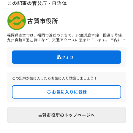
この記事の官公庁・自治体
古賀市役所
福岡県古賀市は、福岡市近郊のまちで、JR鹿児島本線、国道３号線、
九州自動車道古賀ICなど、交通アクセスに恵まれています。 市内には
工業団地が発展し、いちごのあまおうなどの農業生産も盛んです。食
料品の製造出荷額は県内２位を誇る「ものづくり」と「食」のまちで
す。 ※採用試験以外（任期付職員の随時募集、会計年度任用職員）の
フォロー
募集情報は市ＨＰをご覧ください。
この記事が気に入ったらお気に入り登録しましょう！
お気に入りに登録
古賀市役所のトップページへ