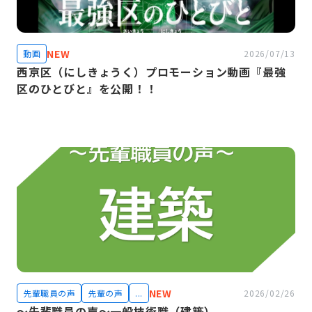
NEW
動画
2026/07/13
西京区（にしきょうく）プロモーション動画『最強
区のひとびと』を公開！！
NEW
先輩職員の声
先輩の声
...
2026/02/26
～先輩職員の声～一般技術職（建築）