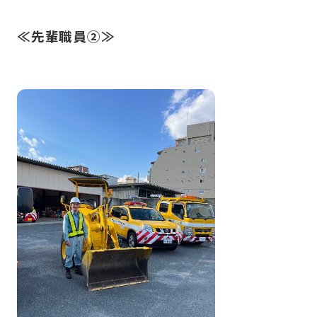
≪先輩職員②≫