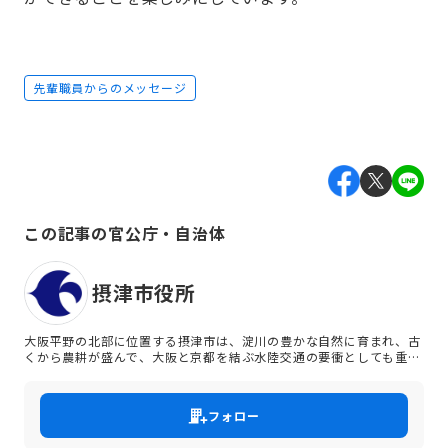
先輩職員からのメッセージ
この記事の官公庁・自治体
摂津市役所
大阪平野の北部に位置する摂津市は、淀川の豊かな自然に育まれ、古
くから農耕が盛んで、大阪と京都を結ぶ水陸交通の要衝としても重要
な役割を担ってきました。 市域は東西6キロメートル、南北5キロメ
ートル、面積は14.87平方キロメートルで、西は大阪市や吹田市、北
は茨木市、東は高槻市、南は淀川をはさんで守口市や寝屋川市と接し
フォロー
ています。 市内からは、北西にかけて六甲山や北摂の山々を、東から
南には生駒や金剛の山並みを望むことができます。 大阪の都市部から