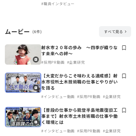
#職員インタビュー
ムービー
(6件)
すべて見る
射水市２０年の歩み ～四季が織りな
す未来への絆～
#採用PR動画
#企業研究
【大変だからこそ味わえる達成感】射
水市役所土木技術職の仕事とやりがい
を語る
#インタビュー動画
#採用PR動画
#企業研究
【普段の仕事から能登半島地震復旧工
事まで】射水市土木技術職の仕事や働
く環境とは
#インタビュー動画
#採用PR動画
#企業研究