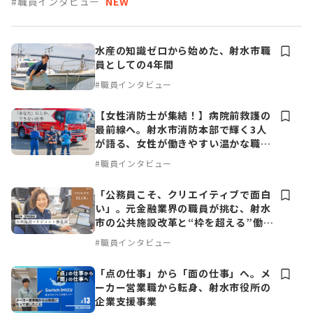
#職員インタビュー
NEW
水産の知識ゼロから始めた、射水市職
員としての4年間
#職員インタビュー
【女性消防士が集結！】病院前救護の
最前線へ。射水市消防本部で輝く3人
が語る、女性が働きやすい温かな職場
環境
#職員インタビュー
「公務員こそ、クリエイティブで面白
い」。元金融業界の職員が挑む、射水
市の公共施設改革と“枠を超える”働き
方
#職員インタビュー
「点の仕事」から「面の仕事」へ。メ
ーカー営業職から転身、射水市役所の
企業支援事業