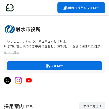
射水市役所をフォロー
射水市役所
「いいとこ、いいもの、ギュギュッと！射水」
射水市は富山県のほぼ中央に位置し、海や河川、丘陵に囲まれた自然豊
かなまちです。
もっと見る
半径約７ｋｍとコンパクトな市域も特徴で、名所などの「いいとこ」と
海の幸・里山の幸などの「いいもの」がギュギュッと詰まった住みよい
まちとして発展してきました。
フォロー
また、「子育てするなら射水市で」をキャッチフレーズに掲げ、切れ目
のない充実した子育て支援を実施しており、子育て世代からも選ばれて
います。
これまで以上に未来世代から選ばれるまちを創り上げるために、一緒に
働きませんか？
まちづくりの主役は、このサイトを見ている「あなた」です！
採用案内
(2件)
すべて見る