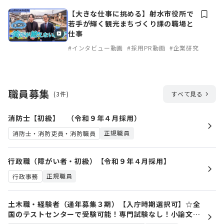
【大きな仕事に挑める】射水市役所で
若手が輝く観光まちづくり課の職場と
仕事
#インタビュー動画
#採用PR動画
#企業研究
職員募集
(3件)
すべて見る
消防士【初級】 （令和９年４月採用）
正規職員
消防士・消防吏員・消防職員
行政職（障がい者・初級）【令和９年４月採用】
正規職員
行政事務
土木職・経験者（通年募集３期）【入庁時期選択可】☆全
国のテストセンターで受験可能！専門試験なし！小論文試
験なし！