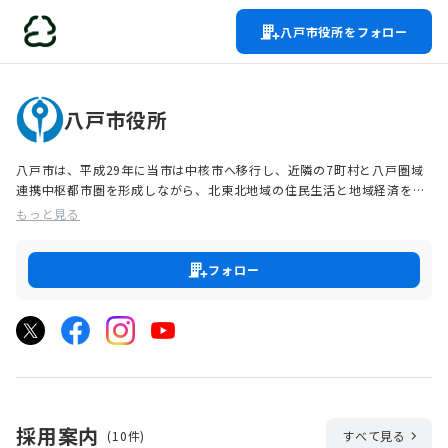
八戸市役所をフォロー
八戸市役所
八戸市は、平成29年に当市は中核市へ移行し、近隣の7町村と八戸圏域
連携中枢都市圏を形成しながら、北東北地域の住民生活と地域経済を支
える拠点として、更なる飛躍を遂げています。さらに、市発展のため、
もっと見る
人口減少・少子高齢化の進行やグローバル化・デジタル化の進展に加
え、グリーン社会の実現に向けた取組の加速化や、水産資源確保・中心
市街地の賑わい創出に関する取組など、様々な課題へ立ち向かっていま
フォロー
す。
採用案内
(10件)
すべて見る