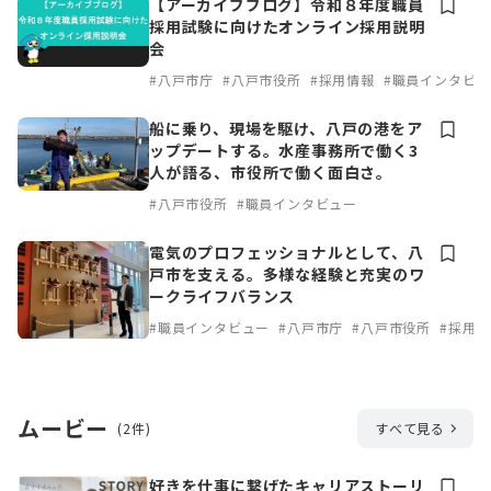
【アーカイブブログ】令和８年度職員
採用試験に向けたオンライン採用説明
会
#八戸市庁
#八戸市役所
#採用情報
#職員インタビュ
船に乗り、現場を駆け、八戸の港をア
ップデートする。水産事務所で働く3
人が語る、市役所で働く面白さ。
#八戸市役所
#職員インタビュー
電気のプロフェッショナルとして、八
戸市を支える。多様な経験と充実のワ
ークライフバランス
#職員インタビュー
#八戸市庁
#八戸市役所
#採用
ムービー
(2件)
すべて見る
好きを仕事に繋げたキャリアストーリ