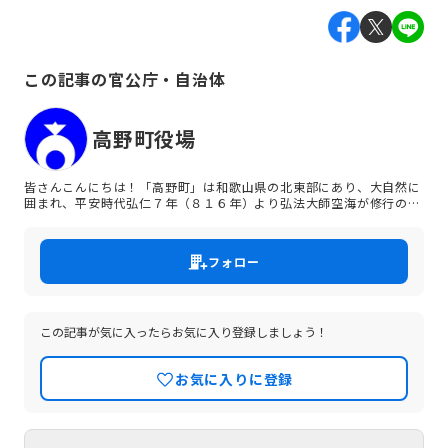
この記事の官公庁・自治体
高野町役場
皆さんこんにちは！「高野町」は和歌山県の北東部にあり、大自然に
囲まれ、平安時代弘仁７年（８１６年）より弘法大師空海が修行の場
として開いた高野山真言宗の聖地高野山を中心とする町で、貴重な文
化財・建造物・名所が数多く存在します。2004年には「紀伊山地の
霊場と参詣道」として世界遺産に登録されました。また、2016年に
フォロー
は女人道・黒河道・京大坂道不動坂が世界遺産に追加登録され、日本
のみならず世界中からの多くの信者さま、参拝者さま、観光客が訪れ
ていただいています。 本町に住む住民一人ひとりがまちに誇りを持っ
て生活し、本町出身者や本町を訪れた人、参拝者等が心のふるさとと
して本町を想い、集うことのできる“ふるさと”であり続けられる「誰
この記事が気に入ったらお気に入り登録しましょう！
もが住みよい、住みたくなる、来たくなる」高野町を目指します！！
お気に入りに登録