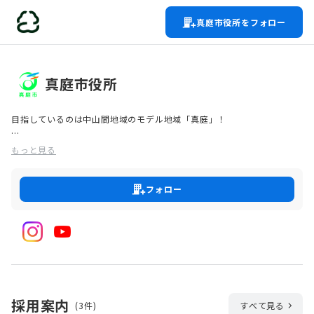
真庭市役所をフォロー
真庭市役所
目指しているのは中山間地域のモデル地域「真庭」！
真庭市は岡山県の北部に位置し、鳥取県境に接する人口5万人弱のまち
もっと見る
です。
「安心安全」そして「持続可能性」をキーワードに、全国に先駆けて木
フォロー
質バイオマス発電や生ごみの液肥化を核とした資源循環型の生活基盤の
整備を進め、中山間地域のモデルを目指しています。
また、多様性を受け入れ、住む人が、いつまでも住み続けたいと思える
「多彩な真庭の豊かな生活～真庭ライフスタイル～」の実現に取り組ん
で日々進化しています。
採用案内
(3件)
すべて見る