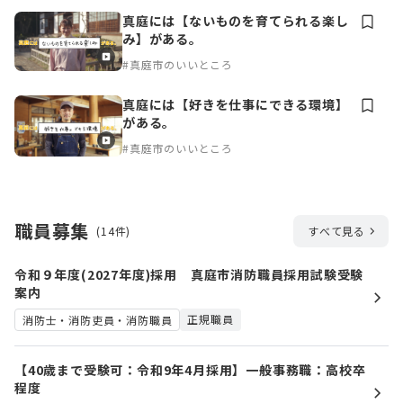
真庭には【ないものを育てられる楽し
み】がある。
#真庭市のいいところ
真庭には【好きを仕事にできる環境】
がある。
#真庭市のいいところ
職員募集
(14件)
すべて見る
令和９年度(2027年度)採用 真庭市消防職員採用試験受験
案内
正規職員
消防士・消防吏員・消防職員
【40歳まで受験可：令和9年4月採用】一般事務職：高校卒
程度