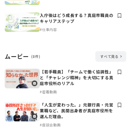
入庁後はどう成長する？真庭市職員の
キャリアステップ
#仕事内容
ムービー
(8件)
すべて見る
【若手職員】「チームで働く協調性」
と「チャレンジ精神」を大切にする真
庭市役所のリアル
#密着動画
「人生が変わった。」元銀行員・元営
業職など、民間出身者が真庭市役所を
選んだ理由。
#座談会動画