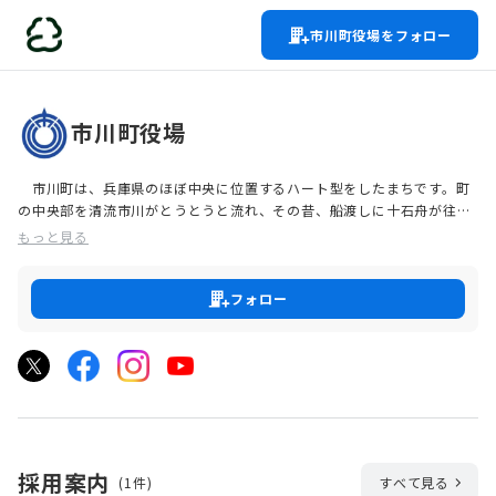
市川町役場をフォロー
市川町役場
市川町は、兵庫県のほぼ中央に位置するハート型をしたまちです。町
の中央部を清流市川がとうとうと流れ、その昔、船渡しに十石舟が往来
した穏やかな川面に、田園と山並みが映ります。「羅生門」「七人の
もっと見る
侍」など、日本映画の黄金期を築くとともに、世界的にも認められてい
るシナリオライターの第一人者である橋本忍氏は、｢自分の作品のすべ
ては、子供のとき、郷里・市川の川の流れを仰向きに泳いで流されなが
フォロー
ら、見上げた空の雲、その様々な雲の形の中にすべてがある。｣と生ま
れ故郷・市川を偲まれています。
町の北東部にそびえる霊峰笠形山（標高９３９ｍ）は播磨富士とも呼
ばれ、美しい稜線を描いています。「笠形神社のご神木は、心柱として
国宝姫路城を支えているのじゃ。」と仙人が教えてくれそうな神々の坐
す杜（かみがみのましますもり）の笠形神社は市川町指定重要文化財で
す。
豊かな山の緑から生まれる澄んだ空気が皆さまのお越しをお待ちして
採用案内
(1件)
すべて見る