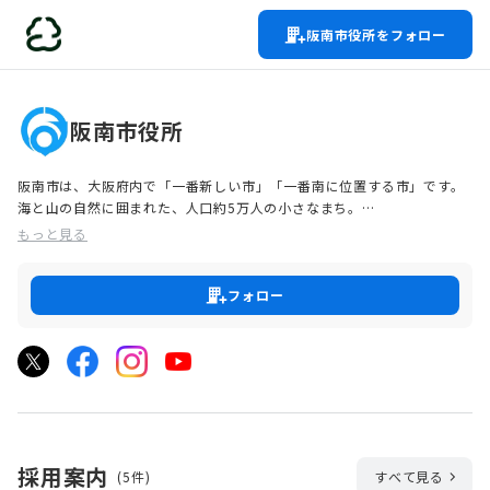
阪南市役所をフォロー
阪南市役所
阪南市は、大阪府内で「一番新しい市」「一番南に位置する市」です。
海と山の自然に囲まれた、人口約5万人の小さなまち。
そんな小さなまちだからこそ、市民との距離が近く、小さな組織だから
もっと見る
こそ、職員間のコミュニケーションも活発。そのようなところが、阪南
市で働く上での魅力です。
フォロー
「地域のために働きたい」
「市民の方々に喜ばれる仕事がしたい」
「まちの発展に携わりたい」
そんな熱い想いをお持ちの方のご応募をお待ちしています！
採用案内
(5件)
すべて見る