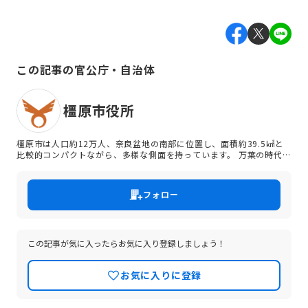
この記事の官公庁・自治体
橿原市役所
橿原市は人口約12万人、奈良盆地の南部に位置し、面積約39.5㎢と
比較的コンパクトながら、多様な側面を持っています。 万葉の時代を
偲ばせる大和三山と藤原宮跡、江戸時代の街並みを残す今井町、初代
神武天皇をお祀りする橿原神宮など、豊かで重層的な歴史に恵まれて
います。 一方では、鉄道網や道路網が発達する交通の要衝であり、製
フォロー
造業の拠点が複数あるほか、大手のショッピングモールには和歌山や
大阪からも買い物客が訪れています。 そんな田舎と都会のはざまで、
便利に生活しながら楽しく豊かな自然・歴史・文化を満喫できる本市
では、「子育てしやすい街 日本一」を目指して、様々な施策を展開中
です。
この記事が気に入ったらお気に入り登録しましょう！
お気に入りに登録