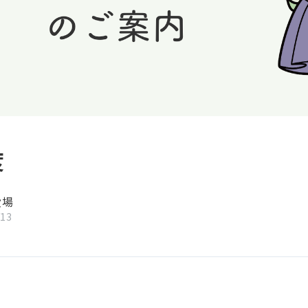
度
役場
/13