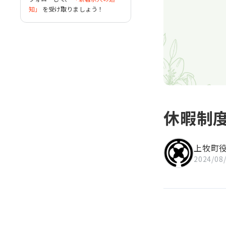
うな、のどかな情景がひろがっ
知」
を受け取りましょう！
ています。
現在では、丘陵地帯を生かし
た田園風景が広がり、バスと電
車を乗り継いで大阪の中心部ま
で約１時間でいける立地条件か
ら、住宅開発が進み、優れた生
活利便性と適度な自然との調和
が魅力的な町へと発展を続けて
います。また、未来を担う子ど
もたちを守り、育てるための教
休暇制
育の充実をはじめ、子育て支援
の充実、また高齢になっても生
き活きと元気な生活を送ってい
上牧町
ただくための活動の場づくりな
ど様々な取組みを実施していま
2024/08
す。
ぜひ、上牧町の職員となって
「健やかな心身と穏やかな暮ら
しをつくる」まちづくりを私た
ちと一緒にしませんか？