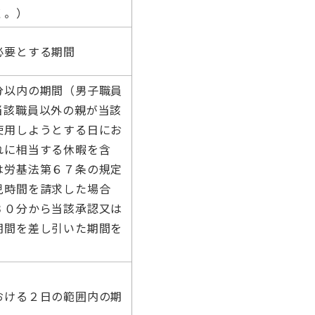
く。）
必要とする期間
分以内の期間（男子職員
当該職員以外の親が当該
使用しようとする日にお
れに相当する休暇を含
は労基法第６７条の規定
児時間を請求した場合
３０分から当該承認又は
期間を差し引いた期間を
おける２日の範囲内の期