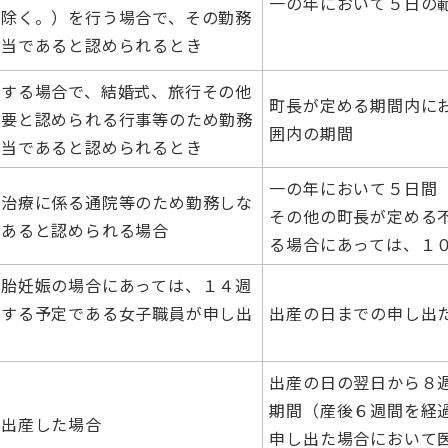
一の年において５日の
を除く。）を行う場合で、その勤務
相当であると認められるとき
婚する場合で、結婚式、旅行その他
町長が定める期間内に
必要と認められる行事等のため勤務
囲内の期間
相当であると認められるとき
一の年において５日間
妊治療に係る通院等のため勤務しな
その他の町長が定める
であると認められる場合
る場合にあっては、１
多胎妊娠の場合にあっては、１４週
産する予定である女子職員が申し出
出産の日までの申し出
出産の日の翌日から８
期間（産後６週間を経
が出産した場合
申し出た場合において