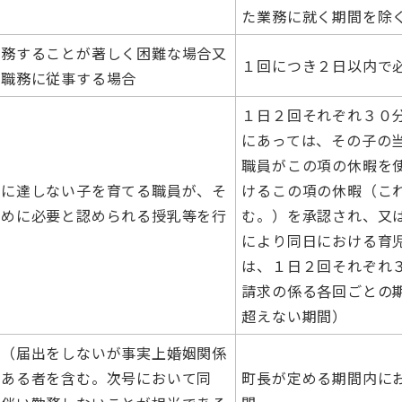
た業務に就く期間を除
勤務することが著しく困難な場合又
１回につき２日以内で
な職務に従事する場合
１日２回それぞれ３０
にあっては、その子の
職員がこの項の休暇を
年に達しない子を育てる職員が、そ
けるこの項の休暇（こ
ために必要と認められる授乳等を行
む。）を承認され、又
により同日における育
は、１日２回それぞれ
請求の係る各回ごとの
超えない期間）
妻（届出をしないが事実上婚姻関係
にある者を含む。次号において同
町長が定める期間内に