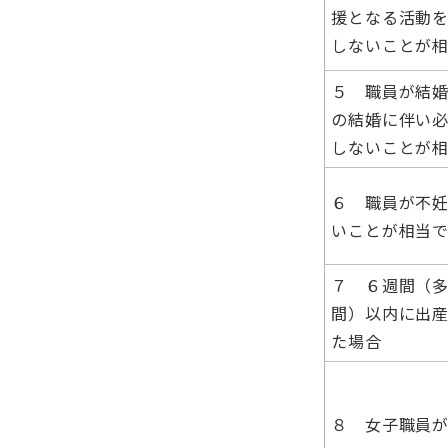
援となる活動
しないことが
５ 職員が結
の結婚に伴い
しないことが
６ 職員が不
いことが相当
７ ６週間（
間）以内に出
た場合
８ 女子職員