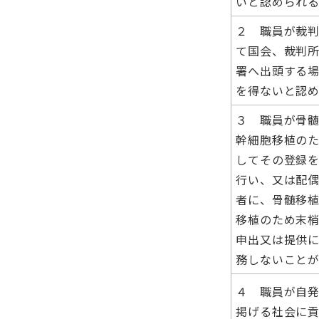
いと認められ
２ 職員が裁
て国会、裁判
署へ出頭する
を得ないと認
３ 職員が骨
幹細胞移植の
してその登録
行い、又は配
者に、骨髄移
移植のため末
申出又は提供
務しないこと
４ 職員が自
掲げる社会に