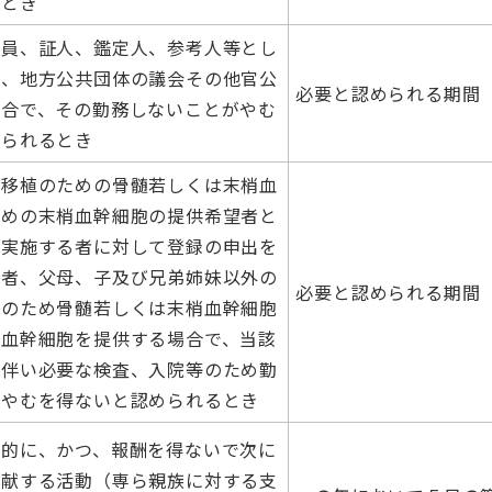
るとき
判員、証人、鑑定人、参考人等とし
所、地方公共団体の議会その他官公
必要と認められる期間
場合で、その勤務しないことがやむ
められるとき
髄移植のための骨髄若しくは末梢血
ための末梢血幹細胞の提供希望者と
を実施する者に対して登録の申出を
偶者、父母、子及び兄弟姉妹以外の
必要と認められる期間
植のため骨髄若しくは末梢血幹細胞
梢血幹細胞を提供する場合で、当該
に伴い必要な検査、入院等のため勤
がやむを得ないと認められるとき
発的に、かつ、報酬を得ないで次に
貢献する活動（専ら親族に対する支