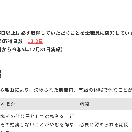
5日以上は必ず取得していただくことを全職員に周知してい
平均取得日数
13.2日
日から令和5年12月31日実績）
暇
理由により、決められた期間内、有給の休暇で休むことが
える場合
期間
挙権その他公民としての権利を 行
、その勤務しないことがやむを得な
必要と認められる期間