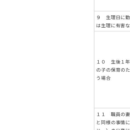
９ 生理日に
は生理に有害
１０ 生後１
の子の保育の
う場合
１１ 職員の
と同様の事情