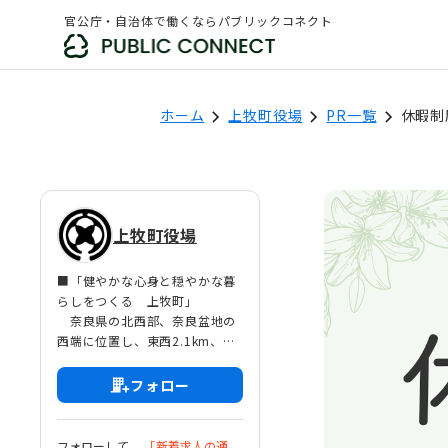
官公庁・自治体で働くならパブリックコネクト
ホーム
上牧町役場
PR一覧
休暇制
上牧町役場
■「健やかな心身と穏やかな暮
らしをつくる 上牧町」
奈良県の北西部、奈良盆地の
西端に位置し、東西2.1km、南
北3.6km、面積は6.14㎢となっ
ています。上牧町は、おだやか
フォロー
な丘陵地帯が広がり、古代には
宮廷の馬が放牧されたところか
らも思いを馳せていただけるよ
フォローして、
「新着求人の通