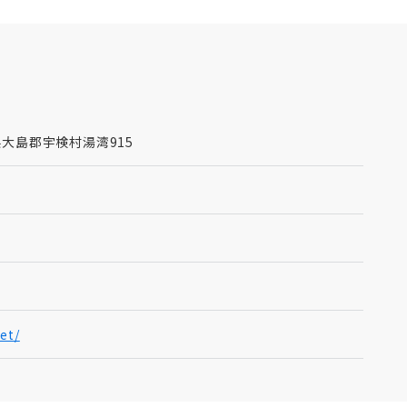
島県大島郡宇検村湯湾915
et/