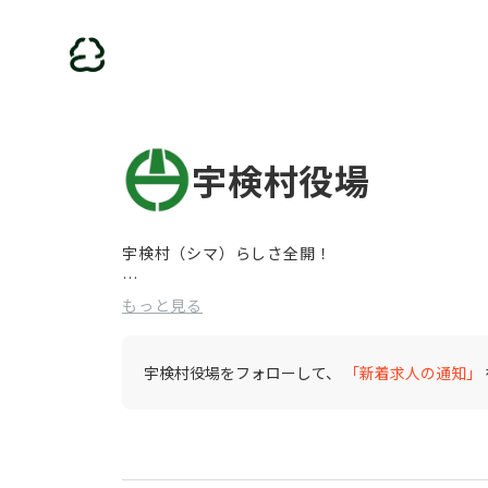
宇検村役場
宇検村（シマ）らしさ全開！
― 自然と人が調和するシマで、あなたの力を発揮
もっと見る
わたしたちの村、宇検村（シマ）は、美しい海と
宇検村役場をフォローして、
「新着求人の通知」
世界自然遺産の島の中でも、ひときわ静かで、ど
宇検村の村づくりのコンセプトは、
「風に触れ、土に触れ、人に触れ、五感で感じる
どんなに時代が進んでも、人の心や自然とのつな
わたしたちは、そんな想いを胸に、日々の公務を