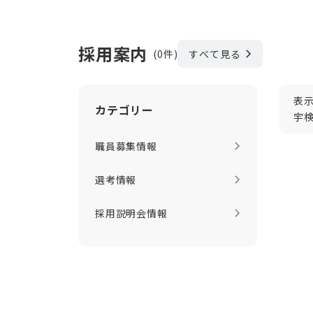
自然を守りながら地域の未来を考え、人と人をつ
もしあなたが、
〇 自然の中で地域に寄り添う仕事をしたい
採用案内
(0件)
すべて見る
〇 村の人たちと協力しながら課題を解決したい
〇 小さな村から大きな未来をつくりたい
と感じているなら、きっと宇検村はあなたの力を
表
このシマで、あなたの情熱が誰かの笑顔につなが
カテゴリー
宇
職員募集情報
選考情報
採用説明会情報