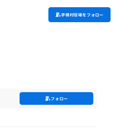
宇検村役場をフォロー
フォロー
モノを感じる心が育ちます。