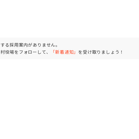
なぎ、新しい価値を生み出す——それが私たちの仕事です。
発揮できる場所です。
示する採用案内がありません。
ります。
検村役場をフォローして、
「新着通知」
を受け取りましょう！