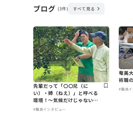
ブログ
(3件)
すべて見る
奄美大
術職
先輩だって「〇〇兄（に
#職員
い）・姉（ねえ）」と呼べる
環境！～気候だけじゃない！
人だって温かい宇検村の魅力
#職員インタビュー
～