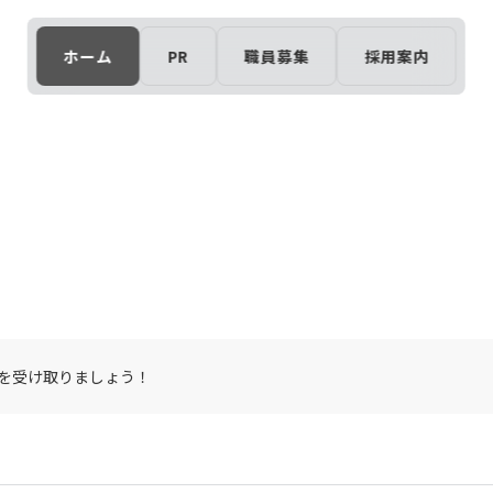
ホーム
PR
職員募集
採用案内
しませんか ―
豊かな森に囲まれた、奄美大島の南西部に位置する小さな村です。
を受け取りましょう！
こか懐かしさを感じる風景が広がっています。ここでは、見えない
」。
がりを大切にする姿勢は変わりません。
通して村民の暮らしを支えています。