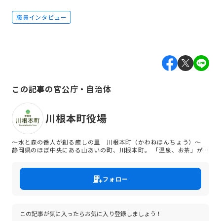
職員インタビュー
この記事の官公庁・自治体
川根本町役場
～水と森の番人が創る癒しの里 川根本町（かわねほんちょう）～
静岡県のほぼ中央にある山あいの町、川根本町。 「温泉、お茶」が
有名な大自然に囲まれた人口約6000人の小さなまちです。職員ひと
りひとりが町民の笑顔を常に思い働いています。町の未来を担う職員
として、一緒に働いていただける職員を募集します。
フォロー
この記事が気に入ったらお気に入り登録しましょう！