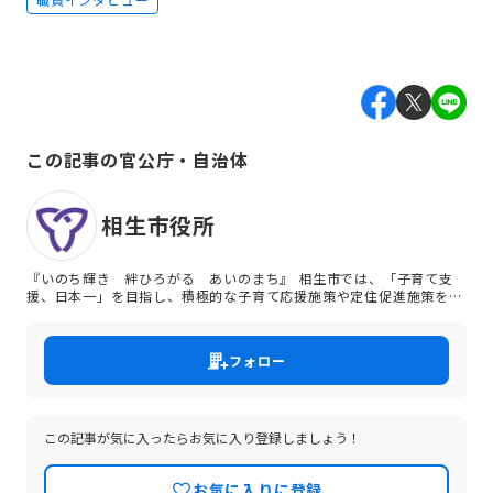
この記事の官公庁・自治体
相生市役所
『いのち輝き 絆ひろがる あいのまち』 相生市では、「子育て支
援、日本一」を目指し、積極的な子育て応援施策や定住促進施策を展
開することで、未来の世代に引き継ぐ持続可能な定住性の高いまちづ
くりに取り組んでいます。 少子・高齢化の一層の進展、住民の価値観
の多様化など、社会経済情勢が大きく変化しつつある中、相生市では
フォロー
職員一人ひとりが、住民に身近な行政サービスの担い手として効率的
な行政運営を行うための経営感覚を身につけ、新しい時代に対応する
人材の育成を積極的に推進しています。
この記事が気に入ったらお気に入り登録しましょう！
お気に入りに登録