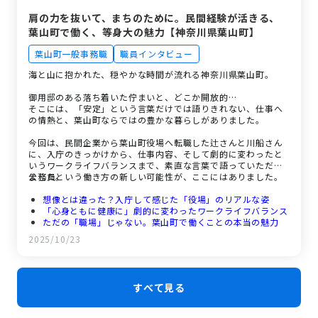
肩の力を抜いて、まちのために。民間経験が活きる、
葉山町で働く、等身大の魅力【神奈川県葉山町】
葉山町一般事務職
職員インタビュー
海と山に抱かれた、穏やかな時間が流れる神奈川県葉山町。
御用邸のある落ち着いた佇まいと、どこか開放的…
そこには、「安定」という言葉だけでは語りきれない、仕事へ
の情熱と、葉山町ならではの豊かな暮らしがありました。
今回は、民間企業から葉山町役場へ転職した辻さんと川船さん
に、入庁のきっかけから、仕事内容、そして劇的に変わったと
いうワークライフバランスまで、素直な言葉で語っていただき
ました。
公務員という働き方の新しい可能性が、ここにはありました。
想像とは違った？入庁して感じた「役場」のリアルな姿
「心身ともに健康に」劇的に変わったワークライフバランス
ただの「職場」じゃない。葉山町で働くことの本当の魅力
自然と人が織りなす、この町だけの特別な魅力
2025/10/23
すべて見る