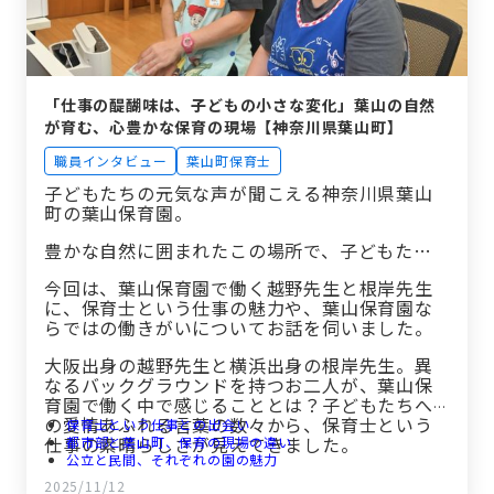
「仕事の醍醐味は、子どもの小さな変化」葉山の自然
が育む、心豊かな保育の現場【神奈川県葉山町】
職員インタビュー
葉山町保育士
子どもたちの元気な声が聞こえる神奈川県葉山
町の葉山保育園。
豊かな自然に囲まれたこの場所で、子どもた…
今回は、葉山保育園で働く越野先生と根岸先生
に、保育士という仕事の魅力や、葉山保育園な
らではの働きがいについてお話を伺いました。
大阪出身の越野先生と横浜出身の根岸先生。異
なるバックグラウンドを持つお二人が、葉山保
育園で働く中で感じることとは？子どもたちへ
の愛情あふれる言葉の数々から、保育士という
保育士という仕事との出会い
仕事の素晴らしさが見えてきました。
都市部と葉山町、保育の現場の違い
公立と民間、それぞれの園の魅力
保育士としての成長と喜び
2025/11/12