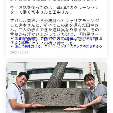
今回お話を伺ったのは、葉山町のクリーンセン
ターで働く宮本さんと田中さん。
アパレル業界から公務員へとキャリアチェンジ
した宮本さんと、新卒でこの道を選んだ田中さ
ん。二人の歩んできた道は異なりますが、その
言葉から浮かび上がってきたのは、「町民サー
ビスの最前線」で働くことの純粋な喜びと、世
畑違いの転職と、コロナ禍で見つけた道。二人が公務員を選
んだ理由
代を超えた仲間との強い絆でした。
葉山の朝を支える、クリーンセンタースタッフの知られざる
一日
2025/10/23
町との一体感が育む、たしかなやりがいと充実のワークライ
フバランス