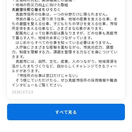
・地域の防災力向上に向けた取組
・安全・安心なまちづくり
真庭市役所で働くということ
真庭市役所の仕事は、一つの分野だけに限られません。
市民の暮らしに寄り添う仕事、地域の産業を支える仕事、ま
ちの基盤を整える仕事、子どもたちの学びを支える仕事、市役
所全体を支える仕事など、さまざまな仕事があります。
配属先によって仕事内容は異なりますが、どの仕事も真庭市
で暮らす人や、地域の未来につながっています。
はじめからすべての仕事を知っている必要はありません。
入庁後にさまざまな経験を重ねながら、市民対応力、調整
力、制度を理解する力、課題を整理する力などを身につけてい
きます。
真庭市には、自然、文化、産業、人のつながり、地域資源を
活かしたまちづくりなど、自分らしくチャレンジできるフィー
ルドがあります。
「市役所の仕事は窓口だけじゃない」
そう感じていただけたら、ぜひ真庭市役所の採用情報や職員
インタビューもご覧ください。
2026/07/15
すべて見る