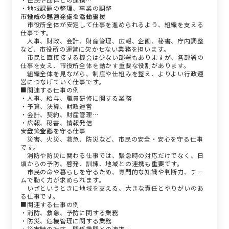
・地域課題の整理、事業の調整
・地域の魅力発信や活動支援
市役所の運営を支える仕事
市役所全体が安定して仕事を進められるよう、組織を支える
仕事です。
人事、財政、会計、財産管理、広報、企画、秘書、庁内調整
など、市役所の運営に欠かせない業務を担います。
市民と直接接する機会は少ない部署もありますが、各部署の
仕事を支え、市役所全体を動かす重要な役割があります。
組織全体を見ながら、制度や仕組みを整え、よりよい行政運
営につなげていく仕事です。
■関連する仕事の例
・人事、給与、職員研修に関する業務
・予算、決算、財政運営
・会計、契約、財産管理
・広報、秘書、情報発信
・政策企画
安全・安心を守る仕事
災害、火災、救急、防災など、市民の安全・安心を守る仕事
です。
消防や防災に関わる仕事では、緊急時の対応だけでなく、日
頃からの予防、啓発、訓練、地域との連携も重要です。
市民の命や暮らしを守るため、専門的な知識や判断力、チー
ムで動く力が求められます。
いざというときに地域を支える、大きな責任とやりがいのあ
る仕事です。
■関連する仕事の例
・消防、救急、予防に関する業務
・防災、危機管理に関する業務
・災害時の対応、関係機関との連携