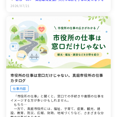
ロー体制
2026/07/21
親世代しかいない７人の職場で。年の差を超えたコミュニケ
ーションのつくり方
有給は取りやすく、同期とは年1回必ず集まる。真庭市の
「働きやすさ」のリアル
市役所の仕事は窓口だけじゃない。真庭市役所の仕事
カタログ
仕事内容
「市役所の仕事」と聞くと、窓口での手続きや書類の仕事を
イメージする方が多いかもしれません。
もちろ…
一方で、真庭市役所には、福祉、子育て、産業、観光、建
設、教育、防災、広報、財政、地域づくりなど、さまざまな分
野の仕事があります。