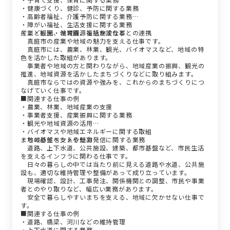
・健康づくり、健診、予防に関する業務
・高齢者福祉、介護予防に関する業務
・障がい福祉、生活支援に関する業務
・こども園、保育園、福祉施設などとの連携
産業・観光・地域資源を活かす仕事
真庭市の産業や地域の魅力を支える仕事です。
真庭市には、農業、林業、観光、バイオマスなど、地域の特
色を活かした取組があります。
事業者や地域の方と関わりながら、地域産業の振興、観光の
推進、地域資源を活かしたまちづくりなどに取り組みます。
真庭市ならではの資源や強みを、これからのまちづくりにつ
なげていく仕事です。
■関連する仕事の例
・農業、林業、地域産業の支援
・事業者支援、産業振興に関する業務
・観光や地域資源の活用
・バイオマスや地域エネルギーに関する取組
・地域のイベントや魅力発信に関する業務
まちの基盤を支える仕事
道路、上下水道、公共施設、建築、都市基盤など、市民生活
を支えるインフラに関わる仕事です。
日々の暮らしの中では当たり前に見える道路や水道、公共施
設も、適切な維持管理や整備があって成り立っています。
現場確認、設計、工事発注、関係機関との調整、市民や事業
者とのやり取りなど、幅広い業務があります。
安全で暮らしやすいまちを支える、地域に欠かせない仕事で
す。
■関連する仕事の例
・道路、橋梁、河川などの維持管理
・上下水道に関する業務