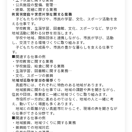
・公共施設の整備、管理
・建築、営繕に関する業務
・災害復旧や安全対策に関する業務
教育・文化・スポーツを支える仕事
子どもたちの学びや、市民の学習、文化、スポーツ活動を支
える仕事です。
学校教育、生涯学習、図書館、文化、スポーツなど、学びや
地域活動に関わる分野を担当します。
学校や地域、関係団体と連携しながら、市民が学び、活動
し、交流できる環境づくりに取り組みます。
子どもたちの成長や、市民の豊かな暮らしを支える仕事で
す。
■関連する仕事の例
・学校教育に関する業務
・学校施設、給食に関する業務
・生涯学習、図書館に関する業務
・文化、スポーツの振興
・地域活動や学びの場づくり
地域づくりを支える仕事
真庭市には、それぞれに特色のある地域があります。
地域振興に関わる仕事では、地域の課題や声を聞きながら、
住民や団体、事業者と一緒に地域づくりに取り組みます。
市役所が一方的に進めるのではなく、地域の人と一緒に考
え、動いていく場面も多くあります。
地域との距離が近い真庭市だからこそ、現場の声を聞きなが
ら仕事ができる分野です。
■関連する仕事の例
・地域振興、地域づくりに関する業務
・振興局での地域対応
・住民や団体との連携