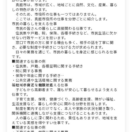
真庭市は、市域が広く、地域ごとに自然、文化、産業、暮ら
しの特色があります。
そのため、市役所の仕事も一つではありません。
ここでは、真庭市役所の仕事を分野ごとに紹介します。
市民の暮らしを支える仕事
市民の皆さんの暮らしに直接関わる仕事です。
住民票や戸籍、税、保険、各種手続きなど、市民生活に欠か
せない行政サービスを担います。
窓口で市民の方と接する機会も多く、相手の話を丁寧に聞
き、必要な制度や手続きにつなげる力が求められます。
日々の業務を通じて、市民の暮らしを身近に感じられる仕事
です。
■関連する仕事の例
・住民票、戸籍、各種証明に関する手続き
・税に関する事務
・保険や年金に関する手続き
・公共交通や生活環境に関する業務
・地域の身近な相談対応
福祉・子育て・健康を支える仕事
子どもから高齢者まで、誰もが安心して暮らせるよう支える
仕事です。
子育て支援、保育、健康づくり、高齢者支援、障がい福祉、
生活支援など、暮らしの安心に関わる分野を担当します。
制度を案内するだけでなく、本人や家族の状況を聞き取り、
関係機関と連携しながら支援につなげることもあります。
人の暮らしに深く関わるため、責任もありますが、地域を支
えている実感を得やすい仕事です。
■関連する仕事の例
・子育て支援、保育に関する業務