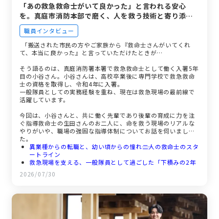
「あの救急救命士がいて良かった」と言われる安心
を。真庭市消防本部で磨く、人を救う技術と寄り添う
心
職員インタビュー
「搬送された市民の方やご家族から『救命士さんがいてくれ
て、本当に良かった』と言っていただけたときが…
そう語るのは、真庭消防署本署で救急救命士として働く入署5年
目の小谷さん。小谷さんは、高校卒業後に専門学校で救急救命
士の資格を取得し、令和4年に入署。
一般隊員としての実務経験を重ね、現在は救急現場の最前線で
活躍しています。
今回は、小谷さんと、共に働く先輩であり後輩の育成に力を注
ぐ指導救命士の生田さんのお二人に、命を救う現場のリアルな
やりがいや、職場の強固な指導体制についてお話を伺いまし
た。
異業種からの転職と、幼い頃からの憧れ――二人の救命士のスタ
ートライン
救急現場を支える、一般隊員として過ごした「下積みの2年
間」
2026/07/30
「患者にとっては一大事」――救急救命士に求められる徹底した
接遇
指導救命士としての新たな使命、そして次の世代へ繋ぐバト
ン