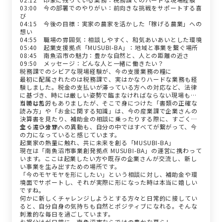
03:00 今の部署でのやりがい：前向きな挑戦をサポートする喜
び
04:15 今後の目標：実家の農家を活かした「稼げる農業」への
想い
04:55 職場の雰囲気：相談しやすく、和気あいあいとした環境
05:40 起業支援拠点「MUSUBI-BA」：地域と事業を繋ぐ場所
08:45 南魚沼市の魅力：豊かな自然と、人との距離の近さ
09:50 メッセージ：どんな人と一緒に働きたい？
税務課でのシビアな現場経験が、今の支援業務の糧に
最初に配属されたのは税務課で、実はかなりハードな業務も経
験しました。税金の支払いが滞っている方への対応など、法律
に基づき、時には厳しい姿勢で臨まなければならない現場もあ
りました。
当時は苦労もありましたが、そこで身につけた「書類の正確な
読み方」や「お金に関する知識」は、今の産業課で企業さんの
決算書を見たり、補助金の相談に乗ったりする際に、すごく役
立っています。
全く違う分野への異動も、自分の中ではすべてが繋がって、今
の力になっていると感じています。
起業家の熱量に触れ、共に未来を創る「MUSUBI-BA」
現在は「南魚沼市事業創発拠点 MUSUBI-BA」の運営に携わって
います。ここは起業したい方や既存の企業さんが交流し、新し
い事業を生み出すための場所です。
「今のモヤモヤを形にしたい」という相談に対し、補助金や環
境面でサポートし、それが実際に形になった時は本当に嬉しい
ですね。
何かに新しくチャレンジしようとする方々と日常的に接してい
ると、自分自身の気持ちも自然とポジティブになれる。そんな
刺激的な毎日を過ごしています。
お裾分けが日常に。南魚沼市ならではの豊かな暮らし