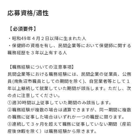
応募資格/適性
【必須要件】
・昭和49年４月２日以降に生まれた人
・保健師の資格を有し、民間企業等において保健師に関する
職務経歴を３年以上有する人
【職務経験についての注意事項】
民間企業等における職務経験には、民間企業の従業員、公務
員(南魚沼市職員としての期間を除く)、自営業者等として１
年以上継続して就業していた期間が該当します。ただし、次
の点に注意してください。
①週30時間以上従事していた期間のみ該当します。
②職務経験が複数の場合は通算できますが、同一期間に複数
の職務に従事した場合はいずれか一つの職歴に限ります。
③連続して３ヶ月を超えて職務に従事していない期間（産前
産後休暇を除く）は職務経験から除きます。