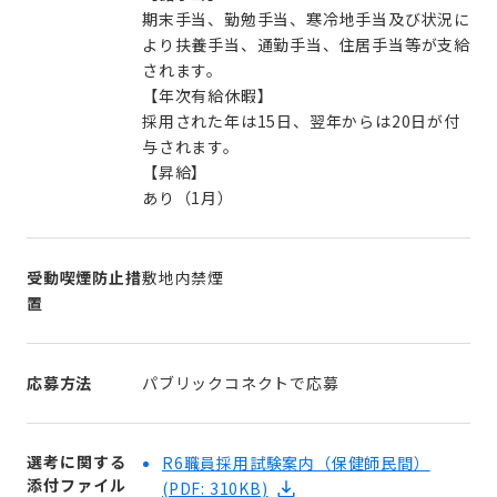
期末手当、勤勉手当、寒冷地手当及び状況に
より扶養手当、通勤手当、住居手当等が支給
されます。
【年次有給休暇】
採用された年は15日、翌年からは20日が付
与されます。
【昇給】
あり（1月）
受動喫煙防止措
敷地内禁煙
置
応募方法
パブリックコネクトで応募
選考に関する
R6職員採用試験案内（保健師民間）
添付ファイル
(PDF: 310KB)