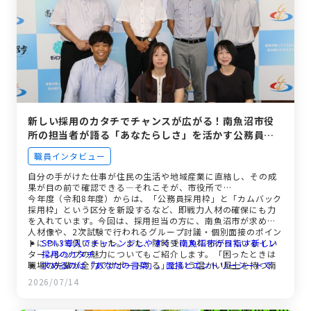
新しい採用のカタチでチャンスが広がる！南魚沼市役
所の担当者が語る「あなたらしさ」を活かす公務員の
道
職員インタビュー
自分の手がけた仕事が住民の生活や地域産業に直結し、その成
果が目の前で確認できる―それこそが、市役所で…
今年度（令和8年度）からは、「公務員採用枠」と「カムバック
採用枠」という区分を新設するなど、即戦力人材の確保にも力
を入れています。今回は、採用担当の方に、南魚沼市が求める
人材像や、2次試験で行われるグループ討議・個別面接のポイン
トについて伺いました。また、随時受け入れを行っているイン
SPI-3導入でチャレンジしやすく！南魚沼市が目指す新しい
ターンシップの魅力についてもご紹介します。「困ったときは
採用のカタチ
職場の先輩が全力でサポートする」という温かい風土を持つ南
求めるのは「あなたの言葉」。面接とエントリーシートで
魚沼市役所のリアルな雰囲気を、ぜひ感じ取ってください。
PRしてほしいこと
2026/07/14
「カムバック採用枠」も新設！南魚沼市に興味があるすべて
の方へ
自分の仕事が目に見える喜び。南魚沼市役所で働く本当の魅