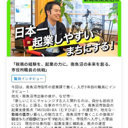
力
万全のサポート体制とインターンシップで、不安を安心に変
える
「税務の経験を、起業の力に。南魚沼の未来を創る、
市役所職員の挑戦」
職員インタビュー
今回は、南魚沼市役所の産業課で働く、入庁9年目の職員にイン
タビュー！
地元・南魚沼市出身の彼が、なぜ市…
「新しいことにチャレンジする人と関わるのは、自分も前向き
になれる」と語る、仕事のやりがい。そして、南魚沼市独自の
起業支援拠点「MUSUBI-BA（むすびば）」の運営や、地元なら
ではの温かい暮らしの魅力まで、南魚沼市で働くことの価値が
動画の目次
詰まったインタビューです。
00:25 ご経歴について：地元に戻り、市役所へ入庁した理由
01:21 現在の仕事内容：起業支援と補助金、拠点の運営
02:12 印象に残っている業務：税務課でのハードな現場経験