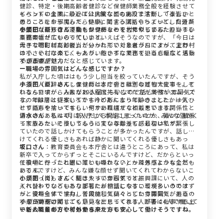
健診、特定・後期高齢者健診など保健師業務全般を経験させて
イベントの企画については大変な面もありますが、「楽しいと
もらっています。最近は公民館などの施設で活動してる皆さん
思うことをやってみたらいい」と言ってもらっていて、自分が
のところにお邪魔して、健康に関する講話やちょっとした道具
参加した研修などで楽しかったことを村でやってみたりいろい
を使いながら行う運動をレクチャーをしたりしました。
小須田（亜）さん
：私も保健師なので大体似ていて、担当する
ろ提案させてもらっています。
業務の幅が広いので忙しいといえばそうなのですが、「今日は
大きな市町村だと担当が分かれていくと思うんですが、上野村
母子で明日は高齢者」といった形で対象者が日によって変わる
は小さい村なので、一人がいろいろな業務を担当し幅広く活動
ので、そこは楽しくもあり、飽きずにできている点かなと思っ
できるのが魅力だなと感じています。
ています。
小須田亜里さん
ー職場の雰囲気はどんな感じですか？
私が入庁した頃ははもう少し担当を絞っていたんですが、そう
すると人が辞めてしまったときに引き継ぎなども大変で…。そ
小須田（亜）さん
：保健師は本庁舎とは別の建物で仕事をして
れなら日頃からみんなある程度共有してた方が業務がスムーズ
いるんですが、人数が10人弱くらいなので話しやすい雰囲気で
なのでは？と提案してから今の形になっていきました。一人ひ
す。年齢層はいろいろですけどあんまり年齢のこととかは気に
とりの声を拾ってもらいやすい環境だなとも思います。
せず話しやすいですし、何かあればすぐ相談をできる関係性と
いうのがあるんで、新人だから発言しにくいとか、誰かが威張
清水さん
：私は4月に入庁して本当に思ったのが、みんな温かく
ってるとか、そういうふうに変な年齢差も感じないです。
て家族みたいに接してもらっているなって。最初は私が緊張し
ていたので話しかけてもらうことが多かったんですが、話しか
けてくれる優しさもあれば静かに聞いてくれる優しさもあっ
て。
坂口さん
：教育委員会も本庁舎とは違うところにあって、私は
新卒で入ってからずっとそこにいるんですけど、だからといっ
仕事中とか「これ聞いていいのかな？」って思うようなことも
て役場に行ったときに誰とも喋れないとか疎外感とかも全然な
あるんですけど、みんな嫌な顔せず聞いてくれてわからないこ
いです。
とがあってもすごく聞きやすい雰囲気です。
小須田（尚）さん
：私は入ってからずっと振興課にいて、人の
イベントでいろいろな部署にお世話になることが多いのです
入れ替わりなどもありましたが相談しやすい環境というのはず
が、役場全体で協力して実施していくっていう雰囲気があるの
っと変わらずですね。普段は和気藹々とした雰囲気で、担当じ
でそういうのがすごくいいなと思ってます。部署は4人で働いて
ゃない業務に関しても意見を出してくれる人が多く仕事する上
小須田尚紀さん
いるのですが、とても働きやすいです。
でもとてもやりやすいです。
ー新人職員の方や村外から来た方も安心して働けそうですね。