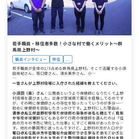
若手職員・移住者多数！小さな村で働くメリット〜群
馬県上野村〜
職員インタビュー
移住
...
若手職員が全体の1/3占める群馬県上野村。そこで活躍する小須
田尚紀さん、坂口俊さん、清水美歩さん、小…
ー皆さんが上野村役場に入庁された経緯を教えてください。
小須田（亜）さん
：公務員というより保健師になりたくて上野
村役場を選びました。出身が宮城県で震災を経験してるのです
が、その時に保健師さんの存在を知ったっていうのが多分一番
初めに保健師を目指したきっかけです。上野村にした理由は、
大学の先生が上野村役場で保健師の募集があると教えてくれた
清水さん
：保健師をやりたかったというのは私も同じで、産業
からです（笑）
や学校の保健師などもある中で行政の保健師を選んだのは『住
民の方々の予防に特化した仕事』にすごく興味があったからで
す。地元の藤岡市と迷ったんですけど、上野村の方が人口が少
ないので住民の方へ密着した支援ができるかなと思っていて、
坂口さん
：私は大学で地域や山村について学んでいて、小さな
自分はそれがしたかったので上野村役場を受けることにしまし
山村の特性やそれらを活かした取り組みに興味を持ち自分も携