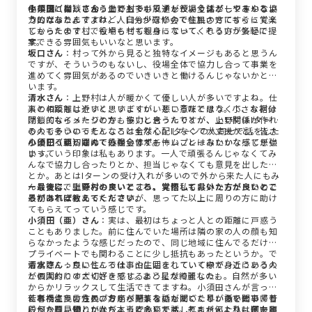
今年度になってから上野村でボッチャというスポーツをやるよ
他の課と相談し合うことも多いですが役場全体としてみんな協
小須田（尚）さん
：働く上でも風通しがよく話がしやすいとい
うになったんですけど、自分が研修会で参加させてもらって楽
力的だなと。
うのはありますよね。人口も少ないので住民の方にすぐに覚え
しかったので村でもやらせてもらっていて、そういう気軽に提
てもらえますし、役場も村も親身になってくれる方が多いで
案できる雰囲気もいいなと思います。
す。
坂口さん
：村って外から見ると独特なイメージもあると思うん
ですが、そういうのもないし、役場全体で協力し合って事業を
進めてく雰囲気があるのでいきいきと働けるんじゃないかと思
います。
清水さん
：上野村は人が暖かくて優しい人が多いですよね。仕
人との距離は近いと思いますが、悪い意味ではなくて、お裾分
事の相談もしやすく、すごくいいところだと思う。小さな村は
けしてもらったりとか、協力し合ったりとか、いい関係が作れ
閉鎖的なイメージの方も多いと思うんですが、上野村はIターン
るのでそういったところは全然心配しなくて大丈夫かと。皆さ
の人も多いのでそんなこともなく、Iターンの人同士で話をした
ん優しく親切なので外からきても怖いことはないかなって思い
り、いろいろ聞けて心強いです。
小須田（亜）さん
：役場全体がチームプレーみたいな感じが強
ます。
いっていう印象は私もあります。一人で頑張るんじゃなくてみ
んなで協力し合ったりとか、担当じゃなくても意見を出したり
とか。あとはIターンの受け入れが多いので外から来た人にもみ
んな寛容で馴染みやすいですね。実際私も県外からだったので
ー最後に、上野村の良いところ、覚悟しておいた方が良いとこ
最初は不安もあったんですが、思ってた以上に周りの方に助け
ろがあれば教えてください。
てもらえてっていう感じです。
小須田（亜）さん
：実は、最初はちょっと人との距離に戸惑う
こともありました。前に住んでいた場所は隣の家の人の顔も知
らなかったような感じだったので、同じ地域に住んでるだけで
プライベートでも関わることに少し抵抗もあったというか。で
も実際こっちに住んで仕事や生活をしていく中で、こういう人
清水さん
：良いところは、山に囲まれていて緑が身近にあるの
との関わりの大切さを感じるようになりました。
が個人的にすごく好きです。あと星が綺麗なのも。自然が多い
からかリラックスして生活できてますね。小須田さんが言って
仕事柄住民の方のプライベートな話も聞くことが多いので、普
くれたように住民の方から野菜をいただいたり、話を聞いても
若者視点で言うと、お店が閉まるのがすごく早いので仕事帰り
段から顔見知りだからこそ安心して話してもらえたり、何か頼
らったり、優しい人が本当に多いです。そこが何よりも良いと
に何か買い物とかはちょっと大変かもしれません。私は週末実