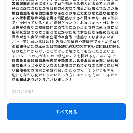
み事があるときも協力してもらえたり。個人的な話でいうと、
ころかな。
家の藤岡に帰ってまとめて買い物をすることが多いです。出か
子どもが生まれてからは地域みんなで可愛がってくれたり、畑
けるにはわりとどこでも行きやすいですし、仕事もしっかり休
の野菜をもらうことも多かったり、すごくありがたいなと思う
める環境なので休日やプライベートも充実できて、買い物がち
坂口さん
：私も自然豊かなところはすごく良いなと思ってま
ことがたくさんあります。
ょっと不便な点以外では不満に感じてるところはないです。
す。仕事終わりに空を見ると星がたくさん見えたり、日中仕事
で村を回っていると山が綺麗だったり、お昼ちょっと外に出る
と役場の近くに綺麗な川が流れていたり。上野村に来るまでは
お店が少ない、すぐに閉まってしまう、という点は少し不便か
自然を意識することなんてなかったんですが、こっちにきて自
もしれないですが、周りは上野村に来てから自炊を始めたとい
然の良さや自然のある生活のメリットを感じています。
う人が多いです。私は今は冷凍食品で済ませてしまっています
が…（笑）買い物は週1回近隣の富岡市や藤岡市でまとめて買う
ことが多いです。車で1時間くらいなので慣れてしまえば問題な
小須田（尚）さん
：人との距離が近いので、困った時助けても
いかと。
らったりわからないこと聞ける環境はとても安心だと思いま
す。Iターンの方が多いので移住のことも聞けるし、みんなで助
教育委員会は仕事柄土日に出勤することもありますが、代休制
け合える雰囲気があって外から来ても馴染みやすいんじゃない
村にはコンビニもないので、食事とかちょっとした買い物は都
度もあるししっかり休むことを推奨されているのでプライベー
かなと。
会に比べると不便というのはありますね。それでも都会にはな
トも確保できています。
い自然の多さや人との触れ合いがあるので、そういうものを大
切にしながら何かやりたいという方にはとても向いているかと
思います。
―本日はありがとうございました！
2023/10/03
すべて見る