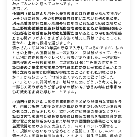
た。
わってみたいと思っていたんです。
坂口さん
仕事として幅広くサポートができるのは公務員かなっていうイ
小須田（尚）さん
：自分は元々教員になりたかったんですが、
メージがあって、子ども医療費無料化、エネルギーの地産地
いろいろと経験していく中であまり向いてないと思ったとき、
活、森林の活用など、地域の特性を活かした取り組みが多いと
地元（上野村）に戻って何かしたいなと考えるようになりまし
ころに魅力を感じて上野村がいいと思いました。住民にIターン
た。もちろん他の進路も考えたんですが、せっかくなら地元
ー上野村の試験はどういった内容なのでしょうか？印象に残っ
の方が多く村外から来た人も活躍しているところにも魅力を感
（上野村）のために何かしたいなと思って。その中でも地域の
ていることなどもあれば教えてください。
じました。
方との関わりが多くさまざまな形で地元に貢献できるところに
惹かれ、上野村役場を選びました。
清水さん
：私は2023年度の新卒で入庁しているのですが、私の
ときの上野村の就職試験は一次試験と二次試験があって、それ
とは別に適正検査やクレペリン検査がありました。一次試験は
高卒程度の一般教養試験、二次試験は400字程度の作文を二
清水さん
つ、最後が集団面接です。ちなみに作文のテーマは『私が上野
坂口さん
：基本的な試験の流れは他自治体と同じだと思いま
村に求めるもの』と『私が挑戦したこと』でした。
す。当時の面接で印象的だったのは、「そもそも地域とは何
か？」から始まって「地域を良くするために君は何がした
い？」といった質問が続き、地域のためにどういう考えを持っ
ていて、どういうことがしたいのか、っていうのがすごく求め
ー詳しくありがとうございます！続いて、皆さんのお仕事につ
られているように感じたことですね。
いて教えてください。
「上野村での生活はどう考えてる？」という具体的な質問も多
小須田（尚）さん
：水道と農業関係をメインに担当していま
く、自分が入庁した後のことを真剣に考えてもらっているよう
す。仕事は多岐に渡りますが、わかりやすいものだと水漏れ等
に感じました。
のトラブルを解消したり、飲料水の供給設備の整備などを行っ
たり、村で災害などがあった場合は農家の被害を確認して対応
坂口さん
：私は今、教育委員会に出向していて、社会教育や生
するなどの業務もあります。地域の方と関わる機会がとても多
涯学習、文化財系を担当しています。具体的な業務としては、
い業務だと思います。
生涯学習のイベントを実施したり、村のイベントの運営をした
り、規模の小さいものを含めると２週間に１回くらいのペース
でイベントを主催しています。
清水さん
：私は一年目ということもあり、新生児訪問、乳幼児