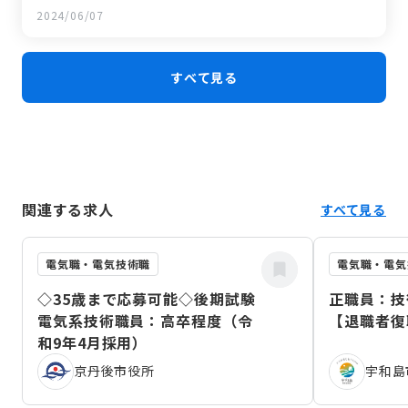
2024/06/07
すべて見る
関連する求人
すべて見る
電気職・電気技術職
電気職・電気
◇35歳まで応募可能◇後期試験
正職員：技
電気系技術職員：高卒程度（令
【退職者復
和9年4月採用）
京丹後市役所
宇和島