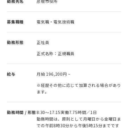
勤務先名
彦根市役所
募集職種
電気職・電気技術職
勤務形態
正社員
正式名称：正規職員
給与
月給
196,200円
~
※経歴その他に応じて加算される場合があり
ます。
勤務時間 / 形態
8:30〜17:15実働7.75時間／1⽇
勤務時間は、原則として⽉曜⽇から⾦曜⽇ま
での午前8時30分から午後5時15分までです