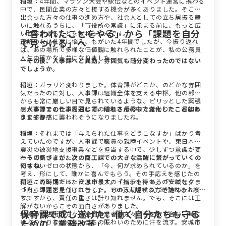
稲垣：
4年間、マラソン大会や駅伝などのイベント運営に携わる
中で、民間企業の方々と接する機会が多くありました。そこで
出会った方々の仕事の進め方や、社会人としての立ち居振る舞
いに触れるうちに、「市役所の常識」に染まる前に、もっと広
「言われたことをやる」から「課題を自分
い世界があることを教わったんです。
で見つける」へ
正解のない仕事に悩み、もがいた4年間でしたが、今振り返れ
ば、あの場所で多様な価値観に触れられたことが、私の公務員
人生の確かな土台になりました。
ーその後、人事課へと異動。雰囲気も随分変わったのではない
でしょうか。
稲垣：
ガラリと変わりました。体育課がどこか、のどかな雰囲
気だったのに対し、人事課は組織全体を支える中枢。他の部署
からも常に厳しい目で見られているような、ピリッとした緊張
感がありました。周囲は頭の切れる優秀な人ばかりで、最初は
ー人事課での仕事を通じて、稲垣さんの中で変化したことはあ
また劣等感に襲われそうになりましたね。
りますか？
稲垣：
それまでは「与えられた仕事をどうこなすか」ばかり考
えていたのですが、人事課で職員の親睦イベントや、東日本大
震災の被災地支援事業などを担当する中で、少しずつ意識が変
わっていきました。
ーその気づきが、次の商工課での大きな活躍に繋がっていくの
何もないゼロの状態から、「今、何が求められているのか」を
ですね。
考え、形にして、誰かに喜んでもらう。その手応えを感じたの
が、この時期だったと思います。「指示を待つ」のではなく
稲垣：
商工課では、安城市最大のイベントである「安城七夕ま
「自ら課題を見つけに行く」。その大切さに気づき始めたんで
つり」の運営を任されました。100万人規模の方が訪れるお祭
す。
りですから、責任の重さは計り知れません。でも、そこには正
解がないからこその面白さがありました。
保育課で成し遂げた、働く自分たちも守る
地域の商店街の方々や民間事業者の方々と手を取り合い、時に
ための「業務改革」
はぶつかりながらも、まちの賑わいのために汗を流す。安城市