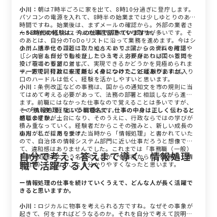
小川：
朝は7時半ごろに家を出て、8時10分過ぎに登庁します。
パソコンの電源を入れて、8時半の始業までは少しゆとりのある
時間ですね。始業後は、まずメールの確認から。外部の業者さ
んへの依頼や、システムの課題管理のやり取りが多いです。そ
ーSE時代の経験は、今の仕事で活きていますか。
のあとは、自分のToDoリストに沿って業務を進めます。今はシ
ステム標準化の課題に取り組んでいて、国からの資料を確認
小川：
活かせることは、たくさんあります。システムの用語や
し、内容を自分でも検証したうえで、必要があれば国へ質問を
「システムがどう動くか」という考え方が身についているの
投げることもあります。
で、現場の要望に対して、実現できるかどうかを見極められま
す。新規開発よりも運用がメインなので、SE経験があれば入り
ー一方で、行政に来て新しく身につけたことはありますか。
口のハードルは低く、経験を活かしやすいと思います。
小川：
条例改正などの事務は、国からの通知文を市の規則に当
てはめて考える必要があって、法務の部署と相談しながら進め
ます。前職にはなかった仕事なので覚えることは多いですが、
その分、良い経験になっています。
ー「情報処理」という職種名で、仕事の中身は正しく伝わると
前職の経験が土台になり、そのうえに、行政ならではの学びが
感じますか。
積み重なっていく。経験者だからこその強みと、新しい成長の
両方がここにあります。
小川：
私が採用を受けた当時から「情報処理」と書かれていた
ので、自治体の情報システム部門に近い仕事だろうと想像でき
て、違和感はありませんでした。これまでは「事務職（一般）
自分で考え、答えまで導く。情報処理
※情報処理」という名前でしたが、今年度からは「事務職（情
職で活躍する人へ
報処理）」となり、より分かりやすくなったと思います。
ー情報処理の仕事を続けていくうえで、どんな人が長く活躍で
きると思いますか。
小川：
ロジカルに物事を考えられる方ですね。なぜその事象が
起きて、何をすればどうなるのか。それを自分で考えて説明で