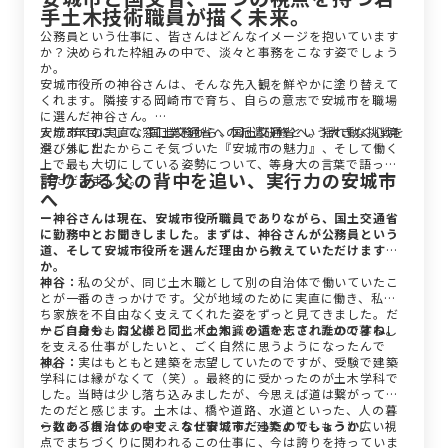
手土木技術職員が描く未来。
公務員という仕事に、皆さんはどんなイメージを抱いています
か？決められた枠組みの中で、淡々と事務をこなす姿でしょう
か。
安城市役所の神谷さんは、そんな先入観を鮮やかに塗り替えて
くれます。隣接する岡崎市で育ち、自らの意志で安城市を職場
に選んだ神谷さん。
入庁3年目にして、国土交通省への派遣研修という大きな挑戦を
安城市での実直な窓口業務から、国土交通省へ。揺れ動く心境
選びました。
や、外に出たからこそ気づいた『安城市の魅力』、そして働く
上で最も大切にしている姿勢について、等身大の言葉で語って
誇りある父の背中を追い、実行力の安城市
いただきました。
へ
ー神谷さんは現在、安城市役所職員でありながら、国土交通省
に勤務中とお聞きしました。まずは、神谷さんが公務員という
道、そして安城市役所を選んだ理由から教えていただけます
か。
神谷：
私の父が、同じ土木職として別の自治体で働いていたこ
とが一番のきっかけです。父が地域のために実直に働き、私た
ち家族を不自由なく支えてくれた姿をずっと見てきました。だ
から、自分も同じように土木の知識を活かして、誰かの暮らし
ーご自身も、お父様と同じ「土木」の道を志されたのですね。
を支える仕事がしたいと、ごく自然に思うようになったんで
す。
神谷：
実はもともと建築を志望していたのですが、受験で建築
学科には縁がなくて（笑）。最終的に受かったのが土木学科で
した。当時は少し落ち込みましたが、今思えば道は繋がってい
たのだと感じます。土木は、橋や道路、水道といった、人の暮
らしの「根っこ」を支える仕事です。建築よりももっと広い視
ー数ある自治体の中で、なぜ安城市だったのでしょうか。
点でまちづくりに関われるこの仕事に、今は誇りを持っていま