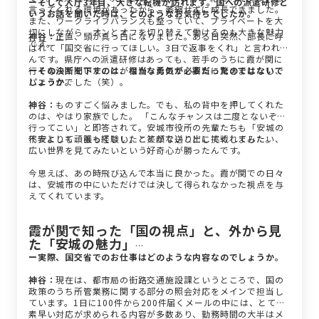
ーそして入庁3年目、大きな転機が訪れます。国への派遣研修と
言ってくれる環境があったから、萎縮せずに成長できました。
いうお話を聞いた時は、どのようなお気持ちでしたか。
また、ワークライフバランスも整っていて、プライベートを大
切にしながら、オンとオフを切り替えて働けるのも大きな魅力
神谷：
正直、頭が真っ白になりました。ある日突然、部長に呼
です。
ばれて「国交省に行ってほしい。3日で返事をくれ」と言われた
んです。県庁への派遣研修はあっても、若手のうちに霞が関に
行くなんて聞いたことがなかったので、本当に驚きましたし、
ーその決断を下すのは、相当な勇気が必要だったのではないで
パニックでした（笑）。
しょうか。
神谷：
ものすごく悩みました。でも、私の背中を押してくれた
のは、やはり家族でした。 「こんなチャンスは二度とないぞ。
行ってこい」と即答されて。安城市役所の先輩たちも「安城の
代表として頑張ってこい」と笑顔で送り出してくれました。
不安よりも、誰も経験したことがないことに挑戦してみたい、
広い世界を見てみたいという好奇心が勝ったんです。
今思えば、あの時飛び込んで本当に良かった。霞が関での日々
は、安城市の中にいただけでは決して得られなかった視点を与
えてくれています。
霞が関で知った「国の視点」と、外から見
た「安城の魅力」
ー実際、国交省でのお仕事はどのような内容なのでしょうか。
神谷：
現在は、都市局の街路交通施設課というところで、国の
政策のうち所管業務に関する部分の照会対応をメインで担当し
ています。1日に100件から200件届くメールの中には、とても
素早い対応が求められる内容が多数あり、勤務時間の大半はメ