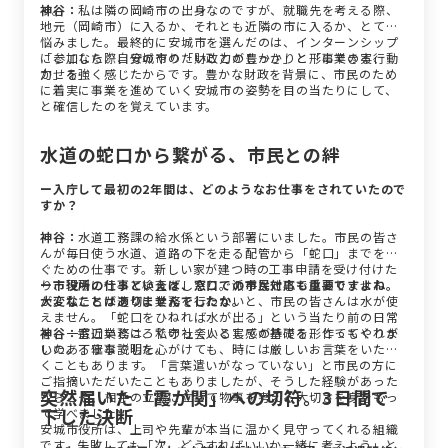
す。
神谷：
私は隣の岡崎市の出身なのですが、就職先を考える際、
地元（岡崎市）に入るか、それとも近隣の市に入るか、とても
悩みました。最終的に安城市を選んだのは、インターンシップ
に参加した際、安城市の「財政力の豊かさ」と「事業の実行
「ここなら、自分のやりたいことがしっかりと形にできる、動
力」を強く感じたからです。豊かな財政を背景に、市民のため
かせる」
に着実に事業を進めていく安城市の姿勢を目の当たりにして、
と確信したのを覚えています。
水道の蛇口から繋がる、市民との絆
ー入庁して最初の2年間は、どのようなお仕事をされていたので
すか？
神谷：
水道工務課の給水係という部署にいました。市民の皆さ
んが毎日使う水道、道路の下を走る配管から「蛇口」までを繋
ぐための仕事です。新しい家が建つ時の工事申請を受け付けた
り、現場に行って検査をしたり。派手な仕事ではありません
ー市役所の仕事といえば、窓口での市民対応も重要ですよね。
が、私たちが適切に業務を行わないと、市民の皆さんは水が使
大変なことはありませんでしたか。
えません。「蛇口をひねれば水が出る」という当たり前の日常
を、一番近いところで守っている実感が持てる、とてもやりが
神谷：
窓口業務は、私の社会人としての基礎を形作ってくれま
いのある仕事でした。
した。丁寧な説明を心がけても、時には厳しいお言葉をいただ
くこともあります。「言葉遣いがなっていない」と市民の方に
ご指摘いただいたこともありましたが、そうした経験があった
突然届いた「霞が関」への切符。3日間で
からこそ、相手の立場に立って物事を考える大切さを身をもっ
下した決断
て学べました。
安城市役所は、上司や先輩が本当に温かく見守ってくれる組織
です。失敗しても「次、どうすればいいか一緒に考えよう」と