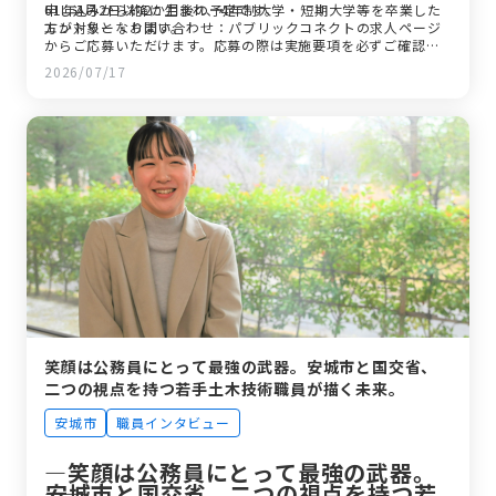
61年4月2日以降に生まれ、4年制大学・短期大学等を卒業した
申し込みから約2か月後の予定です。
方が対象となります。
エントリー・お問い合わせ：パブリックコネクトの求人ページ
からご応募いただけます。応募の際は実施要項を必ずご確認く
ださい。詳細は安城市役所企画部人事課人事係（電話：0566-
2026/07/17
71-2203）までお問い合わせください。
笑顔は公務員にとって最強の武器。安城市と国交省、
二つの視点を持つ若手土木技術職員が描く未来。
安城市
職員インタビュー
―笑顔は公務員にとって最強の武器。
――安城市と国交省、二つの視点を持つ若