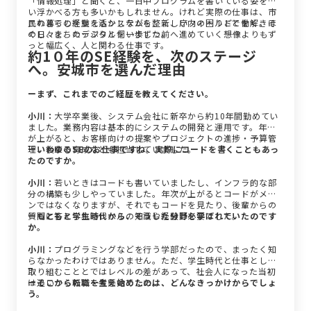
「情報処理」と聞くと、一日中プログラムを書いている姿を思
い浮かべる方も多いかもしれません。けれど実際の仕事は、市
民の暮らしを支えるシステムを整え、庁内の困りごとを解きほ
これまでの経験を活かしながら、新しいフィールドで働く。そ
ぐし、まちのデジタルを一歩ずつ前へ進めていく――想像よりもず
の日々を、たっぷりと伺いました。
っと幅広く、人と関わる仕事です。
約1０年のSE経験を、次のステージ
へ。安城市を選んだ理由
ーまず、これまでのご経歴を教えてください。
小川：
大学卒業後、システム会社に新卒から約10年間勤めてい
ました。業務内容は基本的にシステムの開発と運用です。年次
が上がると、お客様向けの提案やプロジェクトの進捗・予算管
理、後輩の育成なども担当していました。
ーいわゆるSEのお仕事ですね。実際にコードを書くこともあっ
たのですか。
小川：
若いときはコードも書いていましたし、インフラ的な部
分の構築も少しやっていました。年次が上がるとコードがメイ
ンではなくなりますが、それでもコードを見たり、後輩からの
質問に答えられるレベルの知識や経験は必要でした。
ーもともと学生時代から、そうした分野を学ばれていたのです
か。
小川：
プログラミングなどを行う学部だったので、まったく知
らなかったわけではありません。ただ、学生時代と仕事として
取り組むこととではレベルの差があって、社会人になった当初
は追いつくのに一生懸命でした。
ーそこから転職を考え始めたのは、どんなきっかけからでしょ
う。