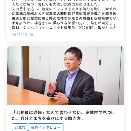
人だけが持つ、優しくも力強い説得力がありました。
父の背中を追い、地元のインフラを支える誇りを胸に、安城市
から霞が関へ。大きな環境の変化に戸惑いながらも、「まちの
効率的な仕組みと、泥臭い人間関係。その両方の尊さを知る神
未来」をより良くするための種を、今この瞬間も拾い集めてい
谷さんが安城市に戻る時、このまちにどんな新しい風が吹くの
ます。
でしょうか。神谷さんの柔らかな笑顔の先に、誰もが自分らし
く挑戦し、支え合える安城市の未来が、鮮やかに重なって見え
取材・文：パブリックコネクト編集部（2026年1月取材）
た取材でした。
2026/05/20
「公務員は退屈」なんて言わせない。安城市で見つけ
た、自分とまちを幸せにする働き方。
安城市
職員インタビュー