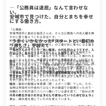
―「公務員は退屈」なんて言わせな
い。
――安城市で見つけた、自分とまちを幸せ
にする働き方。
「公務員…
安城市役所に勤める稲垣さんは、そんな公務員への先入観を鮮
やかに塗り替えてくれる存在です。
“うまくいかなかった”スタートと、最初の
17年のキャリアの中で5つの部署を経験し、どの現場でも「市
「寂しさ」を越えて
民、組織、そして働く自分たち」の三者が共に幸せになる道を
模索し続けてきました。
ー稲垣さんは今でこそ「熱い職員」の代名詞のようですが、入
かつては「とりあえず地元だから」と試験を受けた稲垣さん
庁前は少し意外なスタートだったとお聞きしました。
が、なぜ今、後輩から「最もキラキラ輝いている」と慕われる
ようになったのか。保育課での劇的な業務改革や、100万人を
稲垣：
そうなんです。実を言うと、私は市役所の採用試験に一
魅了する七夕まつりでの挑戦。その歩みの根底にあるのは、現
度落ちているんですよ。2年目の挑戦でようやく合格したのです
状に甘んじない飽くなき探究心と、地元への深い愛情でした。
が、当時は大学生活も決して真面目とは言えず、自分のことを
今回は、安城市が誇る情熱の職員・稲垣さんに、仕事を楽しむ
「劣等生」だと思っていました。志望動機も「地元だし、とり
ーそんなスタートから、17年前の最初の配属はどちらだったの
極意と、公務員として歩む人生の豊かさについて、ゆっくりと
あえず受けておくか」という、今から思えば少し恥ずかしいく
ですか？
お話を伺いました。
らい、ぼんやりとしたものだったんです。
稲垣：
最初の配属は体育課（現：スポーツ課）でした。ただ、
当時は市役所の庁舎内ではなく外の施設での勤務だったので、
同期たちが本庁舎でバリバリ働いている姿を見て、「自分は市
役所の本流から外れてしまったのかな」という、少し寂しいよ
ーその寂しさは、どのようにして変わっていったのでしょう
うな、疎外感を感じていたのを覚えています。
か。