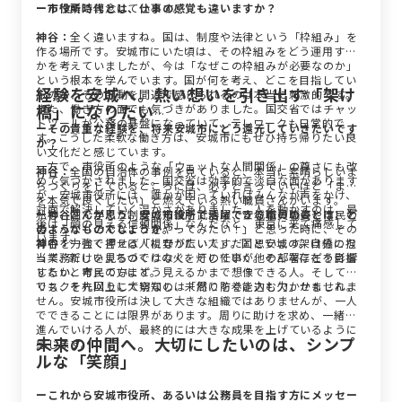
ール作業に専念しています。
ー市役所時代とは、仕事の感覚も違いますか？
神谷：
全く違いますね。国は、制度や法律という「枠組み」を
作る場所です。安城市にいた頃は、その枠組みをどう運用する
かを考えていましたが、今は「なぜこの枠組みが必要なのか」
という根本を学んでいます。国が何を考え、どこを目指してい
経験を安城へ。熱い想いを引き出す「架け
るのか、その鼓動を間近で感じられるのは本当に刺激的です。
橋」になりたい
また、働き方の面でも気づきがありました。国交省ではチャッ
トツールが公務の基盤になっていて、テレワークも日常的で
ーその貴重な経験を、将来安城市にどう還元していきたいです
す。こうした柔軟な働き方は、安城市にもぜひ持ち帰りたい良
か？
い文化だと感じています。
一方で、市役所のような「ウェットな人間関係」の尊さにも改
神谷：
全国の自治体の事例を見ていると、本当に素晴らしいま
めて気づかされました。国交省は効率的で淡白な面があります
ちづくりをしているところには、必ずと言っていいほど「まち
が、安城市役所には、誰かが困っていればみんなが声をかけ、
を本気で良くしたい」と燃えている熱い職員さんがいます。
対面で解決していく温かさがありました。人を動かすのは、最
私も、国で学んだ制度の知識を武器に、安城市の職員や市民の
ー神谷さんが思う、安城市役所で活躍できる職員の姿とは、ど
後は「顔の見える信頼関係」なんだなと、東京に来て痛感して
皆さんが「こんなことをやってみたい！」と思った時に、その
のようなものでしょうか。
います。
背中を力強く押せる人になりたいです。国と安城の架け橋にな
神谷：
一言で言えば「視野が広い人」だと思います。自分の担
って、新しいまちづくりの火を灯していく。そんな存在を目指
当業務だけを見るのではなく、その仕事が他の部署にどう影響
したいと考えています。
するか、市民の方にどう見えるかまで想像できる人。そして、
リスクを先回りして察知し、未然に防ぐ能力も欠かせません。
でも、それ以上に大切なのは「周りを巻き込む力」かもしれま
せん。安城市役所は決して大きな組織ではありませんが、一人
でできることには限界があります。周りに助けを求め、一緒に
進んでいける人が、最終的には大きな成果を上げているように
未来の仲間へ。大切にしたいのは、シンプ
感じます。
ルな「笑顔」
ーこれから安城市役所、あるいは公務員を目指す方にメッセー