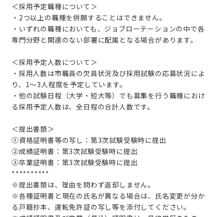
＜採用予定職種について＞
・2つ以上の職種を併願することはできません。
・いずれの職種においても、ジョブローテーションの中で各
専門分野と関連のない部署に配属となる場合があります。
＜採用予定人数について＞
・
採用人数は市職員の欠員状況及び採用試験の応募状況によ
り、1～3人程度を予定しています。
・他の試験日程（大学・短大等）でも募集を行う職種におけ
る採用予定人数は、全日程の合計人数です。
＜提出書類＞
①資格証明書等の写し：第3次試験受験時に提出
②成績証明書：第3次試験受験時に提出
③卒業証明書：第3次試験受験時に提出
**********
※提出書類は、理由を問わず返却しません。
※各種証明書と現在の氏名が異なる場合は、氏名変更が分か
る戸籍抄本、運転免許証の写し等を添付してください。