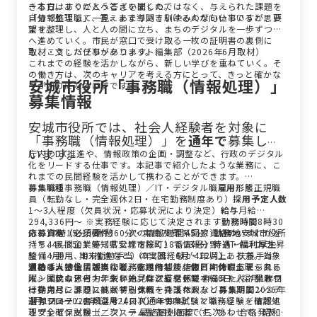
きる方。すぐに人へ答えを聞くのではなく、与えられた課題を
ー本日はありがとうございました。
自分で整理して、答えまで導いていける人が向いていると思い
「情報処理職」一見、あまり聞き馴染みのない仕事ですが、要
ます。
望を整理し、人と人の間に立ち、まちのデジタルを一歩ずつ前
へ進めていく。市民が窓口で受け取る一枚の証明書の裏側に
も、こうした仕事があります。
取材・文：パブリックコネクト編集部（2026年6月取材）
これまでの経験を活かしながら、新しい学びを重ねていく。そ
の働き方は、次のキャリアを考える方にとって、きっと確かな
安城市役所「事務職（情報処理）」
手がかりになるはずです。
募集情報
安城市役所では、社会人経験者を対象に
「事務職（情報処理）」を
通年で
募集して
います。
庁内のDX推進や、情報政策の企画・調整など、行政のデジタル
化をリードする仕事です。本記事で紹介したような業務に、こ
れまでの民間経験を活かして携わることができます。
募集職種
事務職（情報処理）／IT・デジタル職
雇用形態
正規職
員（転勤なし・完全週休2日・在宅勤務制度あり）
採用予定人数
1〜3人程度（欠員状況・応募状況により決定）
給与
月給
294,336円〜 ※実務経験に応じて決定されます
勤務時間
8時30
分〜17時15分（休憩60分・実働7時間45分）
応募資格（必須要件）
次の情報処理系国家資格のいずれかを
勤務地
安城市役所
（〒446-8501 愛知県安城市桜町18番23号）
持ち、民間企業等（官公庁を除く）で情報分野（ITインフラの
待遇・福利厚生
昇
給（4月）、期末勤勉手当（年2回・6月・12月）、扶養手当・
整備・運用、DX推進など）の実務経験が4年以上ある方。対象
通勤手当・住居手当など。敷地内禁煙。
資格は、基本情報技術者／応用情報技術者／ITストラテジスト
求める人物像
誠実に職務を遂行し、信頼と期待に応えられる
休日・休暇
土曜・日
曜・国民の休日・年末年始。年次有給休暇 年20日（採用1年目
／システムアーキテクト／プロジェクトマネージャ／ネットワ
人。柔軟な思考力、鋭い先見性と経営感覚を備えた人。果敢な
は採用月による）ほか特別休暇・介護休暇など
ークスペシャリスト／データベーススペシャリスト／エンベデ
行動力と、課題に挑戦する気概を持った人。
募集期間
2026年
3月1日〜2026年12月24日（通年募集）
ッドシステムスペシャリスト／ITサービスマネージャ／情報処
選考フロー
書類選考（一次）→ SPI試験と職務経験を確認す
理安全確保支援士／システム監査技術者です。あわせて、昭和
るプレゼン試験（二次）→ 最終個別面接（三次）。合格発表は