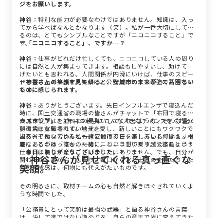
ジをお願いします。
神谷：
特別な能力が必要なわけではありません。知識は、入っ
てから学べばなんとかなります（笑）。私が一番大切にしてい
るのは、とてもシンプルなことですが「ニコニコすること」で
す。
ー「ニコニコすること」、ですか…？
神谷：
仕事がどれだけ忙しくても、ニコニコしている人の周り
には自然と人が集まってきます。相談もしやすいし、助けてあ
げたいとも思われる。人間関係が円滑にいけば、仕事のスピー
ドも質も上がります。笑顔は、公務員にとって最強の武器なん
ー神谷さんの笑顔を見ていると、安城市の未来がとても明るい
です。
ものに感じられます。
神谷：
ありがとうございます。先日インフルエンザで寝込んだ
時に、国土交通省の職場の皆さんがチャットで「布団で寝る人
のスタンプ」を並べてお見舞いしてくれるような、そんな温か
安城市役所は、3年目の若手にこんな大きなチャンスをくれる、
い環境に支えられています。
器の大きな職場です。地元を愛し、新しいことにもワクワクで
国交省で働いている私も、安城市で汗を流している仲間も、根
きる、そんな皆さんと一緒に働ける日を楽しみにしています。
底にあるのは「誰かのために」という想いです。公務員という
嫌なことがあっても、一緒にニコニコして乗り越えましょう！
仕事は、決して楽なことばかりではありません。でも、自分が
―今日はありがとうございました。
―神谷さんが見せてくれる真っ直ぐな
関わった工事が完了したり、蛇口から水が出るのを見たりした
笑顔。
時の達成感は、何物にも代えがたいものです。
その明るさに、取材チームの心も自然と解きほぐされていくよ
うな時間でした。
「公務員にとって笑顔は最強の武器」と語る神谷さんの言葉
は、決して楽ではない道のりを、自らの意志で光に変えてきた