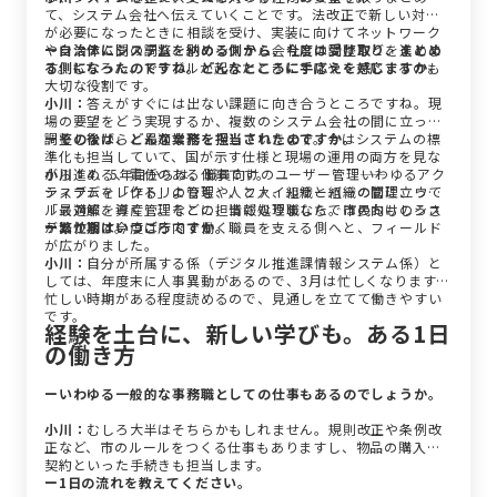
て、システム会社へ伝えていくことです。法改正で新しい対応
が必要になったときに相談を受け、実装に向けてネットワーク
やシステム間の調整、別のシステム会社との調整などを進めま
ー自治体にシステムを納める側から、今度は受け取り、まとめ
す。もちろん、トラブルが起きたときにすばやく対応するのも
る側になったのですね。どんなところに手応えを感じますか。
大切な役割です。
小川：
答えがすぐには出ない課題に向き合うところですね。現
場の要望をどう実現するか、複数のシステム会社の間に立って
調整しながら、最適な形を探していきます。今はシステムの標
ーその後は、どんな業務を担当されたのですか。
準化も担当していて、国が示す仕様と現場の運用の両方を見な
がら進める、責任のある仕事です。
小川：
4、5年目からは、職員向けのユーザー管理――いわゆるアク
システムを「作る」よりも、人と人、組織と組織の間に立って
ティブディレクトリの管理や、ファイルサーバーの管理、ウイ
「最適解を導く」。そこに、情報処理職ならではのおもしろさ
ルス対策、資産管理などの担当になりました。市民向けのシス
があります。
テムから、今度は庁内で働く職員を支える側へと、フィールド
ー繁忙期はいつごろですか。
が広がりました。
小川：
自分が所属する係（デジタル推進課情報システム係）と
しては、年度末に人事異動があるので、3月は忙しくなります。
忙しい時期がある程度読めるので、見通しを立てて働きやすい
です。
経験を土台に、新しい学びも。ある1日
の働き方
ーいわゆる一般的な事務職としての仕事もあるのでしょうか。
小川：
むしろ大半はそちらかもしれません。規則改正や条例改
正など、市のルールをつくる仕事もありますし、物品の購入や
契約といった手続きも担当します。
ー1日の流れを教えてください。