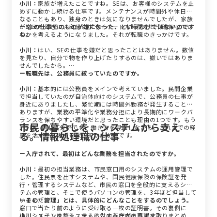
小川：
家族が増えたことですね。SEは、お客様のシステムを止
めずに動かし続ける仕事です。メンテナンスが時間外や休日に
なることもあり、独身のときは気になりませんでしたが、家族
が増えたときに、自分のプライベートな時間をどう確保してい
ーSEの仕事そのものが嫌になった、というわけではないのです
くかを考えるようになりました。それが転職のきっかけです。
ね。
小川：
はい、SEの仕事を嫌だと思ったことはありません。数値
を見たり、自分で物を作り上げたりするのは、嫌いではありま
せんでしたから。
ー転職先は、公務員に絞っていたのですか。
小川：
基本的には公務員をメインで考えていました。民間企業
で担当していたのが自治体向けのシステムで、公務員の仕事が
身近にありましたし、繁忙期には時間外勤務が発生することも
ありますが、業務の平準化や業務分担により長期的にワークバ
ランスを保ちやすい環境だと思ったことも理由の1つです。もう
市民の暮らしを、システムから支え
1つは、同じIT分野でも、働き方を見直しながら、これまでの経
る。情報処理職の仕事
験を活かせる場所を探していたからです。
ー入庁されて、最初はどんな業務を担当されたのですか。
小川：
最初の担当業務は、市民窓口用のシステムの運用管理で
した。住民票を出すシステムや、国民健康保険の保険証を発
行・管理するシステムなど、市民の窓口を全般的に支えるシス
テムの管理と、そこで使うパソコンの管理を、3年ほど担当して
いました。
ーその「管理」とは、具体的にどんなことをするのでしょう。
窓口で当たり前のように受け取る一枚の証明書。その裏側に
は、システムを整え、支える人の存在があります。
小川：
メインは、システムに対する庁内の要望を取りまとめ