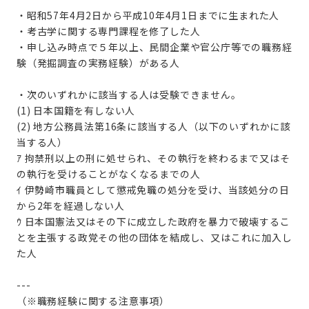
・昭和57年4月2日から平成10年4月1日までに生まれた人
・考古学に関する専門課程を修了した人
・申し込み時点で５年以上、民間企業や官公庁等での職務経
験（発掘調査の実務経験）がある人
・次のいずれかに該当する人は受験できません。
(1) 日本国籍を有しない人
(2) 地方公務員法第16条に該当する人（以下のいずれかに該
当する人）
ｱ 拘禁刑以上の刑に処せられ、その執行を終わるまで又はそ
の執行を受けることがなくなるまでの人
ｲ 伊勢崎市職員として懲戒免職の処分を受け、当該処分の日
から2年を経過しない人
ｳ 日本国憲法又はその下に成立した政府を暴力で破壊するこ
とを主張する政党その他の団体を結成し、又はこれに加入し
た人
---
（※職務経験に関する注意事項）