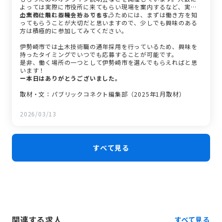
よっては実際に市役所に来てもらい現場を案内するなど、実際
の業務に触れる機会もあります。
土木の仕事に興味を持ってもらうためには、まずは働き方を知
ってもらうことが大切だと思いますので、少しでも興味のある
方は積極的に参加してみてください。
伊勢崎市では土木技術職の通年採用を行っているため、興味を
持ったタイミングでいつでも応募することが可能です。
是非、働く場所の一つとして伊勢崎市を選んでもらえればと思
います！
ー本日はありがとうございました。
取材・文：パブリックコネクト編集部（2025年1月取材）
2026/03/13
すべて見る
関連する求人
すべて見る