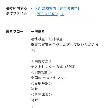
選考に関する
R8_試験案内【通年考古学】
添付ファイル
(PDF: 419KB)
選考フロー
一次選考
適性検査・性格検査
※書類審査を合格した方に受験いただきま
す。
＜実施方法＞
テストセンター方式（SPI3）
＜実施場所＞
全国の テストセンター
＜受験時期＞
随時
＜合格発表＞
随時
↓