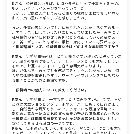
Kさん：
公務員といえば、法律や条例に則って仕事をするため、
堅苦しいというイメージを持っていました。
しかし、実際に入庁してみると周りの職員は柔軟で優しい方が
多く、良い意味でギャップを感じましたね。
また、仕事内容についても、決められたことを、法令等のルー
ル内でうまく回していくだけだと思っていましたが、実際には
社会情勢の変化に合わせて条例などを改正していく必要があ
り、常に新しいことを考え、柔軟に対応していく必要があるこ
とを学びました。
―働く環境として、伊勢崎市役所はどのような雰囲気ですか？
Kさん：
伊勢崎市役所は、とても働きやすい環境だと思っていま
す。周りの職員は優しく、チームワークをとても大切にしてい
るので、お互いにフォローし合う雰囲気があります。
誰かが休んでしまっても業務が滞るということがないため、個
人的な休暇も取得しやすく、ワークライフバランスを保ちなが
ら働くことができる職場ですね。
―伊勢崎市の魅力について教えてください。
Kさん：
伊勢崎市は、一言で言うと「住みやすい街」です。車が
あれば大型ショッピングモールやスーパーにもすぐに行けます
し、自然豊かな場所も多いので、子育てにも最適な環境です。
都心のような便利さはありませんが、だからこそ感じられるゆ
穏やかに暮らしたい方にはぴったりの街だと思います。
とりや人との距離感が魅力です。また、災害が少ないことも、
―最後に、求職者に向けてメッセージをお願いします。
安心して暮らせる理由の一つですね。
Kさん：
仕事選びにおいて、もちろん「やりがい」はとても大切
ですが、ワークライフバランスも重視してほしいと思います。