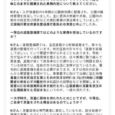
臨むことができました。
ーこれまでに経験された業務内容について教えてください。
Nさん：
入庁後最初の6年間は公園緑地課に配属され、公園の維
持管理を担当していました。主に遊具の修繕や点検、公園内の
樹木の剪定及び除草などの委託業務の発注等をしていました。
公園利用者の安全・安心を守るための業務が中心でしたね。
その後、現在の道路整備課に異動となりました。
ー現在の道路整備課ではどのような業務を担当しているのです
か？
Nさん：
道路整備課では、生活道路から幹線道路まで、様々な
道路の整備を行っています。地元住民の方々から「道路を拡幅
してほしい」という要望が寄せられることもあります。市民の
方が住みやすい道路環境を整えるため、日々業務に取り組んで
います。
例えば、道路が狭くて救急車などが通れないという問題を抱え
ている地域では、住民の方々の生活に支障が出ているため、優
先的に道路整備を進める必要があります。まずは地元の区長さ
んから要望書をお預かりし、事業着手に向けて沿線に住む地権
者の方々から同意を得るための交渉を行います。その後、測量
測量、用地買収、工事、それぞれに1年ずつ、合計3年ほどの期
業者に委託して測量を行い、設計の説明会などを開催します。
間がかかるのが一般的ですね。
必要に応じて用地買収の手続きを行い、最終的に工事を発注
現在は、幹線道路の工事と並行して、生活道路の測量及び工事
し、完成までを見届けるというのが、一連の流れです。
の監督業務もしています。
ー大学時代、測量に興味を持たれたとのことですが、今現在、
ご自身で測量をされる機会はあるのでしょうか？
Nさん：
測量自体は専門業者に委託しているため、自分自身が
現場で測量したりということはあまりないですね。設計につい