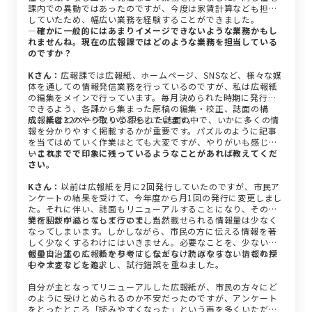
課内での異動ではあったのですが、今度は家賃計算なども担当
していたため、幅広い業務を経験することができました。
―確かに一般的にはあまりイメージできないような業務かもし
れませんね。現在の広報課ではどのような業務を担当している
のですか？
Kさん：
広報課では広報紙、ホームページ、SNSなど、様々な媒
体を通しての情報発信業務を行っているのですが、私は広報紙
の編集をメインで行っています。毎月決められた時期に発行が
できるよう、各課から集まった原稿の編集・校正、誌面の構
成、業者とのやり取りなどをしています。
広報紙は32ページという限られた誌面の中で、いかに多くの情
報を分かりやすく掲載するかが重要です。パズルのように記事
を当てはめていく作業はとても大変ですが、やりがいも感じて
います。
―これまでで印象に残っているようなことがあれば教えてくだ
さい。
Kさん：
以前は広報紙を月に2回発行していたのですが、市民ア
ンケートの結果を受けて、今年度から月1回の発行に変更しまし
た。それに伴い、誌面もリニューアルすることになり、その作
業を私が中心となって行いました。
発行回数が減ってしまうので、当然載せられる情報量は少なく
なってしまいます。しかしながら、市民の方に伝える情報を著
しく少なくするわけにはいきません。必要なことを、少ない情
報量で、正しく、わかりやすく伝えなければならない、これが
他の自治体の広報紙を参考にしながら、読みやすさ、情報の探
中々大変でしたね。
しやすさなどを追求し、試行錯誤を重ねました。
自分が主となってリニューアルした広報紙が、市民の方々にど
のように受けとめられるのか不安だったのですが、アンケート
をとったところ「読みやすくなった」という声を多くいただく