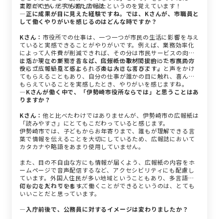
ことができ、とても嬉しかったというのを覚えています！
実際にKさんが手がけた広報誌
―正に成果が目に見えた経験ですね。では、Kさんが、市職員と
して働くやりがいを感じるのはどんな時ですか？
Kさん：
市役所での仕事は、一つ一つが市民の生活に影響を与え
ていると実感できることがやりがいです。例えば、業務効率化
によって人件費が削減できれば、その分は市民サービスの向上
に活かすことができるなど、自分の仕事が間接的にでも市民の
また、現在の業務で言えば、広報紙の取材で出会った市民の方
役に立っていると感じられるのは大きな喜びです。
から「広報紙見てるよ！」「楽しみにしてるよ！」と声をかけ
てもらえることもあり、自分の仕事が誰かの目に触れ、喜んで
もらえていることを実感したとき、やりがいを感じますね。
―Kさんが働く中で、「伊勢崎市役所ならでは」と思うことはあ
りますか？
Kさん：
他と比べたわけではありませんが、伊勢崎市の広報紙は
「読みやすさ」にとてもこだわっていると感じます。
伊勢崎市では、子どもからお年寄りまで、誰もが理解できる言
葉で情報を伝えることを大切にしているため、広報誌において
カタカナや略語をあまり使用していません。
また、目の不自由な方にも情報が届くよう、広報紙の内容をホ
ームページで音声配信するなど、アクセシビリティにも配慮し
ています。外国人住民が多い地域ということもあり、多言語化
にも力を入れています。
何かにこだわりをもって働くことができるというのは、とても
いいことだと思っています。
―入庁前後で、公務員に対するイメージは変わりましたか？