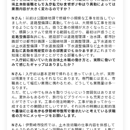
識とコミュニケーション能力も大切ですね。
ー土木技術職として入庁していますが、やはり異動によっては
業務内容が大きく変わるのですか？
Nさん：
以前は公園緑地課で修繕や小規模な工事を担当してい
ましたが、道路整備課に異動してからは、大規模な工事を担当
するようになりました。扱う工事の規模が大きくなったこと
で、積算システムで使用する範囲も広がり、最初は戸惑うこと
もありました。
道路整備課以外にも、建設部では道路管理課・治水課、都市計
画部では都市計画課・公園緑地課・区画整理課、上下水道局で
は上水道整備課・下水道施設課・下水道整備課など土木技術職
として異動の可能性がある部署はいくつかあります。
異動により業務が変わるのは大変でもありますが、これまでの
知識と経験を活かすことができる部署も多いです。
ー入庁前に抱いていた自治体土木職の働き方と、実際に働いて
みて感じたギャップはありましたか？
Nさん：
入庁前は基本定時で帰れると思っていましたが、実際
は残業をすることもそれなりにあります。専門職とは言え、市
職員として幅広い業務に携わるため、どうしても業務量は多く
なります。
ただ、忙しい中でも休みを取りづらいという雰囲気はありませ
ん。夏休みもあるので、旅行などプライベートも充実させるこ
とができています。工事の発注時期や、工事が始まってから完
成するまでの期間は忙しいですが、それ以外の時期は比較的落
ち着いて仕事をすることができています。
ー最後に、これから伊勢崎市役所で働きたいと考えている求職
者の方々にメッセージをお願いします。
Nさん：
伊勢崎市役所では、土木技術職の仕事内容を体感して
もらうためのオンライン説明会などを開催しています。人数に