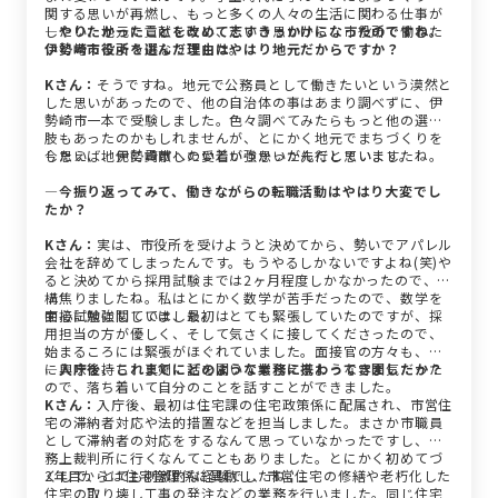
関する思いが再燃し、もっと多くの人々の生活に関わる仕事が
したい、地元に貢献したい、という思いから、市役所で働きた
―やりたかったことを改めて志すきっかけになったのですね。
いと考えるようになりました。
伊勢崎市役所を選んだ理由はやはり地元だからですか？
Kさん：
そうですね。地元で公務員として働きたいという漠然と
した思いがあったので、他の自治体の事はあまり調べずに、伊
勢崎市一本で受験しました。色々調べてみたらもっと他の選択
肢もあったのかもしれませんが、とにかく地元でまちづくりを
したい、地元に貢献したいという思いが先行していましたね。
今思えば、伊勢崎市への愛着が強かったんだと思います。
―今振り返ってみて、働きながらの転職活動はやはり大変でし
たか？
Kさん：
実は、市役所を受けようと決めてから、勢いでアパレル
会社を辞めてしまったんです。もうやるしかないですよね(笑)や
ると決めてから採用試験までは2ヶ月程度しかなかったので、結
構焦りましたね。私はとにかく数学が苦手だったので、数学を
中心に勉強していました。
面接試験に関しては、最初はとても緊張していたのですが、採
用担当の方が優しく、そして気さくに接してくださったので、
始まるころには緊張がほぐれていました。面接官の方々も、私
に興味を持ち、真剣に話を聞いてもらえるような雰囲気だった
―入庁後、これまでにどのような業務に携わってきましたか？
ので、落ち着いて自分のことを話すことができました。
Kさん：
入庁後、最初は住宅課の住宅政策係に配属され、市営住
宅の滞納者対応や法的措置などを担当しました。まさか市職員
として滞納者の対応をするなんて思っていなかったですし、業
務上裁判所に行くなんてこともありました。とにかく初めてづ
くしで、とても刺激的な経験でしたね。
2年目からは住宅管理係に異動し、市営住宅の修繕や老朽化した
住宅の取り壊し工事の発注などの業務を行いました。同じ住宅