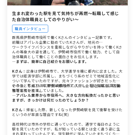
生まれ変わった駅を見て気持ちが再燃～転職して感じ
た自治体職員としてのやりがい～
職員インタビュー
群馬県伊勢崎市役所で働くKさんのインタビュー記事です。
前職はアパレル企業に勤めていたKさんが、地元の…
ワークライフバランスを重視しながらやりがいを持って働くKさ
んの等身大の姿を通して、伊勢崎市役所で働く魅力、そして自
治体職員として働くことの面白さをお伝えします。
―まずは、簡単に自己紹介をお願いします。
Kさん：
出身は伊勢崎市で、大学進学を機に都内に出ました。大
学では経済学部に所属し、まちづくり系のゼミで地域活性化に
ついて学んでいたのですが、元々ファッションが好きだったと
いうこともあり、卒業後は都内のアパレル会社に就職し、店舗
その後、平成29年に伊勢崎市役所に入庁し、現在は広報課で勤
管理業務を担当していました。
務をしています。
―アパレル業界から市役所へ、大きな方向転換だったかと思い
ますが、きっかけは何だったのでしょうか？
Kさん：
帰省した際、新しくなった伊勢崎駅を見て衝撃を受けた
というのが率直な理由ですね(笑)
高校時代は市外の学校に通っていたので、通学で毎日のように
駅を見ていたのですが、私が知っている駅とは全く違う姿に生
まれ変わっていたんです。学生時代に学んでいたまちづくりに