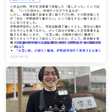
小学生の時、市の交流事業で体験した「楽しかった」という記
憶。 「いつか自分も、地域のつながりを生み出…
しかし、就職活動で自身を深く掘り下げた時、その原体験こそ
が「地元・伊勢崎市で働きたい」という揺るがない軸であるこ
とに気づきました。
伊勢崎市役所に入庁し、市民活動課で働くＹさん。現在は1歳半
のお子さんを育てながら、かつて自分が体験した交流事業を企
画する立場にいます。 「お互い様」の精神が根付く職場で、子
育てとキャリアをどう両立しているのか。そして、原体験を実
現する仕事のやりがいとは。伊勢崎市で自分らしく働く姿を伺
小学生の原体験が志望動機に。地元・伊勢崎市への貢献を目
いました。
指して
「お互い様」が根付く職場。伊勢崎市役所で実現する仕事と
育児の両立
2026/06/30
自分が企画した交流事業で「楽しかった」の声。世代を繋ぐ
仕事のやりがい
「堅い」イメージとのギャップ。温かい雰囲気と充実の休暇
制度が魅力
完璧を目指さなくていい。リフレッシュしながら自分らしく
働く未来の仲間へ