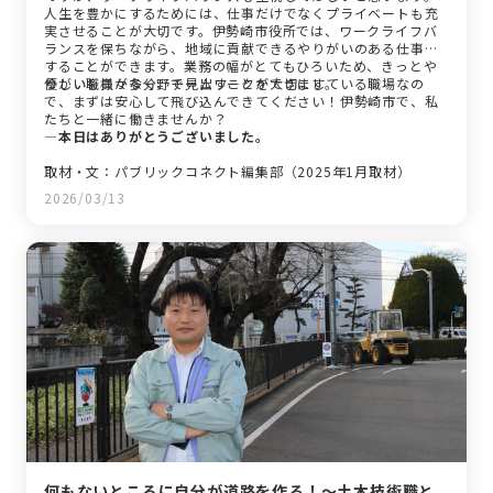
人生を豊かにするためには、仕事だけでなくプライベートも充
実させることが大切です。伊勢崎市役所では、ワークライフバ
ランスを保ちながら、地域に貢献できるやりがいのある仕事を
することができます。業務の幅がとてもひろいため、きっとや
りがいも様々な分野で見出すことができます。
優しい職員が多く、チームワークを大切にしている職場なの
で、まずは安心して飛び込んできてください！伊勢崎市で、私
たちと一緒に働きませんか？
―本日はありがとうございました。
取材・文：パブリックコネクト編集部（2025年1月取材）
2026/03/13
何もないところに自分が道路を作る！～土木技術職と