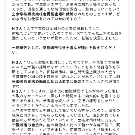
からですね。学生生活の中で、測量等に触れる機会があったの
ですが、測量を通して地域環境を調査し、整備していくという
土木の仕事に興味を持ちました。
ー大学卒業後は一度民間企業に就職されたとのことですが、ど
のようなお仕事をされていたのですか？
Nさん：
大学卒業後は金融系の企業に就職しました。
前職では3年間働いていたのですが、大学で学んだ土木の知識を
活かしたいという思いが強かったため、転職を決意しました。
ー転職先として、伊勢崎市役所を選んだ理由を教えてくださ
い。
Nさん：
地元で就職を検討していたのですが、事務職での採用
のみで土木職の採用がなかったということもあり他自治体も併
願をしていました。伊勢崎市は、学生時代陸上競技の大会など
で華蔵寺公園の陸上競技場に訪れたことがあり、私としては馴
染みのある場所だったということが受験に至った大きな理由で
ー働きながらの転職活動は大変でしたか？
すね。
Nさん：
そうですね、基本的に勉強時間は仕事が終わった後し
か取れなかったので、限られた時間の中で効率的に勉強する必
要がありました。参考書を読んだり、面接の練習をしたりと、
やるべきことがたくさんあって大変でしたね。
大学の卒業生で公務員として働いている方がいたので、面接の
練習に付き合ってもらったりもしていました。筆記勉強よりも
面接の方が大事だと聞いていたので、面接対策は特に力を入れ
て取り組みました。
伊勢崎市の面接は、他の自治体と比べて和やかな雰囲気で、緊
張せずに臨むことができました。面接官の方にも「緊張しなく
ていいですよ」と声をかけていただき、リラックスして面接に