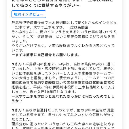
して街づくりに貢献するやりがい～
職員インタビュー
群馬県伊勢崎市役所で土木技術職として働くNさんのインタビュ
ー記事です。大学で土木を学び、一度は民間企…
そんなNさんに、街のインフラを支えるという仕事の魅力ややり
がい、そして「道路整備」という現在の業務についてお話を伺
いました。
やりがいだけでなく、大変な経験までよくわかる内容となって
います。
ーまずは簡単に自己紹介をお願いします。
Nさん：
群馬県内の出身で、中学校、高校は県内の学校に通っ
ていました。中学・高校時代は陸上部に所属していて、駅伝と
いう団体競技を通してメンバー１人１人の重要性やチームワー
クの大切さを経験しました。駅伝のように、チームで一つの目
標に向かって努力する経験は、今の仕事にも活きていると感じ
県内の大学で土木や建築について学び、卒業後は民間企業での
ています。
経験を経て、平成27年に伊勢崎市役所に土木技術職として入庁
しました。現在入庁10年目となります。
ー大学で土木を学ぼうと思われたきっかけは何だったのでしょ
うか？
Nさん：
高校は普通科だったのですが、他の学科の生徒が測量
をしている姿を見て、自分もやってみたいという気持ちが強く
なりました。
理系分野に進みたいという思いから工科大学への進学を決めま
した。実際に土木関係への興味が強くなったのは大学に入って