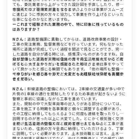
ても、委託業者から上がってきた設計図を手直ししたり、修正
を加えたりする作業が主となります。
市役所では、現場で測量をするというよりかは事業がスムーズ
に進むように市民の方々と協力して事業を作り上げるといった
仕事になるのかなと思いますね。
ーこれまで経験された業務の中で、特に印象に残っているもの
はありますか？
Nさん：
道路整備課に異動してからは、道路改良事業の設計・
工事の発注業務、監督業務などを行っています。何もなかった
場所に道路が完成していく過程を間近で見ることができ、完成
した道路を自分が通る時には、感慨深いものがありますね。自
分が整備した道路が、地域住民の方々の生活を支えていると考
自分が作った道路を実際に自分の目で見て、地域の方々に「広
えると、大きなやりがいを感じることもできます。
げてもらってよかった」と感謝された時は、この仕事をやって
いて良かったと感じる瞬間でもあります。「他の場所も整備し
てほしい」という声をいただくこともあり、地域貢献を実感で
ーやりがいを感じる一方で、大変だった経験についてもお聞か
きますね。
せください。
Nさん：
幹線道路の整備においては、2車線の交通量が多い中で
片側の1車線の通行を規制したりするため事故が起きないように
警察と事前に協議しながら工事を進めています。
また、規制の中で大型車両等の出入りがある部分については、
工事を施工する時期を各事業者と個々に調整する必要があり、
その工程に納得してもらえるように何度も連絡を取ったりして
説明するのが思った以上に大変でした。とにかく根気強く交渉
を続けることが大切なんだと改めて感じましたね。
また、生活道路の整備では、反対者が一人でもいると工事が進
まないため、住民の方々全員に納得していただけるよう、丁寧
に説明していく必要があります。土木技術職とは言え、土木に
関する知識と経験だけでなく、やはり市職員としての幅広い知