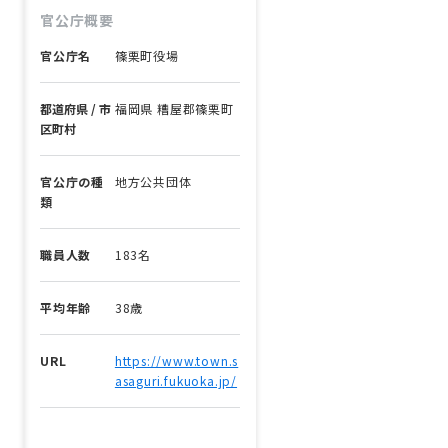
官公庁概要
官公庁名
篠栗町役場
都道府県 / 市
福岡県 糟屋郡篠栗町
区町村
官公庁の種
地方公共団体
類
職員人数
183名
平均年齢
38歳
URL
https://www.town.s
asaguri.fukuoka.jp/