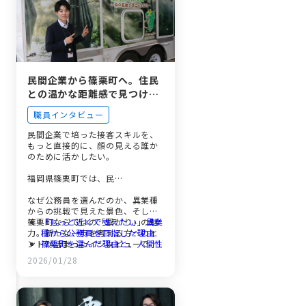
民間企業から篠栗町へ。住民
との温かな距離感で見つけた
「誰かの日常を支える」真の
職員インタビュー
やりがい
民間企業で培った接客スキルを、
もっと直接的に、顔の見える誰か
のために活かしたい。
福岡県篠栗町では、民…
なぜ公務員を選んだのか、異業種
からの挑戦で見えた景色、そして
篠栗町ならではの「繋がり」の魅
「もっと近くで支えたい」異業
力。新たな一歩を考える方へのヒ
種から公務員を目指した理由
ントが詰まったインタビューで
篠栗町を選んだ理由と、人間性
す。
を重視する採用試験
2026/01/28
「命と暮らしを守る」消防防災
係での挑戦とやりがい
前職の経験を「公務員」の武器
に変える