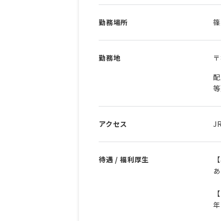
勤務場所
篠
勤務地
〒
配
等
アクセス
J
待遇 / 福利厚生
【
あ
【
年