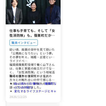
入庁1年目での災害派遣、そし
て未来へ
抜群のチームワーク。支え合う
仲間と「同期14人」の存在
生活の変化と、未来の職員への
メッセージ
仕事も子育ても、そして「女
性消防隊」も。篠栗町だから
叶う、私らしい公務員のカタ
職員インタビュー
チ
幼い頃、両親の背中を見て抱いた
「公務員になりたい」という夢。
その夢を叶え、結婚・出産という
ライフイベ…
福岡県篠栗町役場で働く山下さん
は、仕事と家庭の両立だけでな
く、「女性消防隊」という地域活
動にも情熱を注いでいます。
職場の温かい雰囲気や、住民の
方々との触れ合いの中で感じるや
りがいについて、等身大の言葉で
幼い頃からの憧れと、篠栗町な
語っていただきました。
らではの魅力
変化するライフステージとキャ
リア
2025/12/25
住民の心に触れる瞬間と、仕事
のやりがい