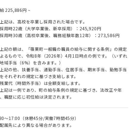
月給
225,886円
~
上記は、高校を卒業し採用された場合です。
採用時22歳（大学卒業後、新卒採用）：245,920円
採用時30歳（高校卒業後、職務経験年数12年）：273,586円
上記の額は、「篠栗町一般職の職員の給与に関する条例」の規定
よるもので、令和8年（2026年）4月1日時点の例です。（いずれ
地域手当（6%）を含みます。）
上記の他、扶養手当、通勤手当、住居手当、期末手当、勤勉手当
をそれぞれの規定に基づき支給します。
残業代（時間外手当）は全額支給します。
上記は一例であり、町の給与条例の規定に基づき、法改正や年
、職歴に応じ初任給は決定されます。
:30～17:00（休憩45分/実働7時間45分）
配属先により異なる場合があります。