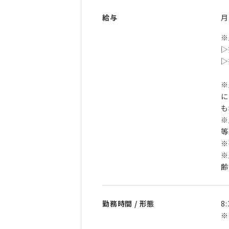
給与
※
▷
▷
※
に
も
※
等
※
※
齢
勤務時間 / 形態
8
※