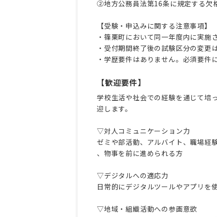
②地方公務員法第16条に規定する欠
【受験・申込みに関する注意事項】
・
篠栗町において同一年度内に実施
・受付期間終了後の試験区分の変更
・学歴要件はありません。必須要件
【歓迎要件】
学校生活や社会での経験を通じて培
迎します。
▽対人コミュニケーション力
ゼミや部活動、アルバイト、職場経
、物事を前に進められる方
▽デジタルへの適応力
日常的にデジタルツールやアプリを
▽地域・組織活動への参画意欲