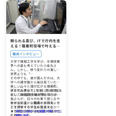
「お互い様」で支え合う、抜群
のチームワーク
公私ともに充実できる、篠栗町
ならではの絆
頼られる喜び、ITで庁内を支
える！篠栗町役場で叶える理
想の働き方と暮らし
職員インタビュー
大学で情報工学を学び、半導体業
界への道も考えていた小金丸さ
ん。しかし、移り変わりの激しい
世界よりも「…
その中でも、彼が選んだのは、大
学への通学路から毎日見ていた、
美しい山々と畑が広がる篠栗町。
「これは運命だ」と感じた直感に
新卒で入庁して1年半、町のIT担当
従い、篠栗町役場の門を叩きま
としてDX推進の最前線に立つ小金
す。
丸さんが、日々の仕事で感じるや
りがい、温かい職場の雰囲気、そ
彼の言葉は、公務員というキャリ
してプライベートも充実するワー
アを模索する学生の皆さんに、き
クライフバランスについて語って
っと新たな気づきをもたらしてく
安定と地域への愛着が導いた公
くれました。
れるでしょう。
務員の道