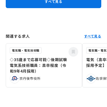
すべて見る
関連する求人
すべて見る
電気職・電気技術職
電気職・電気
◇35歳まで応募可能◇後期試験
電気（高卒
電気系技術職員：高卒程度（令
採用予定】
和9年4月採用）
京丹後市役所
佐世保