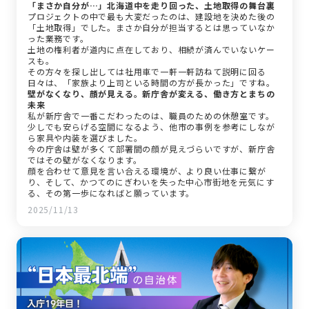
「まさか自分が…」北海道中を走り回った、土地取得の舞台裏
プロジェクトの中で最も大変だったのは、建設地を決めた後の
「土地取得」でした。まさか自分が担当するとは思っていなか
った業務です。
土地の権利者が道内に点在しており、相続が済んでいないケー
スも。
その方々を探し出しては社用車で一軒一軒訪ねて説明に回る
日々は、「家族より上司といる時間の方が長かった」ですね。
壁がなくなり、顔が見える。新庁舎が変える、働き方とまちの
未来
私が新庁舎で一番こだわったのは、職員のための休憩室です。
少しでも安らげる空間になるよう、他市の事例を参考にしなが
ら家具や内装を選びました。
今の庁舎は壁が多くて部署間の顔が見えづらいですが、新庁舎
ではその壁がなくなります。
顔を合わせて意見を言い合える環境が、より良い仕事に繋が
り、そして、かつてのにぎわいを失った中心市街地を元気にす
る、その第一歩になればと願っています。
2025/11/13