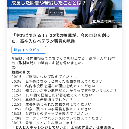
「やればできる！」20代の挑戦が、今の自分を創っ
た。高卒入庁ベテラン職員の軌跡
職員インタビュー
今回は、稚内市役所でまちづくりを担当する、高卒・入庁19年
目（取材当時）の職員にお話を伺いました。
広…
動画の目次
00:16 ご経歴について教えてください
00:36 公務員になろうと思った理由を教えてください
00:51 稚内市役所を選んだ理由を教えてください
01:21 知り合いが多い地元だと、かえって気を使いませんか？
01:54 19年間で経験した部署を教えてください
02:21 異動先は希望通りでしたか？
02:59 成長を感じられた業務を教えてください
03:52 印象に残っている業務を教えてください
06:33 入庁前とのギャップを教えてください
07:08 ワークライフバランスについて教えてください
08:17 最後にひとことお願いします！
「どんどんチャレンジしていいよ」上司の言葉が、仕事の楽し