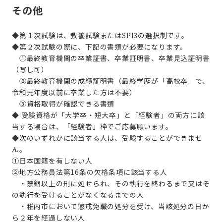
その他
◆第１次試験は、教養試験またはSPI3の選択制です。
◆第２次試験の際に、下記の書類が必要になります。
①最終教育機関の卒業証書、卒業証明書、卒業見込証明書
（写し可）
②最終教育機関の成績証明書（最終学歴が「高校卒」で、
令和元年度以前に卒業した方は不要）
③資格取得が確認できる書類
◆ 受験資格が「大学卒・短大卒」と「経験者」の両方に該
当する場合は、「経験者」枠でご応募願います。
◆次のいずれかに該当する人は、受験することができませ
ん。
①日本国籍を有しない人
②地方公務員法第16条の欠格条項に該当する人
・禁錮以上の刑に処せられ、その執行を終わるまで又はそ
の執行を受けることがなくなるまでの人
・稚内市において懲戒免職の処分を受け、当該処分の日か
ら２年を経過しない人