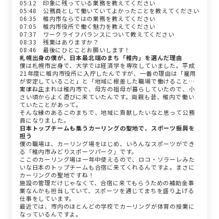
05:12 印象に残っている業務を教えてください
05:48 公務員として働いていてよかったことを教えてください
06:35 稚内市ならではの業務を教えてください
07:05 稚内市役所で働く魅力を教えてください
07:37 ワークライフバランスについて教えてください
08:33 残業はありますか？
08:46 最後にひとことお願いします！
札幌出身の僕が、日本最北端のまち「稚内」を選んだ理由
僕は札幌市出身で、大学では経済学を専攻していました。平成
21年度に稚内市役所に入庁したんですが、一番の理由は「雇用
が安定していること」と「地域に根差した職場で働けること」
ですね。
実は、生まれは稚内市で、母方の祖母が暮らしていたので、小
さい頃からよく遊びに来ていたんです。両親も昔、稚内で働い
ていたことがあって。
そんな縁のあるこのまちで、地域に貢献したいなと思って公務
員になりました。
日本トップチームも集うカーリングの聖地で、スポーツ振興を
担う
僕の職場は、カーリング場をはじめ、いろんなスポーツができ
る「稚内市みどりスポーツパーク」です。
ここのカーリング場は一年中使えるので、ロコ・ソラーレみた
いな日本のトップチームも合宿に来てくれるんですよ。まさに
カーリングの聖地ですね！
施設の管理だけじゃなくて、合宿に来てもらうための補助金事
業なんかも担当していて、スポーツを通じてまちを盛り上げる
仕事をしています。
最近では、市内のほとんどの学校でカーリングが体育の授業に
なっているんですよ。