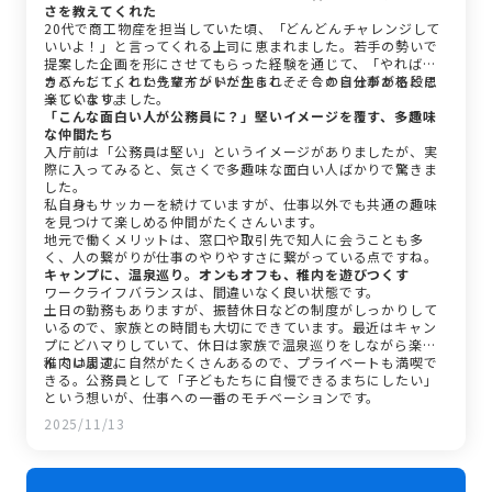
さを教えてくれた
20代で商工物産を担当していた頃、「どんどんチャレンジして
いいよ！」と言ってくれる上司に恵まれました。若手の勢いで
提案した企画を形にさせてもらった経験を通じて、「やればで
きるんだ！」というマインドが生まれ、そこから仕事が格段に
カバーしてくれた先輩方がいたからこそ、今の自分があると思
楽しくなりました。
っています。
「こんな面白い人が公務員に？」堅いイメージを覆す、多趣味
な仲間たち
入庁前は「公務員は堅い」というイメージがありましたが、実
際に入ってみると、気さくで多趣味な面白い人ばかりで驚きま
した。
私自身もサッカーを続けていますが、仕事以外でも共通の趣味
を見つけて楽しめる仲間がたくさんいます。
地元で働くメリットは、窓口や取引先で知人に会うことも多
く、人の繋がりが仕事のやりやすさに繋がっている点ですね。
キャンプに、温泉巡り。オンもオフも、稚内を遊びつくす
ワークライフバランスは、間違いなく良い状態です。
土日の勤務もありますが、振替休日などの制度がしっかりして
いるので、家族との時間も大切にできています。最近はキャン
プにどハマりしていて、休日は家族で温泉巡りをしながら楽し
んでいます。
稚内は周辺に自然がたくさんあるので、プライベートも満喫で
きる。公務員として「子どもたちに自慢できるまちにしたい」
という想いが、仕事への一番のモチベーションです。
2025/11/13