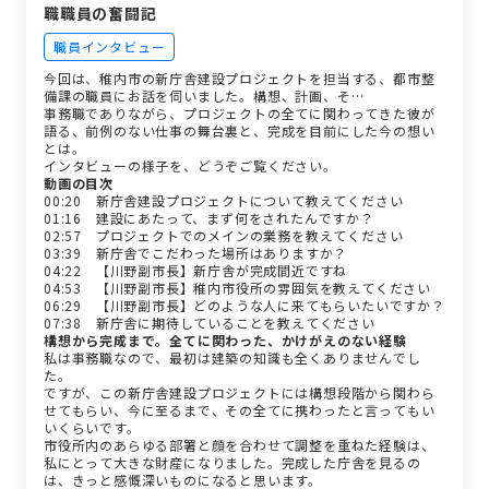
職職員の奮闘記
職員インタビュー
今回は、稚内市の新庁舎建設プロジェクトを担当する、都市整
備課の職員にお話を伺いました。構想、計画、そ…
事務職でありながら、プロジェクトの全てに関わってきた彼が
語る、前例のない仕事の舞台裏と、完成を目前にした今の想い
とは。
インタビューの様子を、どうぞご覧ください。
動画の目次
00:20 新庁舎建設プロジェクトについて教えてください
01:16 建設にあたって、まず何をされたんですか？
02:57 プロジェクトでのメインの業務を教えてください
03:39 新庁舎でこだわった場所はありますか？
04:22 【川野副市長】新庁舎が完成間近ですね
04:53 【川野副市長】稚内市役所の雰囲気を教えてください
06:29 【川野副市長】どのような人に来てもらいたいですか？
07:38 新庁舎に期待していることを教えてください
構想から完成まで。全てに関わった、かけがえのない経験
私は事務職なので、最初は建築の知識も全くありませんでし
た。
ですが、この新庁舎建設プロジェクトには構想段階から関わら
せてもらい、今に至るまで、その全てに携わったと言ってもい
いくらいです。
市役所内のあらゆる部署と顔を合わせて調整を重ねた経験は、
私にとって大きな財産になりました。完成した庁舎を見るの
は、きっと感慨深いものになると思います。