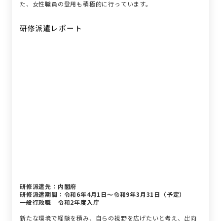
た、女性職員の登用も積極的に行っています。
研修派遣レポート
研修派遣レポート
研修派遣先：内閣府
研修派遣期間：令和6年4月1日～令和9年3月31日（予定）
一般行政職 令和2年度入庁
新たな環境で経験を積み、自らの視野を広げたいと考え、出向