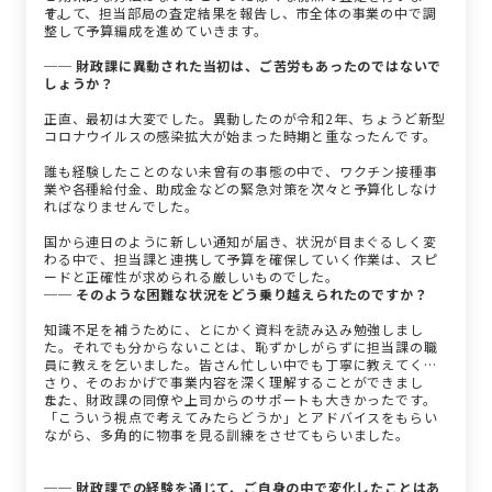
す。
そして、担当部局の査定結果を報告し、市全体の事業の中で調
整して予算編成を進めていきます。
── 財政課に異動された当初は、ご苦労もあったのではないで
しょうか？
正直、最初は大変でした。異動したのが令和2年、ちょうど新型
コロナウイルスの感染拡大が始まった時期と重なったんです。
誰も経験したことのない未曾有の事態の中で、ワクチン接種事
業や各種給付金、助成金などの緊急対策を次々と予算化しなけ
ればなりませんでした。
国から連日のように新しい通知が届き、状況が目まぐるしく変
わる中で、担当課と連携して予算を確保していく作業は、スピ
ードと正確性が求められる厳しいものでした。
── そのような困難な状況をどう乗り越えられたのですか？
知識不足を補うために、とにかく資料を読み込み勉強しまし
た。それでも分からないことは、恥ずかしがらずに担当課の職
員に教えを乞いました。皆さん忙しい中でも丁寧に教えてくだ
さり、そのおかげで事業内容を深く理解することができまし
た。
また、財政課の同僚や上司からのサポートも大きかったです。
「こういう視点で考えてみたらどうか」とアドバイスをもらい
ながら、多角的に物事を見る訓練をさせてもらいました。
── 財政課での経験を通じて、ご自身の中で変化したことはあ