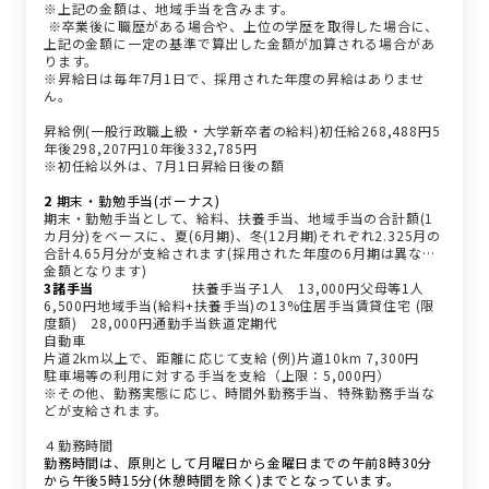
※上記の金額は、地域手当を含みます。
※卒業後に職歴がある場合や、上位の学歴を取得した場合に、
上記の金額に一定の基準で算出した金額が加算される場合があ
ります。
※昇給日は毎年7月1日で、採用された年度の昇給はありませ
ん。
昇給例(一般行政職上級・大学新卒者の給料)初任給268,488円5
年後298,207円10年後332,785円
※初任給以外は、7月1日昇給日後の額
2
期末・勤勉手当(ボーナス)
期末・勤勉手当として、給料、扶養手当、地域手当の合計額(1
カ月分)をベースに、夏(6月期)、冬(12月期)それぞれ2.325月の
合計4.65月分が支給されます(採用された年度の6月期は異なる
金額となります)
3諸手当
種類
区分
支給額
扶養手当子1人 13,000円父母等1人
6,500円地域手当(給料+扶養手当)の13%住居手当賃貸住宅 (限
度額) 28,000円通勤手当鉄道定期代
自動車
片道2km以上で、距離に応じて支給 (例)片道10km 7,300円
駐車場等の利用に対する手当を支給（上限：5,000円）
※その他、勤務実態に応じ、時間外勤務手当、特殊勤務手当な
どが支給されます。
４勤務時間
勤務時間は、原則として月曜日から金曜日までの午前8時30分
から午後5時15分(休憩時間を除く)までとなっています。