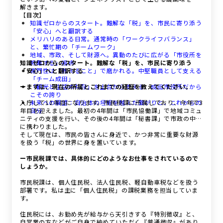
解きます。
【目次】
知識ゼロからのスタート。難解な「税」を、市民に寄り添う
「安心」へと翻訳する
メリハリのある日常。通常時の「ワークライフバランス」
と、繁忙期の「チームワーク」
地域、市政、そして財源へ。異動のたびに広がる「市役所を
知識ゼロからのスタート。難解な「税」を、市民に寄り添う
俯瞰する」視点
「安心」へと翻訳する
専門性は「教えること」で磨かれる。中堅職員として支える
「チーム成田」
ーまずは、現在の所属とこれまでの経歴を教えてください。
「観光と生活の共存」を土台から支える、成田市役所だから
こその誇り
入庁して11年目になります。市民税課に所属しており、今年で3
未来への展望：自治体の垣根を越えた繋がりと、これからの
年目を迎えました。最初の4年間は「市民協働課」で地域コミュ
自分
ニティの支援を行い、その後の4年間は「秘書課」で市政の中枢
に携わりました。
そして現在は、市民の皆さんに身近で、かつ非常に重要な財源
を扱う「税」の世界に身を置いています。
ー市民税課では、具体的にどのようなお仕事をされているので
しょうか。
市民税課は、個人住民税、法人住民税、軽自動車税などを扱う
部署です。私は主に「個人住民税」の課税業務を担当していま
す。
住民税には、お勤め先が給与から天引きする『特別徴収』と、
自営業の方などがご自身で納めていただく『普通徴収』があり