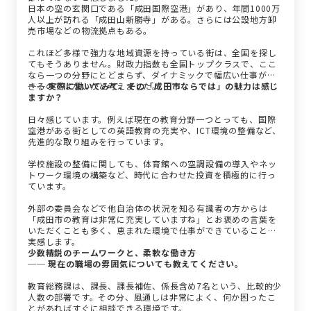
日本の空の玄関口である「成田国際空港」があり、年間1000万
人以上が訪れる「成田山新勝寺」がある。さらには公設地方卸
売市場などの物流拠点もある。
これほど多様で強力な地域資源を持っている街は、全国を探し
てもそうありません。財政力指数も全国トップクラスで、ここ
なら一つの分野にとどまらず、ダイナミックで幅広い仕事がで
きるのではないかと考えました。
── 実際に働いてみて、その「成田市ならでは」の魅力は感じ
ますか？
日々感じています。例えば現在の教育分野一つとっても、国際
空港がある街としての英語教育の充実や、ICT環境の整備など、
先進的な取り組みを行っています。
学校施設の整備に関しても、体育館への空調設備の導入やネッ
トワーク環境の構築など、時代に合わせた投資を積極的に行っ
ています。
外部の委員会などで他自治体の状況を知る有識者の方からは
「成田市の教育は非常に充実していますね」とお褒めの言葉を
いただくことも多く、恵まれた環境で仕事ができていることを
実感します。
少数精鋭のチームワークと、柔軟な働き方
── 現在の職場の雰囲気についても教えてください。
教育総務課は、課長、課長補佐、係長含め7名という、比較的少
人数の部署です。その分、風通しは非常によく、何か困ったこ
とがあればすぐに相談できる環境です。