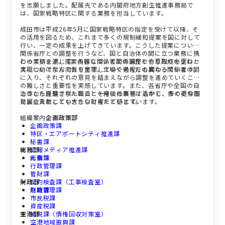
を志願しました。配属先である内閣府地方創生推進事務局で
は、国家戦略特区に関する業務を担当しています。
成田市は平成26年5月に国家戦略特区の指定を受けて以降、そ
の活用を図るため、これまで多くの規制緩和提案を国に対して
行い、一定の成果を上げてきています。こうした提案について
関係省庁との調整を行うなど、国と自治体の間に立つ業務に携
わっています。提案内容について関係省庁とやり取りを重ね、
この業務を通じて、多様な関係者との調整や合意形成のプロセ
実現に向けた方向性を整理していく過程にも関わっています。
スについて学んでおります。立場や考え方の異なる関係者の間
に入り、それぞれの意見を踏まえながら調整を進めていくこと
の難しさと重要性を実感しています。また、各省庁や全国の自
治体から派遣された職員と一緒に仕事をする中で、多くの仲間
こうした経験で学んだことを今後の業務に活かし、市の更なる
と出会えたことも大きな財産だと感じています。
発展に貢献していきたいと考えています。
組織案内
企画政策部
企画政策課
特区・エアポートシティ推進課
秘書課
総務部
広報メディア推進課
人事課
総務課
行政管理課
管財課
財政部
契約検査課（工事検査室）
危機管理課
財政課
市民税課
資産税課
空港部
納税課（債権回収対策室）
空港地域振興課