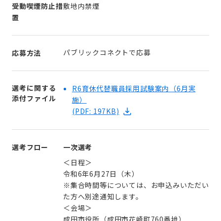
受動喫煙防止措
敷地内禁煙
置
パブリックコネクトで応募
応募方法
選考に関する
R6育休代替職員採用試験案内（6月実
添付ファイル
施）
(PDF: 197KB)
選考フロー
一次選考
＜日程＞
令和6年6月27日（木）
※集合時間等については、お申込みいただい
た方へ別途通知します。
＜会場＞
成田市役所（成田市花崎町760番地）