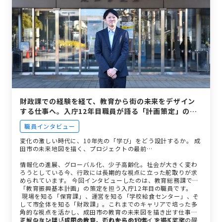
財政課での経験を経て、教育から街の未来をデザイン
する仕事へ。入庁12年目職員が語る「計画策定」のリ
アル。
職員インタビュー
変化の激しい時代に、10年先の「学び」をどう設計するか。 成
田市の未来地図を描く、プロジェクトの最前…
情報化の進展、グローバル化、少子高齢化。社会が大きく変わ
ろうとしている今、行政には長期的な視点に立った舵取りが求
められています。 今回インタビューしたのは、教育総務課で
「教育振興基本計画」の策定を担う入庁12年目の職員です。
現場を知る「保育課」、運営を知る「学校給食センター」、そ
して市全体を知る「財政課」。これまでのキャリアで培った多
角的な視点を活かし、成田市の教育の未来図を描き出す仕事。
正解のない問いに向き合い、街の未来をデザインする業務の醍
ミッションは「成田の教育、これからの10年」を描くこと