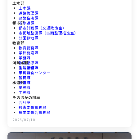
土木部
土木課
道路管理課
建築住宅課
都市部
下水道課
都市計画課（交通政策室）
市街地整備課（区画整理推進室）
公園緑地課
教育部
教育総務課
学校施設課
学務課
消防本部
教育指導課
生涯学習課
消防総務課
学校給食センター
予防課
公民館
警防課
水道部
図書館
救急課
業務課
工務課
そのほかの部局
会計室
監査委員事務局
農業委員会事務局
議会事務局
2026/07/10
選挙管理委員会事務局