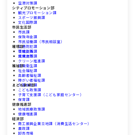
空港対策課
シティプロモーション部
観光プロモーション課
スポーツ振興課
文化国際課
市民生活部
市民課
保険年金課
市民協働課（市民相談室）
環境部
交通防犯課
下総支所
環境計画課
大栄支所
環境対策課
クリーン推進課
福祉部
環境衛生課
社会福祉課
高齢者福祉課
障がい者福祉課
こども未来部
介護保険課
こども政策課
子育て支援課（こども家庭センター）
保育課
健康推進部
地域医療政策課
健康増進課
経済部
商工振興企業立地課（消費生活センター）
農政課
卸売市場