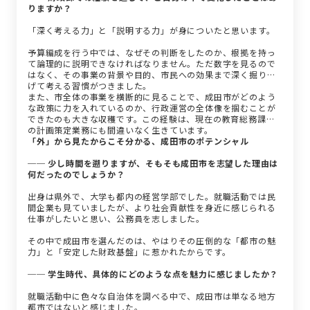
りますか？
「深く考える力」と「説明する力」が身についたと思います。
予算編成を行う中では、なぜその判断をしたのか、根拠を持っ
て論理的に説明できなければなりません。ただ数字を見るので
はなく、その事業の背景や目的、市民への効果まで深く掘り下
げて考える習慣がつきました。
また、市全体の事業を横断的に見ることで、成田市がどのよう
な政策に力を入れているのか、行政運営の全体像を掴むことが
できたのも大きな収穫です。この経験は、現在の教育総務課で
の計画策定業務にも間違いなく生きています。
「外」から見たからこそ分かる、成田市のポテンシャル
── 少し時間を遡りますが、そもそも成田市を志望した理由は
何だったのでしょうか？
出身は県外で、大学も都内の経営学部でした。就職活動では民
間企業も見ていましたが、より社会貢献性を身近に感じられる
仕事がしたいと思い、公務員を志しました。
その中で成田市を選んだのは、やはりその圧倒的な「都市の魅
力」と「安定した財政基盤」に惹かれたからです。
── 学生時代、具体的にどのような点を魅力に感じましたか？
就職活動中に色々な自治体を調べる中で、成田市は単なる地方
都市ではないと感じました。