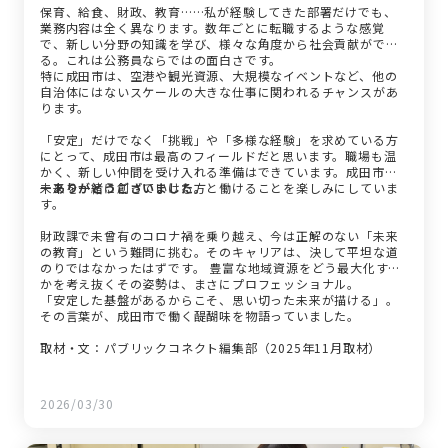
保育、給食、財政、教育……私が経験してきた部署だけでも、
業務内容は全く異なります。数年ごとに転職するような感覚
で、新しい分野の知識を学び、様々な角度から社会貢献ができ
る。これは公務員ならではの面白さです。
特に成田市は、空港や観光資源、大規模なイベントなど、他の
自治体にはないスケールの大きな仕事に関われるチャンスがあ
ります。
「安定」だけでなく「挑戦」や「多様な経験」を求めている方
にとって、成田市は最高のフィールドだと思います。職場も温
かく、新しい仲間を受け入れる準備はできています。成田市の
未来を一緒に創っていける方と働けることを楽しみにしていま
ーありがとうございました。
す。
財政課で未曾有のコロナ禍を乗り越え、今は正解のない「未来
の教育」という難問に挑む。そのキャリアは、決して平坦な道
のりではなかったはずです。 豊富な地域資源をどう最大化する
かを考え抜くその姿勢は、まさにプロフェッショナル。
「安定した基盤があるからこそ、思い切った未来が描ける」。
その言葉が、成田市で働く醍醐味を物語っていました。
取材・文：パブリックコネクト編集部（2025年11月取材）
2026/03/30