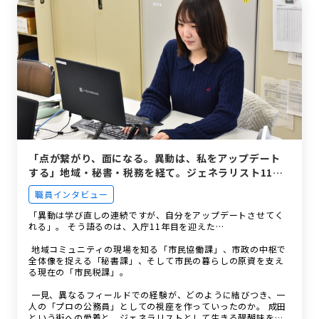
「点が繋がり、面になる。異動は、私をアップデート
する」地域・秘書・税務を経て。ジェネラリスト11年
目の等身大。
職員インタビュー
「異動は学び直しの連続ですが、自分をアップデートさせてく
れる」。 そう語るのは、入庁11年目を迎えた…
地域コミュニティの現場を知る「市民協働課」、市政の中枢で
全体像を捉える「秘書課」、そして市民の暮らしの原資を支え
る現在の「市民税課」。
一見、異なるフィールドでの経験が、どのように結びつき、一
人の「プロの公務員」としての視座を作っていったのか。 成田
という街への愛着と、ジェネラリストとして生きる醍醐味を紐