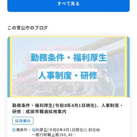
すべて見る
この官公庁のブログ
勤務条件・福利厚生(令和8年4月1日現在)、人事制度・
研修｜成田市職員採用案内
採用案内
勤
務条件・
福
利厚生(令和8年4月1日現在)1 初任給
職種
試験区分
初任給
備考
一般行政職上級268,48…