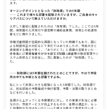
ます。
ターニングポイントとなった「財政課」での5年間
── これまで様々な部署を経験されていますが、ご自身のキャ
リアパスについて教えていただけますか。
入庁して最初に配属されたのは「保育課」でした。ここでは5年
間、保育園の入所受付や運営費の補助金業務、保育士の処遇改
善などに携わりました。
待機児童問題が全国的な課題となっていた時期でもあり、国に
よる制度改正の対応などで多忙ではありましたが、市民の方と
直接接する機会が多く、「ありがとう」と感謝の言葉をいただ
けることに大きなやりがいを感じていました。
その後、「学校給食センター」で1年間、給食費の徴収管理やシ
ステム改修などを担当し、次に異動したのが「財政課」でし
た。
── 財政課には5年間在籍されたとのことですが、やはり市役
所の中でも中枢となる部署ですよね。
私にとって非常に大きな経験となった5年間でした。財政課で
は、担当部局の予算編成や執行管理、予算・決算の取りまとめ
などを行いました。
各課から上がってくる予算要求に対し、その事業が本当に必要
なのか、市民サービスが向上するものか、金額は適正か、もっ
と効果的な方法はないかといった様々な視点で査定を行いま