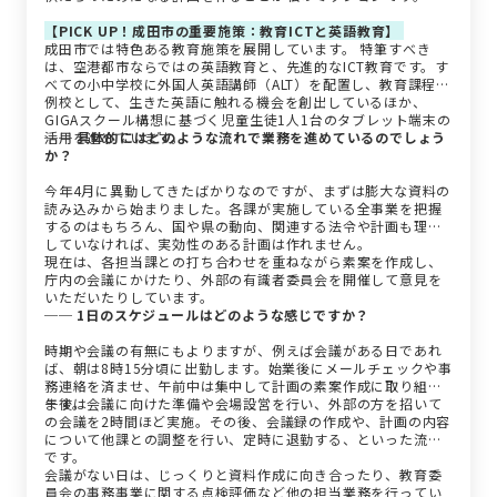
【PICK UP！成田市の重要施策：教育ICTと英語教育】
成田市では特色ある教育施策を展開しています。 特筆すべき
は、空港都市ならではの英語教育と、先進的なICT教育です。す
べての小中学校に外国人英語講師（ALT）を配置し、教育課程特
例校として、生きた英語に触れる機会を創出しているほか、
GIGAスクール構想に基づく児童生徒1人1台のタブレット端末の
活用を進めています。
── 具体的にはどのような流れで業務を進めているのでしょう
か？
今年4月に異動してきたばかりなのですが、まずは膨大な資料の
読み込みから始まりました。各課が実施している全事業を把握
するのはもちろん、国や県の動向、関連する法令や計画も理解
していなければ、実効性のある計画は作れません。
現在は、各担当課との打ち合わせを重ねながら素案を作成し、
庁内の会議にかけたり、外部の有識者委員会を開催して意見を
いただいたりしています。
── 1日のスケジュールはどのような感じですか？
時期や会議の有無にもよりますが、例えば会議がある日であれ
ば、朝は8時15分頃に出勤します。始業後にメールチェックや事
務連絡を済ませ、午前中は集中して計画の素案作成に取り組み
ます。
午後は会議に向けた準備や会場設営を行い、外部の方を招いて
の会議を2時間ほど実施。その後、会議録の作成や、計画の内容
について他課との調整を行い、定時に退勤する、といった流れ
です。
会議がない日は、じっくりと資料作成に向き合ったり、教育委
員会の事務事業に関する点検評価など他の担当業務を行ってい