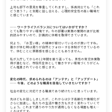
上司も部下の意見を尊重してくれますし、係員同士でも「これ
どう思う？」と気軽に話し合える、心理的安全性の高い職場だ
と感じています。
── ワークライフバランスについてはいかがですか？
とても取りやすい環境です。今の部署は業務の繁閑の波が比較
的読みやすいので、計画的に休暇を取得できています。
何より、「お互い様」の精神が根付いているのが良いですね。
誰かが休む時は周りが自然とフォローする体制ができているの
で、休むことに罪悪感を感じることもありません。
私が入庁してからの12年間を振り返っても、男性の育児休業取
得が進むなど、市役所全体として働きやすい環境づくりがどん
どん推進されていると感じます。
変化の時代、求められるのは「アンテナ」と「アップデート」
── 今後、どのような職員を目指していきたいですか？
社会の変化に対応できる職員であり続けたいと思っています。
先ほどもお話ししましたが、これからは少子高齢化や情報化が
さらに加速し、私たちの生活や働き方も大きく変わっていくで
しょう。これまで通りのやり方が通用しなくなる場面も増えて
くるはずです。