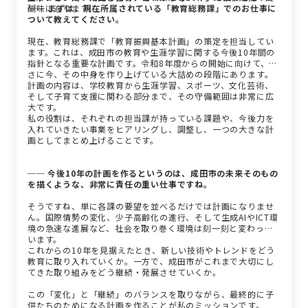
醐味に迫ります。
── まずは、現在所属されている「教育総務課」でのお仕事に
ついて教えてください。
現在、教育総務課で「教育振興基本計画」の策定を担当してい
ます。これは、成田市の教育や生涯学習に関する今後10年間の
指針となる重要な計画です。令和8年度からの開始に向けて、ま
さに今、その中身を作り上げている大詰めの段階にあります。
計画の内容は、学校教育から生涯学習、スポーツ、文化芸術、
そして子育て支援に関わる部分まで、その守備範囲は非常に広
大です。
私の役割は、それぞれの担当課が持っている課題や、今後力を
入れていきたい事業をヒアリングし、調整し、一つの大きな計
画としてまとめ上げることです。
── 今後10年の計画を作るというのは、成田市の未来そのもの
を描くような、非常に責任の重い仕事ですね。
そうですね、単に各課の要望を並べるだけでは計画になりませ
ん。国際情勢の変化、少子高齢化の進行、そして生成AIやICT環
境の急速な進展など、社会を取り巻く環境は刻一刻と変わって
います。
これからの10年を見据えたとき、新しい技術やトレンドをどう
教育に取り入れていくか。一方で、成田市がこれまで大切にし
てきた取り組みをどう継続・発展させていくか。
この「変化」と「継続」のバランスを取りながら、最終的に子
供たちのためになる計画を作ることが私のミッションです。