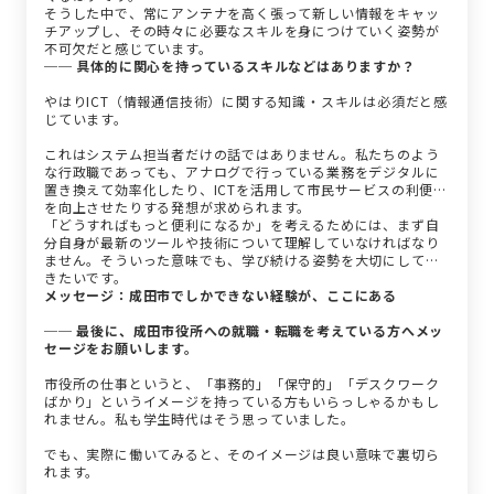
そうした中で、常にアンテナを高く張って新しい情報をキャッ
チアップし、その時々に必要なスキルを身につけていく姿勢が
不可欠だと感じています。
── 具体的に関心を持っているスキルなどはありますか？
やはりICT（情報通信技術）に関する知識・スキルは必須だと感
じています。
これはシステム担当者だけの話ではありません。私たちのよう
な行政職であっても、アナログで行っている業務をデジタルに
置き換えて効率化したり、ICTを活用して市民サービスの利便性
を向上させたりする発想が求められます。
「どうすればもっと便利になるか」を考えるためには、まず自
分自身が最新のツールや技術について理解していなければなり
ません。そういった意味でも、学び続ける姿勢を大切にしてい
きたいです。
メッセージ：成田市でしかできない経験が、ここにある
── 最後に、成田市役所への就職・転職を考えている方へメッ
セージをお願いします。
市役所の仕事というと、「事務的」「保守的」「デスクワーク
ばかり」というイメージを持っている方もいらっしゃるかもし
れません。私も学生時代はそう思っていました。
でも、実際に働いてみると、そのイメージは良い意味で裏切ら
れます。