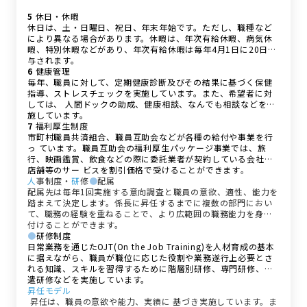
5
休日・休暇
休日は、土・日曜日、祝日、年末年始です。ただし、職種など
により異なる場合があります。休暇は、年次有給休暇、病気休
暇、特別休暇などがあり、年次有給休暇は毎年4月1日に20日付
与されます。
6
健康管理
毎年、職員に対して、定期健康診断及びその結果に基づく保健
指導、ストレスチェックを実施しています。また、希望者に対
しては、 人間ドックの助成、健康相談、なんでも相談などを実
施しています。
7
福利厚生制度
市町村職員共済組合、職員互助会などが各種の給付や事業を行
っ ています。職員互助会の福利厚生パッケージ事業では、旅
行、映画鑑賞、飲食などの際に委託業者が契約している会社や
店舗等のサー ビスを割引価格で受けることができます
。
人
事制度・
研
修
●
配属
配属先は毎年1回実施する意向調査と職員の意欲、適性、能力を
踏まえて決定します。係長に昇任するまでに複数の部門におい
て、職務の経験を重ねることで、より広範囲の職務能力を身に
付けることができます。
●
研修制度
日常業務を通じたOJT(On the Job Training)を人材育成の基本
に据えながら、職員が職位に応じた役割や業務遂行上必要とさ
れる知識、スキルを習得するために階層別研修、専門研修、派
遣研修などを実施しています。
昇任モデル
昇任は、職員の意欲や能力、実績に 基づき実施しています。ま