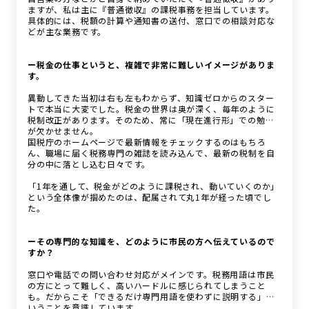
ますが、私は主に『普通徴収』の課税事務を担当しています。
具体的には、税額の計算や通知書の送付、窓口での相談対応な
どが主な業務です。
ー税金の仕事というと、複雑で非常に難しいイメージがありま
す。
異動してきた当初は右も左もわからず、知識ゼロからのスター
トで本当に大変でした。税金の世界は奥が深く、毎年のように
税制改正があります。そのため、常に「現在進行形」での勉強
が欠かせません。
国税庁のホームページで最新情報をチェックするのはもちろ
ん、職場に届く税務専門の雑誌を読み込んで、最新の税制を自
分の中に落とし込む日々です。
「1年を通して、税金がどのように課税され、動いていくのか」
という全体像が掴めたのは、配属されて丸1年が経った頃でし
た。
ーその専門的な知識を、どのように市民の方へ伝えているので
すか？
窓口や電話での問い合わせ対応がメインです。税務用語は市民
の方にとって難しく、高いハードルに感じられてしまうこと
も。だからこそ「できるだけ専門用語を使わずに説明する」と
いうことを意識しています。