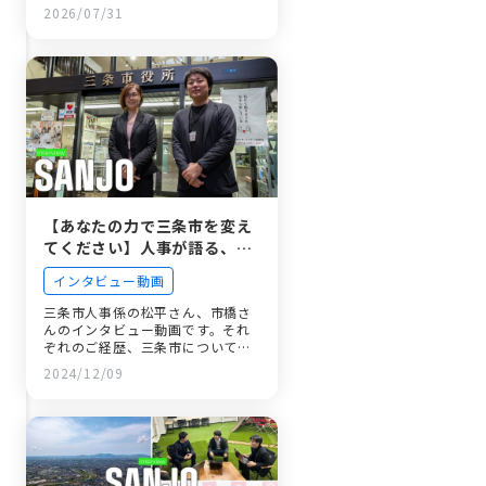
の志望動機と現在の姿
2026/07/31
大規模複合施設を手掛けて感じ
た、市民に愛される建物の本当
の価値
デスクワークが8割？ビジネス
カジュアルで働く、建築技術職
の日常とは
まるで家族のような温かさ。手
厚いサポート体制と未来の仲間
へのメッセージ
【あなたの力で三条市を変え
てください】人事が語る、三
条市の未来とこれから求めら
インタビュー動画
れる人物像
三条市人事係の松平さん、市橋さ
んのインタビュー動画です。それ
ぞれのご経歴、三条市について、
採用選考に…
2024/12/09