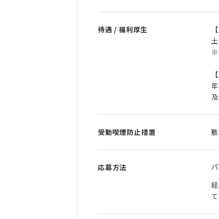
待遇 / 福利厚生
【
土
※
【
年
及
受動喫煙防止措置
敷
パ
応募方法
経
て