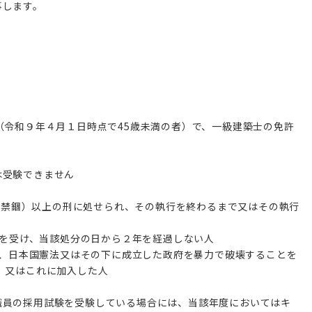
事します。
（令和９年４月１日時点で45歳未満の者）で、一級建築士の免許
は受験できません
以前は禁錮）以上の刑に処せられ、その執行を終わるまで又はその執行
処分を受け、当該処分の日から２年を経過しない人
いて、日本国憲法又はその下に成立した政府を暴力で破壊することを
、又はこれに加入した人
職員の採用試験を受験している場合には、当該年度においてはキ