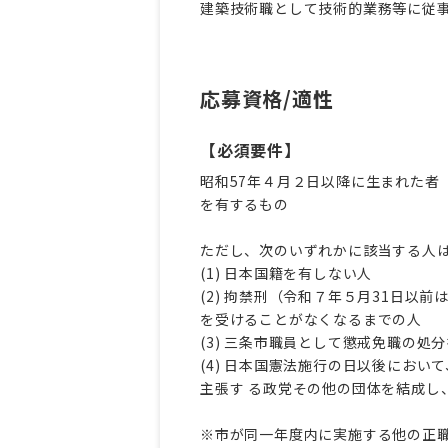
建築技術職として技術的業務等に従
応募資格/適性
【必須要件】
昭和57年４月２日以降に生まれた者
を有するもの
ただし、次のいずれかに該当する人
(1) 日本国籍を有しない人
(2) 拘禁刑（令和７年５月31日
を受けることがなくなるまでの人
(3) 三条市職員として懲戒免職の
(4) 日本国憲法施行の日以後にお
主張す る政党その他の団体を結成し
※市が同一年度内に実施する他の正