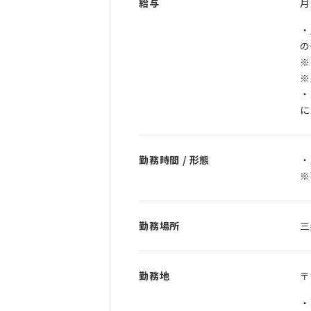
給与
・
の
※
※
・
に
勤務時間 / 形態
・
※
勤務場所
三
勤務地
〒
・