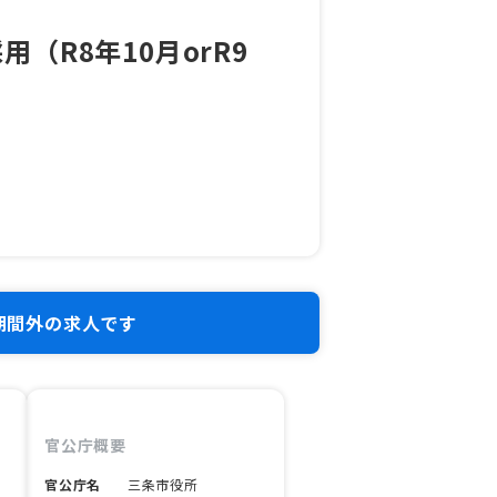
R8年10月orR9
期間外の求人です
官公庁概要
官公庁名
三条市役所