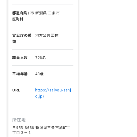
都道府県 / 市
新潟県 三条市
区町村
官公庁の種
地方公共団体
類
職員人数
726名
平均年齢
43歳
URL
https://saiyou-sanj
o.jp/
所在地
〒955-8686 新潟県三条市旭町二
丁目３－１