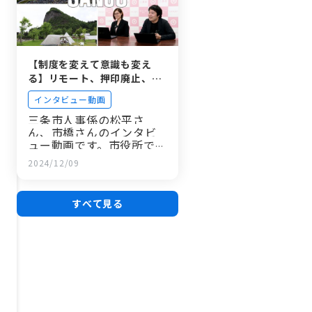
【制度を変えて意識も変え
る】リモート、押印廃止、服
装自由…先進的な働き方を実
インタビュー動画
現する三条市役所の取り組み
三条市人事係の松平さ
を聞く
ん、市橋さんのインタビ
ュー動画です。市役所での
デジタル化の取り組み、
2024/12/09
働き方やリモ…
すべて見る