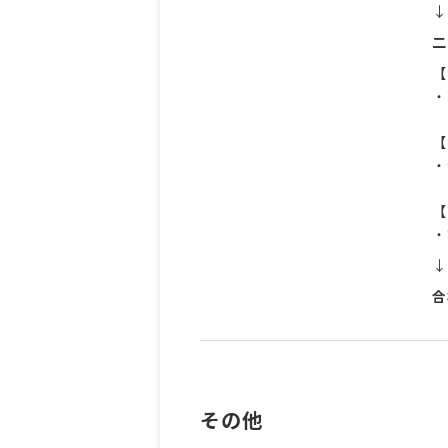
↓
二
【
・
【
・
【
・
↓
合
その他