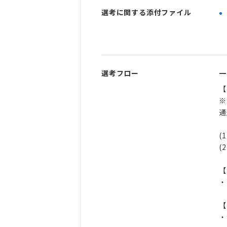
選考に関する添付ファイル
選考フロー
一
【
※
通
(
(
【
・
【
・