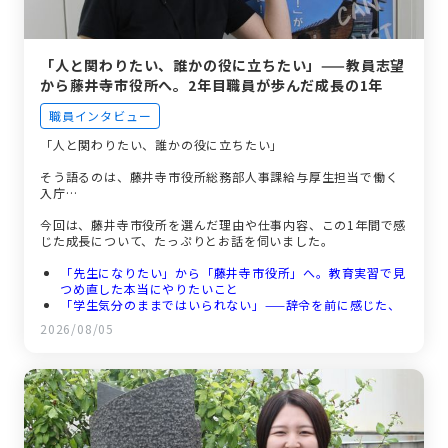
「人と関わりたい、誰かの役に立ちたい」——教員志望
から藤井寺市役所へ。2年目職員が歩んだ成長の1年
職員インタビュー
「人と関わりたい、誰かの役に立ちたい」
そう語るのは、藤井寺市役所総務部人事課給与厚生担当で働く
入庁…
今回は、藤井寺市役所を選んだ理由や仕事内容、この1年間で感
じた成長について、たっぷりとお話を伺いました。
「先生になりたい」から「藤井寺市役所」へ。教育実習で見
つめ直した本当にやりたいこと
「学生気分のままではいられない」——辞令を前に感じた、
社会人1年目のリアルな不安
2026/08/05
給与厚生担当のリアルな仕事内容。制度を一から作り上げる
達成感
「市役所いいなあ」と思った瞬間。優しい先輩と、自分らし
く働ける職場