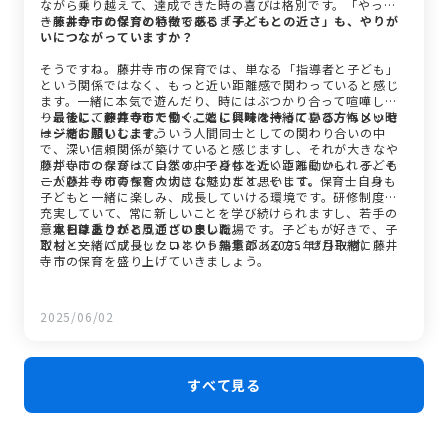
ながら乗り越えて、達成できた時の喜びは格別です。「やって
きてよかったな」と心から感じます。
―藤井寺市の保育の特徴である「子どもとの近さ」も、やりが
いにつながっていますか？
そうですね。藤井寺市の保育では、単なる「指導者と子ども」
という関係ではなく、もっと近い距離感で関わっていると感じ
ます。一緒に本気で遊んだり、時にはぶつかり合って喧嘩した
り、そして仲直りしたり…。嬉しい時は一緒に喜び、悔しい時
―最後に、藤井寺市で働くことに興味を持っている方へメッセ
は一緒に悲しむ。そういう人間同士としての関わり合いの中
ージをお願いします。
で、深い信頼関係が築けていると感じますし、それが大きなや
りがいにつながっています。子どもと近い距離にいられる、そ
藤井寺市の保育は、自然の中で身体をたくさん動かし、子ども
こが藤井寺市の保育の大きな魅力だと思います。
一人ひとりの育ちを大切にしています。そして、保育士自身も
子どもと一緒に楽しみ、成長していける環境です。研修制度も
充実していて、常に新しいことを学び続けられますし、若手の
意見も尊重される風通しの良い職場です。子どもが好きで、子
―本日はありがとうございました。
どもと一緒に成長したいという熱意のある方、ぜひ一緒に藤井
取材・文：パブリックコネクト編集部（2025年3月取材）
寺市の保育を盛り上げていきましょう。
2025/06/02
すべて見る