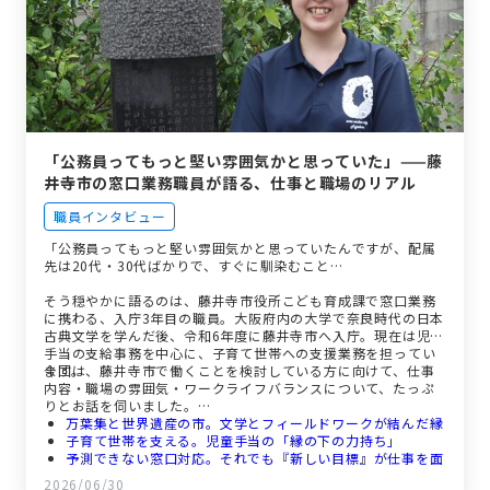
「公務員ってもっと堅い雰囲気かと思っていた」——藤
井寺市の窓口業務職員が語る、仕事と職場のリアル
職員インタビュー
「公務員ってもっと堅い雰囲気かと思っていたんですが、配属
先は20代・30代ばかりで、すぐに馴染むこと…
そう穏やかに語るのは、藤井寺市役所こども育成課で窓口業務
に携わる、入庁3年目の職員。大阪府内の大学で奈良時代の日本
古典文学を学んだ後、令和6年度に藤井寺市へ入庁。現在は児童
手当の支給事務を中心に、子育て世帯への支援業務を担ってい
ます。
今回は、藤井寺市で働くことを検討している方に向けて、仕事
内容・職場の雰囲気・ワークライフバランスについて、たっぷ
りとお話を伺いました。
万葉集と世界遺産の市。文学とフィールドワークが結んだ縁
子育て世帯を支える。児童手当の「縁の下の力持ち」
予測できない窓口対応。それでも『新しい目標』が仕事を面
白くする
2026/06/30