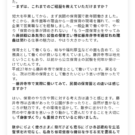
た。
―まずは、これまでのご経歴を教えていただけますか？
短大を卒業してから、まず民間の保育園で数年間働きました。
そこから、条件面等の理由から一度保育の現場を離れて、一般
企業で営業職などを経験しました。一般企業で働く中で、やは
り「保育の仕事が諦めきれない」「もう一度保育士をやってみ
たい」という気持ちが強くなっていきました。子どもたちの成
―再挑戦にあたり、公立の保育士、特に藤井寺市を選ばれた理
長に関わる仕事の魅力は、やはり大きかったです。
由は？
保育士として働くなら、給与や福利厚生などの面も含めて、公
務員として働くのが良いなと考えていました。藤井寺市は地元
ということもあり、以前から公立保育士の試験を何年か受け続
けていたんです。
平成27年から藤井寺市で保育士として働いています。戻るな
ら、次は行政の保育士として働きたいという思いが強かったで
す。
―藤井寺市で実際に働いてみて、民間の保育園との違いは感じ
ますか？
はい、保育のやり方や質に対する考え方は違うと感じます。藤
井寺市は古墳があったり公園が多かったりと、自然が豊かなと
ころが魅力です。その環境を活かして、散歩に出かけたり、自
然の中で身体を思いっきり動かして遊んだりすることを大切に
しています。
―「身体づくり」も重視されていると伺いました。
散歩にもよく行きます。ただ子どもたちに「さあ、遊んで」と
はい、「よく食べ、よく寝て、よく遊ぶ」という基本的な生活
促すだけでなく、私たち保育士も一緒になって本気で遊ぶんで
習慣を大切にし、心身ともに健康な身体を作ることを重視して