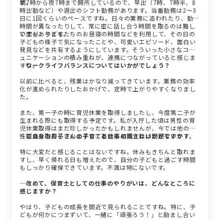
す。
朝7時から夜7時まで開所しているので、早出（7時、7時半、8
時出勤など）や遅出のシフト勤務があります。当番勤務は2～3
日に1回くらいのペースですね。日々の業務に追われたり、勤務
時間が異なったりして、常に密に話し合う時間を取るのは難し
い面もあります。
ですが、子どもたちのお昼寝の時間などを利用して、その日の
子どもの様子で気になったことや、可愛いエピソード、面白い
発見などを共有するようにしています。そういった小さなコミ
ュニケーションの積み重ねが、連携につながっていると感じま
すね。
―ワークライフバランスについてはいかがでしょう？
以前に比べると、残業はかなり減ってきています。業務の効率
化が進められたりしたおかげで、定時で上がりやすくなりまし
た。
また、第一子の時に育児休業を取得しましたし、今度第二子が
生まれる際にも取得する予定です。私が入庁した頃は男性の育
児休業取得はまだ珍しかったかもしれませんが、今では他の男
性職員も取得していますし、事前に相談すれば問題ないです。
―ご自身のお子さんの子育てと仕事の両立はいかがですか？
特に大変だと感じることはないですね。休みもきちんと取れま
すし、早く帰れる日も増えたので、自分の子どもと過ごす時間
もしっかり確保できています。不満は特にないです。
―改めて、保育士としての仕事のやりがいは、どんなところに
感じますか？
やはり、子どもの成長を間近で見られることですね。特に、子
どもが何かにつまずいて、一緒に「頑張ろう！」と励まし合い