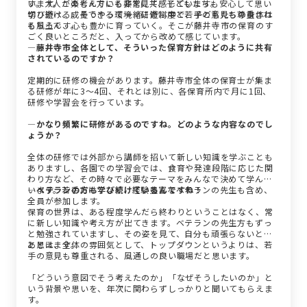
す。大人が楽しんでいる姿を見て、子どもたちも安心して思い
います。この考え方にも非常に共感しています。
切り遊べる。そうやって一緒に遊ぶ中で、子どもたちの身体は
学び続け、成長できる環境：研修制度と若手の意見も尊重され
もちろん、心も豊かに育っていく。そこが藤井寺市の保育のす
る風土です。
ごく良いところだと、入ってから改めて感じています。
―藤井寺市全体として、そういった保育方針はどのように共有
されているのですか？
定期的に研修の機会があります。藤井寺市全体の保育士が集ま
る研修が年に3～4回、それとは別に、各保育所内で月に1回、
研修や学習会を行っています。
―かなり頻繁に研修があるのですね。どのような内容なのでし
ょうか？
全体の研修では外部から講師を招いて新しい知識を学ぶことも
ありますし、各園での学習会では、食育や発達段階に応じた関
わり方など、その時々で必要なテーマをみんなで決めて学んで
います。若手だけでなく、経験豊富なベテランの先生も含め、
―ベテランの方も学び続けているんですね！
全員が参加します。
保育の世界は、ある程度学んだら終わりということはなく、常
に新しい知識や考え方が出てきます。ベテランの先生方もずっ
と勉強されていますし、その姿を見て、自分も頑張らないとな
と思えます。
あとは、全体の雰囲気として、トップダウンというよりは、若
手の意見も尊重される、風通しの良い職場だと思います。
「どういう意図でそう考えたのか」「なぜそうしたいのか」と
いう背景や思いを、年次に関わらずしっかりと聞いてもらえま
す。