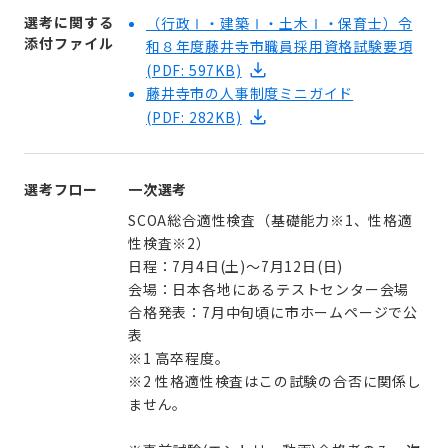
選考に関する
（行政Ⅰ・建築Ⅰ・土木Ⅰ・保育士）令
添付ファイル
和８年度藤井寺市職員採用資格試験要項
(PDF: 597KB)
藤井寺市の人事制度ミニガイド
(PDF: 282KB)
選考フロー
一次選考
SCOA総合適性検査（基礎能力※1、性格適
性検査※2）
日程：7月4日(土)～7月12日(日)
会場：日本各地にあるテストセンター会場
合格発表：7月中旬頃に市ホームページで公
表
※1 高卒程度。
※2 性格適性検査はこの試験の合否に関係し
ません。