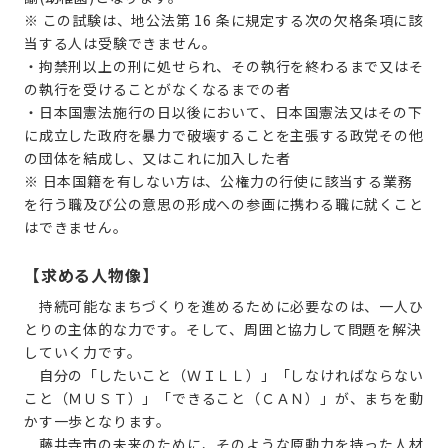
※ この試験は、地公法第 16 条に規定する次の欠格条項に該
当する人は受験できません。
・拘禁刑以上の刑に処せられ、その執行を終わるまで又はそ
の執行を受けることがなくなるまでの者
・日本国憲法施行の日以後において、日本国憲法又はその下
に成立した政府を暴力で破壊することを主張する政党その他
の団体を結成し、又はこれに加入した者
※ 日本国籍を有しない方は、公権力の行使に該当する業務
を行う職及び公の意思の形成への参画に携わる職に就くこと
はできません。
【求める人物像】
持続可能なまちづくりを進めるために必要なのは、一人ひ
とりの主体的な力です。そして、周囲と協力して問題を解決
していく力です。
自分の「したいこと（ＷＩＬＬ）」「しなければならない
こと（ＭＵＳＴ）」「できること（ＣＡＮ）」が、まちを動
かす一歩となります。
藤井寺市の未来のために、そのような原動力を持った人材