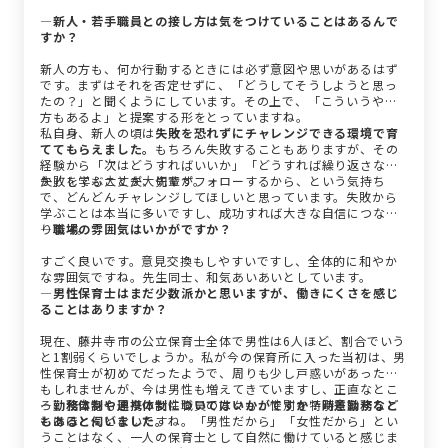
―新人・若手職員との接し方は気をつけていることはあるんで
すか？
新人の方も、何か行動するときには必ず意図や思いがあるはず
です。まずはそれを否定せずに、「どうしてそうしようと思っ
たの？」と聞くようにしています。その上で、「こういうやり
方もあるよ」と提案する形をとっていますね。
私自身、新人の頃は
失敗を恐れずにチャレンジできる環境で育
ててもらえました。
もちろん失敗することもありますが、その
経験から「次はどうすればいいか」「どうすれば繰り返さない
か」を学ぶことが大切です。
失敗しても大丈夫、先輩がフォローするから、という気持ち
で、どんどんチャレンジしてほしいと思っています。失敗から
学ぶことは本当に多いですし、成功すれば大きな自信につなが
ります。
―職場の雰囲気はいかがですか？
すごく良いです。意見交換もしやすいですし、全体的に和やか
な雰囲気ですね。先生同士、和気あいあいとしています。
―男性保育士はまだ少数派かと思いますが、働きにくさを感じ
ることはありますか？
現在、藤井寺市の公立保育士全体で男性は6人ほど、割合でいう
と1割弱くらいでしょうか。私が今の保育所に入った当初は、男
性保育士が初めてだったようで、周りも少し戸惑いがあったか
もしれませんが、今は男性も増えてきていますし、正直なとこ
ろ、私自身も周りの女性職員の方々も、性別を特別意識するこ
―勤務体制や連携体制についてはいかがですか？時差勤務など
とはほとんどないですね。「男性だから」「女性だから」とい
もあると伺いました。
うことはなく、一人の保育士として自然に働けていると感じま