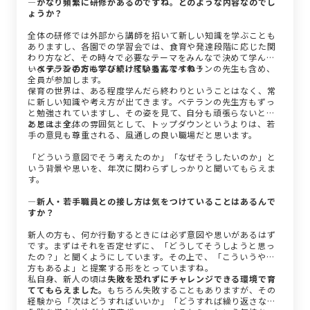
―かなり頻繁に研修があるのですね。どのような内容なのでし
ょうか？
全体の研修では外部から講師を招いて新しい知識を学ぶことも
ありますし、各園での学習会では、食育や発達段階に応じた関
わり方など、その時々で必要なテーマをみんなで決めて学んで
います。若手だけでなく、経験豊富なベテランの先生も含め、
―ベテランの方も学び続けているんですね！
全員が参加します。
保育の世界は、ある程度学んだら終わりということはなく、常
に新しい知識や考え方が出てきます。ベテランの先生方もずっ
と勉強されていますし、その姿を見て、自分も頑張らないとな
と思えます。
あとは、全体の雰囲気として、トップダウンというよりは、若
手の意見も尊重される、風通しの良い職場だと思います。
「どういう意図でそう考えたのか」「なぜそうしたいのか」と
いう背景や思いを、年次に関わらずしっかりと聞いてもらえま
す。
―新人・若手職員との接し方は気をつけていることはあるんで
すか？
新人の方も、何か行動するときには必ず意図や思いがあるはず
です。まずはそれを否定せずに、「どうしてそうしようと思っ
たの？」と聞くようにしています。その上で、「こういうやり
方もあるよ」と提案する形をとっていますね。
私自身、新人の頃は
失敗を恐れずにチャレンジできる環境で育
ててもらえました。
もちろん失敗することもありますが、その
経験から「次はどうすればいいか」「どうすれば繰り返さない