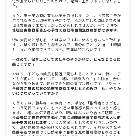
化が進められたりしたおかげで、定時で上がりやすくなりまし
た。
また、第一子の時に育児休業を取得しましたし、今度第二子が
生まれる際にも取得する予定です。私が入庁した頃は男性の育
児休業取得はまだ珍しかったかもしれませんが、今では他の男
性職員も取得していますし、事前に相談すれば問題ないです。
―ご自身のお子さんの子育てと仕事の両立はいかがですか？
特に大変だと感じることはないですね。休みもきちんと取れま
すし、早く帰れる日も増えたので、自分の子どもと過ごす時間
もしっかり確保できています。不満は特にないです。
―改めて、保育士としての仕事のやりがいは、どんなところに
感じますか？
やはり、子どもの成長を間近で見られることですね。特に、子
どもが何かにつまずいて、一緒に「頑張ろう！」と励まし合い
ながら乗り越えて、達成できた時の喜びは格別です。「やって
きてよかったな」と心から感じます。
―藤井寺市の保育の特徴である「子どもとの近さ」も、やりが
いにつながっていますか？
そうですね。藤井寺市の保育では、単なる「指導者と子ども」
という関係ではなく、もっと近い距離感で関わっていると感じ
ます。一緒に本気で遊んだり、時にはぶつかり合って喧嘩した
り、そして仲直りしたり…。嬉しい時は一緒に喜び、悔しい時
―最後に、藤井寺市で働くことに興味を持っている方へメッセ
は一緒に悲しむ。そういう人間同士としての関わり合いの中
ージをお願いします。
で、深い信頼関係が築けていると感じますし、それが大きなや
りがいにつながっています。子どもと近い距離にいられる、そ
藤井寺市の保育は、自然の中で身体をたくさん動かし、子ども