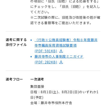
の項目に「旧氏（旧姓）による応募をする」
にチェックをし、「旧氏（旧姓）」を記入し
てください。
※二次試験の際に、旧姓及び改姓後の姓が確
認できる書類等をご提出いただきます。
選考に関する
（行政Ⅱ公務員経験者）令和８年度藤井
添付ファイル
寺市職員採用資格試験要項
(PDF: 591KB)
藤井寺市の人事制度ミニガイド
(PDF: 282KB)
選考フロー
一次選考
集団面接
日程：8月1日(土)、8月2日(日)のいずれか1
日(予定)
会場：藤井寺市役所本庁舎