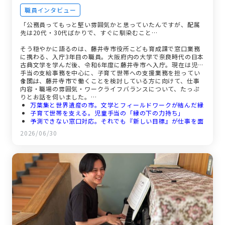
職員インタビュー
「公務員ってもっと堅い雰囲気かと思っていたんですが、配属
先は20代・30代ばかりで、すぐに馴染むこと…
そう穏やかに語るのは、藤井寺市役所こども育成課で窓口業務
に携わる、入庁3年目の職員。大阪府内の大学で奈良時代の日本
古典文学を学んだ後、令和6年度に藤井寺市へ入庁。現在は児童
手当の支給事務を中心に、子育て世帯への支援業務を担ってい
ます。
今回は、藤井寺市で働くことを検討している方に向けて、仕事
内容・職場の雰囲気・ワークライフバランスについて、たっぷ
りとお話を伺いました。
万葉集と世界遺産の市。文学とフィールドワークが結んだ縁
子育て世帯を支える。児童手当の「縁の下の力持ち」
予測できない窓口対応。それでも『新しい目標』が仕事を面
白くする
2026/06/30
20代・30代だけの課。若手が集まる職場のリアル
小さなまちだから、一人ひとりと向き合える。藤井寺市を目
指す方へ