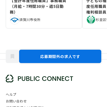
【会計年度任用職員】事務職員
子どもの権
（月給・7時間30分・週5日勤
度任用職員
務）
権利相談員
（2026年
須賀川市役所
杉並区
応募期間外の求人です
ヘルプ
お問い合わせ