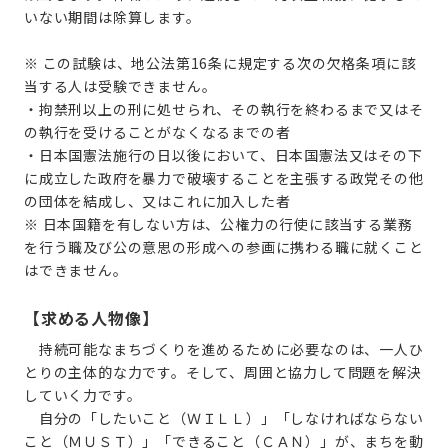
いない期間は除算します。
※ この試験は、地公法第16条に規定する次の欠格条項に該
当する人は受験できません。
・拘禁刑以上の刑に処せられ、その執行を終わるまで又はそ
の執行を受けることがなくなるまでの者
・日本国憲法施行の日以後において、日本国憲法又はその下
に成立した政府を暴力で破壊することを主張する政党その他
の団体を結成し、又はこれに加入した者
※ 日本国籍を有しない方は、公権力の行使に該当する業務
を行う職及び公の意思の形成への参画に携わる職に就くこと
はできません。
【求める人物像】
持続可能なまちづくりを進めるために必要なのは、一人ひ
とりの主体的な力です。そして、周囲と協力して問題を解決
していく力です。
自分の「したいこと（ＷＩＬＬ）」「しなければならない
こと（ＭＵＳＴ）」「できること（ＣＡＮ）」が、まちを動