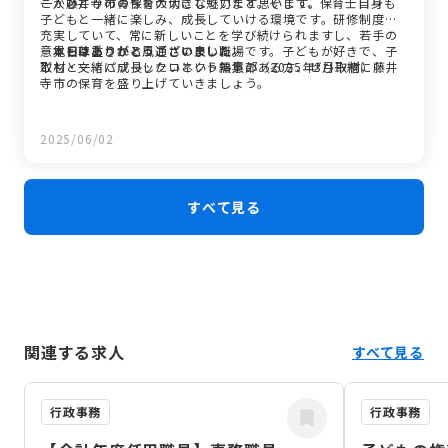
こが藤井寺市の保育の大きな魅力だと思います。
一人ひとりの育ちを大切にしています。そして、保育士自身も
子どもと一緒に楽しみ、成長していける環境です。研修制度も
充実していて、常に新しいことを学び続けられますし、若手の
意見も尊重される風通しの良い職場です。子どもが好きで、子
―本日はありがとうございました。
どもと一緒に成長したいという熱意のある方、ぜひ一緒に藤井
取材・文：パブリックコネクト編集部（2025年3月取材）
寺市の保育を盛り上げていきましょう。
2025/06/02
すべて見る
関連する求人
すべて見る
行政事務
行政事務