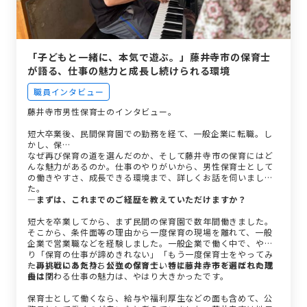
「子どもと一緒に、本気で遊ぶ。」藤井寺市の保育士
が語る、仕事の魅力と成長し続けられる環境
職員インタビュー
藤井寺市男性保育士のインタビュー。
短大卒業後、民間保育園での勤務を経て、一般企業に転職。し
かし、保…
なぜ再び保育の道を選んだのか、そして藤井寺市の保育にはど
んな魅力があるのか。仕事のやりがいから、男性保育士として
の働きやすさ、成長できる環境まで、詳しくお話を伺いまし
た。
―まずは、これまでのご経歴を教えていただけますか？
短大を卒業してから、まず民間の保育園で数年間働きました。
そこから、条件面等の理由から一度保育の現場を離れて、一般
企業で営業職などを経験しました。一般企業で働く中で、やは
り「保育の仕事が諦めきれない」「もう一度保育士をやってみ
たい」という気持ちが強くなっていきました。子どもたちの成
―再挑戦にあたり、公立の保育士、特に藤井寺市を選ばれた理
長に関わる仕事の魅力は、やはり大きかったです。
由は？
保育士として働くなら、給与や福利厚生などの面も含めて、公