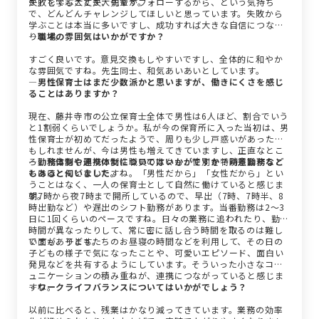
か」を学ぶことが大切です。
失敗しても大丈夫、先輩がフォローするから、という気持ち
で、どんどんチャレンジしてほしいと思っています。失敗から
学ぶことは本当に多いですし、成功すれば大きな自信につなが
ります。
―職場の雰囲気はいかがですか？
すごく良いです。意見交換もしやすいですし、全体的に和やか
な雰囲気ですね。先生同士、和気あいあいとしています。
―男性保育士はまだ少数派かと思いますが、働きにくさを感じ
ることはありますか？
現在、藤井寺市の公立保育士全体で男性は6人ほど、割合でいう
と1割弱くらいでしょうか。私が今の保育所に入った当初は、男
性保育士が初めてだったようで、周りも少し戸惑いがあったか
もしれませんが、今は男性も増えてきていますし、正直なとこ
ろ、私自身も周りの女性職員の方々も、性別を特別意識するこ
―勤務体制や連携体制についてはいかがですか？時差勤務など
とはほとんどないですね。「男性だから」「女性だから」とい
もあると伺いました。
うことはなく、一人の保育士として自然に働けていると感じま
す。
朝7時から夜7時まで開所しているので、早出（7時、7時半、8
時出勤など）や遅出のシフト勤務があります。当番勤務は2～3
日に1回くらいのペースですね。日々の業務に追われたり、勤務
時間が異なったりして、常に密に話し合う時間を取るのは難し
い面もあります。
ですが、子どもたちのお昼寝の時間などを利用して、その日の
子どもの様子で気になったことや、可愛いエピソード、面白い
発見などを共有するようにしています。そういった小さなコミ
ュニケーションの積み重ねが、連携につながっていると感じま
すね。
―ワークライフバランスについてはいかがでしょう？
以前に比べると、残業はかなり減ってきています。業務の効率