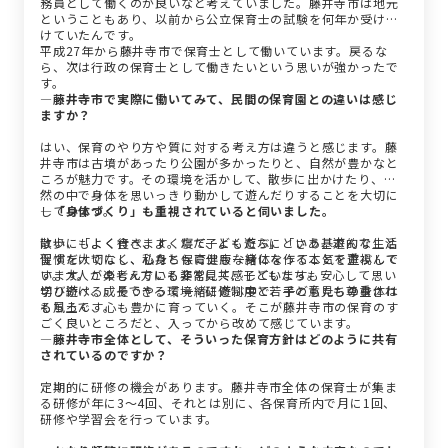
務員として働くのが良いなと考えていました。藤井寺市は地元
ということもあり、以前から公立保育士の試験を何年か受け続
けていたんです。
平成27年から藤井寺市で保育士として働いています。戻るな
ら、次は行政の保育士として働きたいという思いが強かったで
す。
―藤井寺市で実際に働いてみて、民間の保育園との違いは感じ
ますか？
はい、保育のやり方や質に対する考え方は違うと感じます。藤
井寺市は古墳があったり公園が多かったりと、自然が豊かなと
ころが魅力です。その環境を活かして、散歩に出かけたり、自
然の中で身体を思いっきり動かして遊んだりすることを大切に
しています。
―「身体づくり」も重視されていると伺いました。
散歩にもよく行きます。ただ子どもたちに「さあ、遊んで」と
はい、「よく食べ、よく寝て、よく遊ぶ」という基本的な生活
促すだけでなく、私たち保育士も一緒になって本気で遊ぶんで
習慣を大切にし、心身ともに健康な身体を作ることを重視して
す。大人が楽しんでいる姿を見て、子どもたちも安心して思い
います。この考え方にも非常に共感しています。
切り遊べる。そうやって一緒に遊ぶ中で、子どもたちの身体は
学び続け、成長できる環境：研修制度と若手の意見も尊重され
もちろん、心も豊かに育っていく。そこが藤井寺市の保育のす
る風土です。
ごく良いところだと、入ってから改めて感じています。
―藤井寺市全体として、そういった保育方針はどのように共有
されているのですか？
定期的に研修の機会があります。藤井寺市全体の保育士が集ま
る研修が年に3～4回、それとは別に、各保育所内で月に1回、
研修や学習会を行っています。