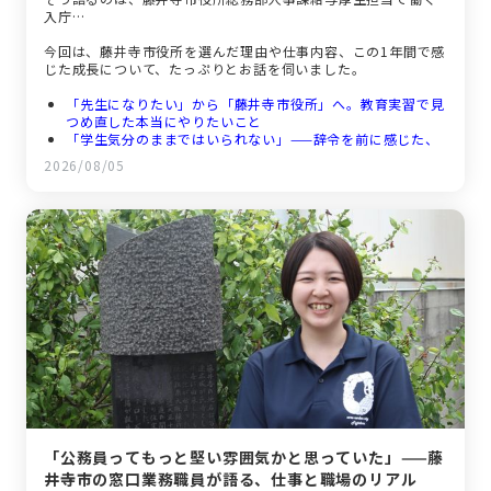
入庁…
今回は、藤井寺市役所を選んだ理由や仕事内容、この1年間で感
じた成長について、たっぷりとお話を伺いました。
「先生になりたい」から「藤井寺市役所」へ。教育実習で見
つめ直した本当にやりたいこと
「学生気分のままではいられない」——辞令を前に感じた、
社会人1年目のリアルな不安
2026/08/05
給与厚生担当のリアルな仕事内容。制度を一から作り上げる
達成感
「市役所いいなあ」と思った瞬間。優しい先輩と、自分らし
く働ける職場
「公務員ってもっと堅い雰囲気かと思っていた」——藤
井寺市の窓口業務職員が語る、仕事と職場のリアル