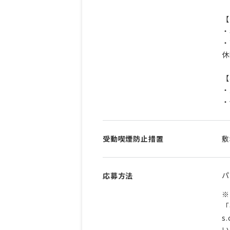
【
・
・
休
【
・
・
受動喫煙防止措置
敷
パ
応募方法
※
「
s
い