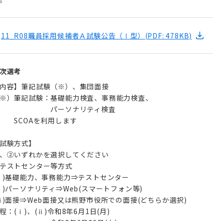
11_R08職員採用候補者Ａ試験公告（Ⅰ型）
(PDF: 478KB)
次選考
内容】筆記試験（※）、集団面接
※）筆記試験：基礎能力検査、事務能力検査、
パーソナリティ検査
SCOAを利用します
試験方式】
、②いずれかを選択してください
テストセンター等方式
ⅰ)基礎能力、事務能力⇒テストセンター
ⅱ)パーソナリティ⇒Web(スマートフォン等)
ⅲ)面接⇒Web面接又は熊野市役所での面接(どちらか選択)
程：(ⅰ)、(ⅱ)令和8年6月1日(月)