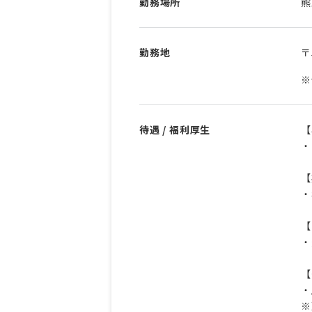
勤務場所
熊
勤務地
〒
※
待遇 / 福利厚生
【
・
【
・
【
・
【
・
※