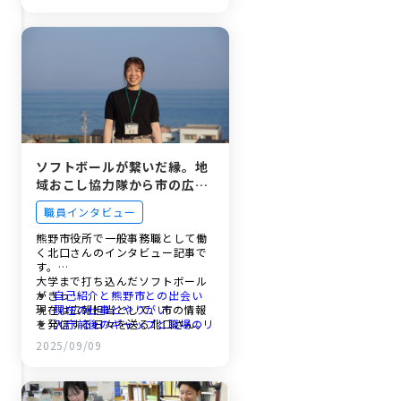
働き方と職場の雰囲気
未来の仲間へのメッセージ
ソフトボールが繋いだ縁。地
域おこし協力隊から市の広報
担当へ！新人職員が語る熊野
職員インタビュー
市の魅力
熊野市役所で一般事務職として働
く北口さんのインタビュー記事で
す。
大学まで打ち込んだソフトボール
がきっ…
自己紹介と熊野市との出会い
現在は広報担当として、市の情報
現在の仕事とやりがい
を発信する日々を送る北口さん。
入庁前後のギャップと職場のリ
入庁して感じた職場のあたたかさ
アル
2025/09/09
や仕事のやりがい、そして新人職
新人職員を支える研修制度と働
員を支える手厚いサポート体制に
き方
ついて、ご自身の経験を基に率直
今後の目標
に語っていただきました。