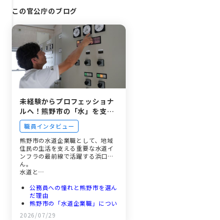
この官公庁のブログ
未経験からプロフェッショナ
ルへ！熊野市の「水」を支え
るライフラインの守り手
職員インタビュー
熊野市の水道企業職として、地域
住民の生活を支える重要な水道イ
ンフラの最前線で活躍する浜口さ
ん。
水道と…
公務員への憧れと熊野市を選ん
だ理由
熊野市の「水道企業職」につい
て
2026/07/29
仕事のやりがいと厳しさ