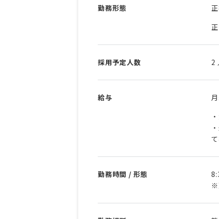
勤務形態
正
正
採用予定人数
2
給与
・
・
て
勤務時間 / 形態
8
※