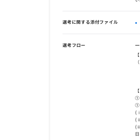
選考に関する添付ファイル
選考フロー
一
【
（
【
①
①
(
(
(
日