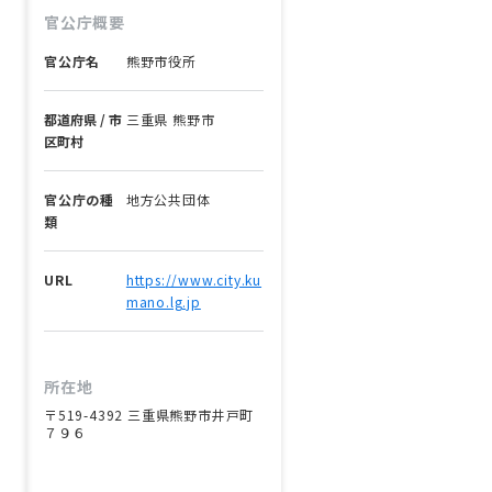
官公庁概要
官公庁名
熊野市役所
都道府県 / 市
三重県 熊野市
区町村
官公庁の種
地方公共団体
類
URL
https://www.city.ku
mano.lg.jp
所在地
〒519-4392 三重県熊野市井戸町
７９６