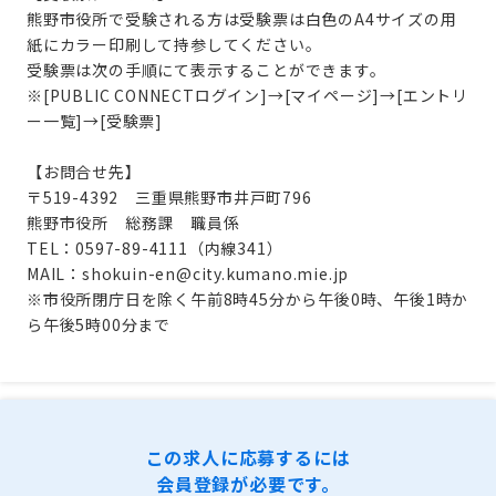
熊野市役所で受験される方は受験票は白色のA4サイズの用
紙にカラー印刷して持参してください。
受験票は次の手順にて表示することができます。
※[PUBLIC CONNECTログイン]→[マイページ]→[エントリ
ー一覧]→[受験票]
【お問合せ先】
〒519-4392 三重県熊野市井戸町796
熊野市役所 総務課 職員係
TEL：0597-89-4111（内線341）
MAIL：shokuin-en@city.kumano.mie.jp
※市役所閉庁日を除く午前8時45分から午後0時、午後1時か
ら午後5時00分まで
この求人に応募するには
会員登録が必要です。