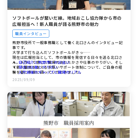
ソフトボールが繋いだ縁。地域おこし協力隊から市の
広報担当へ！新人職員が語る熊野市の魅力
職員インタビュー
熊野市役所で一般事務職として働く北口さんのインタビュー記
事です。
大学まで打ち込んだソフトボールがきっ…
現在は広報担当として、市の情報を発信する日々を送る北口さ
ん。入庁して感じた職場のあたたかさや仕事のやりがい、そし
自己紹介と熊野市との出会い
て新人職員を支える手厚いサポート体制について、ご自身の経
現在の仕事とやりがい
験を基に率直に語っていただきました。
入庁前後のギャップと職場のリアル
新人職員を支える研修制度と働き方
2025/09/09
今後の目標