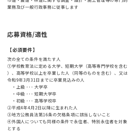
市道・農道・林道に関する調査・設計・施工管理等の専門的
業務及び一般行政事務に従事します
応募資格/適性
【必須要件】
次の全ての条件を満たす人
①学校教育法に定める大学、短期大学（高等専門学校を含む
）、高等学校以上を卒業した人（同等のものを含む）、又は
令和9年3月31日までに卒業見込みの人
・上級 ･･･ 大学卒
・中級 ･･･ 短期大学卒
・初級 ･･･ 高等学校卒
②平成4年4月2日以降に生まれた人
③地方公務員法第16条の欠格条項に該当しないこと
④外国人についても同様の条件で永住者、特別永住者を対象
とする