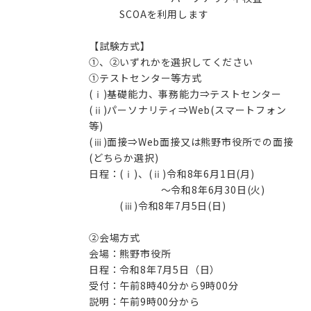
SCOAを利用します
【試験方式】
①、②いずれかを選択してください
①テストセンター等方式
(ⅰ)基礎能力、事務能力⇒テストセンター
(ⅱ)パーソナリティ⇒Web(スマートフォン
等)
(ⅲ)面接⇒Web面接又は熊野市役所での面接
(どちらか選択)
日程：(ⅰ)、(ⅱ)令和8年6月1日(月)
～令和8年6月30日(火)
(ⅲ)令和8年7月5日(日)
②会場方式
会場：熊野市役所
日程：令和8年7月5日（日）
受付：午前8時40分から9時00分
説明：午前9時00分から