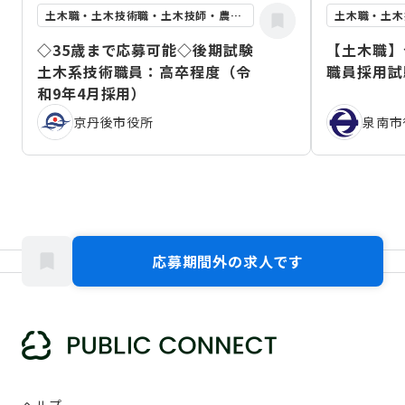
土木職・土木技術職・土木技師・農業土木職
◇35歳まで応募可能◇後期試験
【土木職】
土木系技術職員：高卒程度（令
職員採用試
和9年4月採用）
京丹後市役所
泉南市
応募期間外の求人です