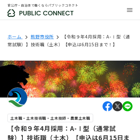
官公庁・自治体で働くならパブリックコネクト
ホーム
熊野市役所
【令和９年4月採用：A-Ⅰ型（通
常試験）】技術職（土木）【申込は6月15日まで！】
土木職・土木技術職・土木技師・農業土木職
【令和９年4月採用：A-Ⅰ型（通常試
験）】技術職（土木）【申込は6月15日ま