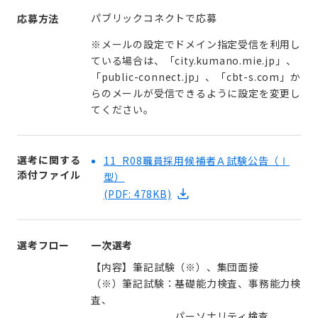
パブリックコネクトで応募
応募方法
※メールの設定でドメイン指定受信を利用し
ている場合は、「city.kumano.mie.jp」、
「public-connect.jp」、「cbt-s.com」か
らのメールが受信できるように設定を変更し
てください。
選考に関する
11_R08職員採用候補者Ａ試験公告（Ⅰ
添付ファイル
型）
(PDF: 478KB)
選考フロー
一次選考
【内容】筆記試験（※）、集団面接
（※）筆記試験：基礎能力検査、事務能力検
査、
パーソナリティ検査