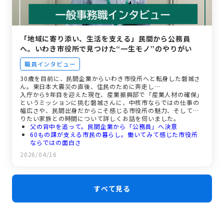
「地域に寄り添い、生活を支える」民間から公務員
へ。いわき市役所で見つけた“一生モノ”のやりがい
職員インタビュー
30歳を目前に、民間企業からいわき市役所へと転身した磐城さ
ん。東日本大震災の直後、住民のために奔走し…
入庁から9年目を迎えた現在、産業振興部で「産業人材の確保」
というミッションに挑む磐城さんに、中核市ならではの仕事の
幅広さや、民間出身だからこそ感じる市役所の魅力、そして守
りたい家族との時間について詳しくお話を伺いました。
父の背中を追って。民間企業から「公務員」へ決意
60もの課が支える市民の暮らし。働いてみて感じた市役所
ならではの面白さ
プレッシャーを乗り越えた「入庁2年目」の原体験
2026/04/16
現在のミッション。市内企業の魅力を「見える化」するプラ
ットフォーム作り
ワーク・ライフ・バランスの変化と、未来の仲間へのメッセ
ージ
すべて見る