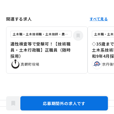
関連する求人
すべて見る
土木職・土木技術職・土木技師・農業土木職
適性検査等で受験可！【技術職
◇35歳ま
員・土木行政職】正職員（随時
土木系技術
採用）
和9年4月
真鶴町役場
京丹後
応募期間外の求人です