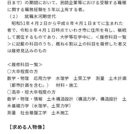
日まで）の期間において、民間企業等における受験する職種
に関する職務経験を５年以上有する者。
（２） 就職氷河期世代
昭和51年４月２日から平成８年４月１日までに生まれた
者で、令和８年４月１日時点でいわき市に住所を有し、継続
して居住するものであり、大学等在学中に、＜履修科目一覧
＞に記載の科目のうち、概ね６割以上の科目を履修した者又
は履修見込みのもの
＜履修科目一覧＞
○大卒程度の方
数学・物理 応用力学 水理学 土質工学 測量 土木計画
（都市計画を含む。） 材料・施工
○高卒・短大卒程度の方
数学・物理・情報 土木構造設計（構造力学、構造設計 土
木基礎力学（水理学、土質力学）
測量 社会基盤工学 土木施工
【求める人物像】