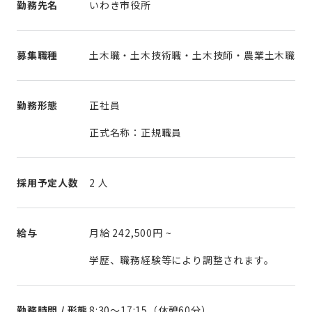
勤務先名
いわき市役所
募集職種
土木職・土木技術職・土木技師・農業土木職
勤務形態
正社員
正式名称：正規職員
採用予定人数
2 人
給与
月給
242,500円
~
学歴、職務経験等により調整されます。
勤務時間 / 形態
8:30～17:15（休憩60分）