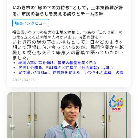
いわき市の“縁の下の力持ち”として。土木技術職が語
る、市民の暮らしを支える誇りとチームの絆
職員インタビュー
福島県いわき市の広大な土地を舞台に、市民の「当たり前」の
日常を支える技術職の人々がいます。今回お話を…
いわき市の縁の下の力持ちとして、日々どのような
想いで現場に向き合っているのか、民間企業から転
職した視点も交えて等身大の言葉で語っていただき
ました。
現場の声に耳を傾け、農業の基盤を築く日々
民間と公務員、形は違えど目指す「社会貢献」は同じ
足で稼いだ53km。達成感を覚えた「いわき七浜海道」の整
備
2026/04/16
「個人を置き去りにしない」というチームの安心感
未来の仲間へ。あなたの経験は、市役所で輝く「武器」にな
る