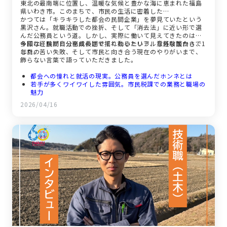
東北の最南端に位置し、温暖な気候と豊かな海に恵まれた福島
県いわき市。このまちで、市民の生活に密着した…
かつては「キラキラした都会の民間企業」を夢見ていたという
黒沢さん。就職活動での挫折、そして「消去法」に近い形で選
んだ公務員という道。しかし、実際に働いて見えてきたのは、
多様な経験が自分を成長させてくれるという、意外な面白さで
今回は、民間と公務員の間で揺れ動いたリアルな経験談から、1
した。
年目の苦い失敗、そして市民と向き合う現在のやりがいまで、
飾らない言葉で語っていただきました。
都会への憧れと就活の現実。公務員を選んだホンネとは
若手が多くワイワイした雰囲気。市民税課での業務と職場の
魅力
「福祉」から「税務」への異動。対事業者と対市民で感じた
2026/04/16
大きな違い
1年目に流した涙。専門用語に苦戦した経験が今の自信に
休日は家でフル充電。お寿司の全制覇を夢見るいわきライフ
「こだわりすぎない」ことが強み。未来の仲間へのメッセー
ジ