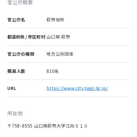
官公庁概要
官公庁名
萩市役所
都道府県 / 市区町村
山口県 萩市
官公庁の種類
地方公共団体
職員人数
810名
URL
https://www.city.hagi.lg.jp/
所在地
〒758-8555 山口県萩市大字江向５１０