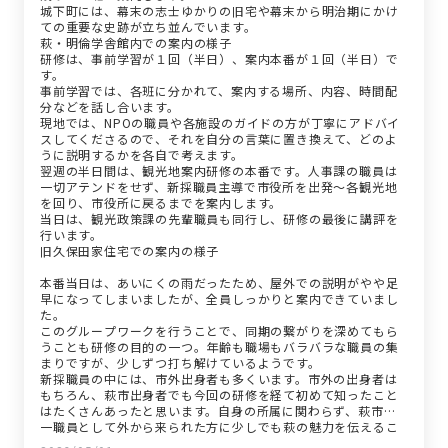
城下町には、幕末の志士ゆかりの旧宅や幕末から明治期にかけ
ての重要な史跡が立ち並んでいます。
萩・明倫学舎館内での案内の様子
研修は、事前学習が１回（半日）、案内本番が１回（半日）で
す。
事前学習では、各班に分かれて、案内する場所、内容、時間配
分などを話し合います。
現地では、NPOの職員や各施設のガイドの方が丁寧にアドバイ
スしてくださるので、それを自分の言葉に置き換えて、どのよ
うに説明するかを各自で考えます。
翌週の半日間は、観光地案内研修の本番です。人事課の職員は
一切アテンドをせず、新採職員主導で市役所を出発～各観光地
を回り、市役所に戻るまでを案内します。
当日は、観光政策課の先輩職員も同行し、研修の最後に講評を
行います。
旧久保田家住宅での案内の様子
本番当日は、あいにくの雨だったため、屋外での説明がやや足
早になってしまいましたが、全員しっかりと案内できていまし
た。
このグループワークを行うことで、同期の繋がりを深めてもら
うことも研修の目的の一つ。年齢も職場もバラバラな職員の集
まりですが、少しずつ打ち解けているようです。
新採職員の中には、市外出身者も多くいます。市外の出身者は
もちろん、萩市出身者でも今回の研修を経て初めて知ったこと
はたくさんあったと思います。自身の所属に関わらず、萩市の
一職員として外から来られた方に少しでも萩の魅力を伝えるこ
とができる、そういう職員になってもらいたいと願っていま