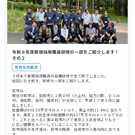
令和８年度新規採用職員研修の一部をご紹介します！
その２
新規採用職員
５月末で新規採用職員の前期研修が全て終了しました。
前回に引き続き、研修の一部をご紹介します。
萩市は…
現在の萩市は、旧萩市と２町４村（川上村、田万川町、むつみ
村、須佐町、旭村、福栄村）が合併して、平成１７年３月に誕
生しました。
総面積は698.50平方キロメートルで、県土の約11.4％に当たり
ます。東京２３区全体の総面積が約627平方キロメートルですの
で、これと比べると実は萩市だけで東京２３区全体よりもさら
に広い面積をカバーしていることになります。
萩市役所の本庁舎は、萩市の西側、旧萩市の三角州内にありま
す。