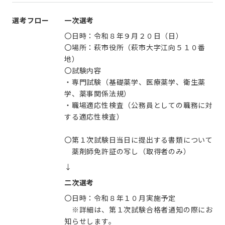
選考フロー
一次選考
〇日時：令和８年９月２０日（日）
〇場所：萩市役所（萩市大字江向５１０番
地）
〇試験内容
・専門試験（基礎薬学、医療薬学、衛生薬
学、薬事関係法規）
・職場適応性検査（公務員としての職務に対
する適応性検査）
〇第１次試験日当日に提出する書類について
薬剤師免許証の写し（取得者のみ）
↓
二次選考
〇日時：令和８年１０月実施予定
※詳細は、第１次試験合格者通知の際にお
知らせします。