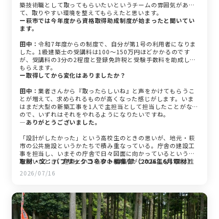
築技術職として取ってもらいたいというチームの雰囲気があっ
て、取りやすい環境を整えてもらえたと思います。
ー萩市では今年度から資格取得助成制度が始まったと聞いてい
ます。
田中：
令和7年度からの制度で、自分が第1号の利用者になりま
した。1級建築士の受講料は100〜150万円ほどかかるのです
が、受講料の3分の2程度と登録免許税と受験手数料を助成して
もらえます。
ー取得してから変化はありましたか？
田中：
業者さんから『取ったらしいね』と声をかけてもらうこ
とが増えて、求められるものが高くなった感じがします。いま
はまだ大型の新築工事を1人で主担当として担当したことがない
ので、いずれはそれをやれるようになりたいですね。
―ありがとうございました。
「設計がしたかった」という高校生のときの思いが、地元・萩
市の公共施設というかたちで積み重なっている。庁舎の建設工
事を担当し、いまその庁舎で日々図面に向かっているという話
取材・文：パブリックコネクト編集部（2026年6月取材）
を聞いたとき、建築という仕事の手触りがこれ以上ない具体性
で伝わってきた。
2026/07/16