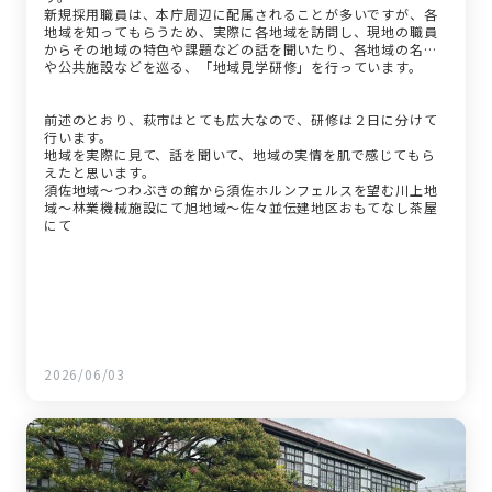
新規採用職員は、本庁周辺に配属されることが多いですが、各
地域を知ってもらうため、実際に各地域を訪問し、現地の職員
からその地域の特色や課題などの話を聞いたり、各地域の名所
や公共施設などを巡る、「地域見学研修」を行っています。
前述のとおり、萩市はとても広大なので、研修は２日に分けて
行います。
地域を実際に見て、話を聞いて、地域の実情を肌で感じてもら
えたと思います。
須佐地域～つわぶきの館から須佐ホルンフェルスを望む川上地
域～林業機械施設にて旭地域～佐々並伝建地区おもてなし茶屋
にて
2026/06/03