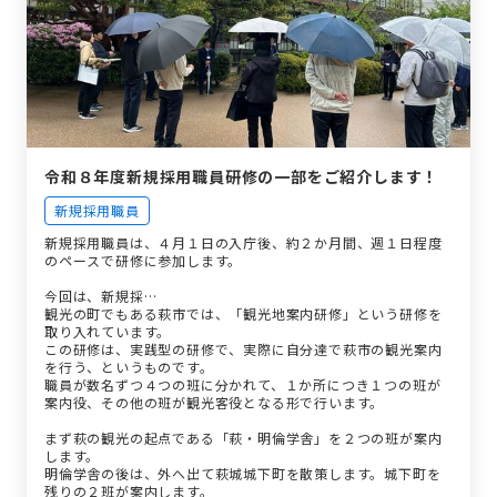
令和８年度新規採用職員研修の一部をご紹介します！
新規採用職員
新規採用職員は、４月１日の入庁後、約２か月間、週１日程度
のペースで研修に参加します。
今回は、新規採…
観光の町でもある萩市では、「観光地案内研修」という研修を
取り入れています。
この研修は、実践型の研修で、実際に自分達で萩市の観光案内
を行う、というものです。
職員が数名ずつ４つの班に分かれて、１か所につき１つの班が
案内役、その他の班が観光客役となる形で行います。
まず萩の観光の起点である「萩・明倫学舎」を２つの班が案内
します。
明倫学舎の後は、外へ出て萩城城下町を散策します。城下町を
残りの２班が案内します。