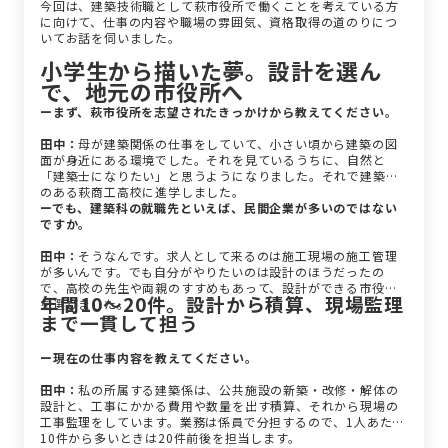
今回は、建築技術職として萩市役所で働くことを考えている方
に向けて、仕事の内容や職場の雰囲気、資格取得の道のりにつ
いてお話を伺いました。
小学生から描いた夢。設計を選ん
で、地元の市役所へ
ーまず、萩市役所を志望されたきっかけから教えてください。
田中：
母が建築関係の仕事をしていて、小さい頃から建築の図
面が身近にある環境でした。それを見ているうちに、自然と
「建築士になりたい」と思うようになりました。それで建築科
のある萩商工高校に進学しました。
ーでも、建築科の就職先といえば、民間企業が多いのではない
ですか。
田中：
そうなんです。求人として来るのは施工現場の施工管理
が多いんです。でも自分がやりたいのは設計のほうだったの
で、高校の先生や両親のすすめもあって、設計ができる市役所
年間10〜20件。設計から積算、現場監理
を選びました。
まで一貫して担う
ー現在の仕事内容を教えてください。
田中：
私の所属する建築係は、公共施設の新築・改修・解体の
設計と、工事にかかる費用や数量を出す積算、それから現場の
工事監理をしています。業務は係員で分担するので、1人あたり
10件から多いときは20件前後を担当します。