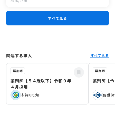
2026/05/01
す。
すべて見る
関連する求人
すべて見る
薬剤師
薬剤師
薬剤師【５４歳以下】令和９年
薬剤師【令
４月採用
志賀町役場
佐世保