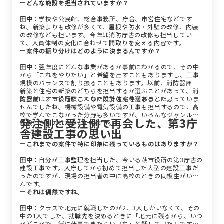
ーどんな施設を担当されていますか？
田中：
学校や公民館、総合事務所、庁舎、市営住宅などです
ね。新築よりも改修が多くて、屋根や防水・外壁の改修、内装
の改修なども担います。今年は消防庁舎の改修も担当してい
て、人員体制の変化に合わせて間取りを変える内容です。
ー案件の振り分けはどのように決まるんですか？
田中：
翌年度にどんな事業があるか事前にわかるので、その中
から「これをやりたい」と希望を出すこともありますし、工事
規模のバランスで割り振ることもあります。以前、消防器庫の
新築と住宅の新築のどちらを担当するか選ぶことがあって、消
防器庫はすでに経験していたので住宅を選びました。
入庁前は、市役所にこんなに設計の案件があるとは思っていま
せんでしたね。機械設備や電気設備の工事も担当するので、高
校で学んでこなかった分野も多いですが、いろんなジャンルを
発注側と受注側で再会した、第3庁
経験できるのはありがたいです。
舎建設工事の思い出
ーこれまでの案件で特に印象に残っているものはありますか？
田中：
自分が工事監理を担当した、今いる萩市役所の第3庁舎の
建設工事です。入庁してから初めて担当した大型の建設工事だ
ったのですが、現場の担当者の中に高校のときの同級生がいた
んです。
ーそれは偶然ですね。
田中：
クラスで地元に就職したのが2、3人しかいなくて、その
中の1人でした。就職先を決めるときに「地元に残るから、いつ
かどこかで一緒に仕事できたらいいね」と話していたんです