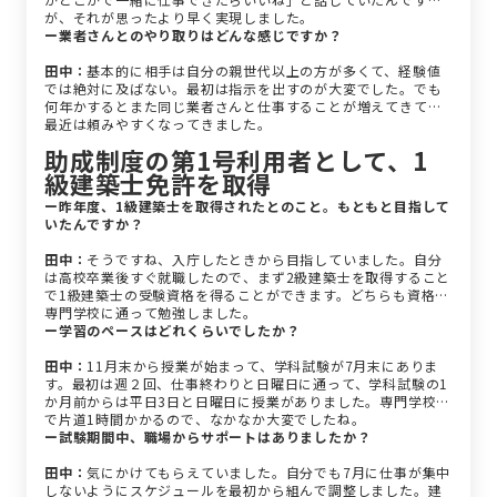
が、それが思ったより早く実現しました。
ー業者さんとのやり取りはどんな感じですか？
田中：
基本的に相手は自分の親世代以上の方が多くて、経験値
では絶対に及ばない。最初は指示を出すのが大変でした。でも
何年かするとまた同じ業者さんと仕事することが増えてきて、
最近は頼みやすくなってきました。
助成制度の第1号利用者として、1
級建築士免許を取得
ー昨年度、1級建築士を取得されたとのこと。もともと目指して
いたんですか？
田中：
そうですね、入庁したときから目指していました。自分
は高校卒業後すぐ就職したので、まず2級建築士を取得すること
で1級建築士の受験資格を得ることができます。どちらも資格の
専門学校に通って勉強しました。
ー学習のペースはどれくらいでしたか？
田中：
11月末から授業が始まって、学科試験が7月末にありま
す。最初は週２回、仕事終わりと日曜日に通って、学科試験の1
か月前からは平日3日と日曜日に授業がありました。専門学校ま
で片道1時間かかるので、なかなか大変でしたね。
ー試験期間中、職場からサポートはありましたか？
田中：
気にかけてもらえていました。自分でも7月に仕事が集中
しないようにスケジュールを最初から組んで調整しました。建