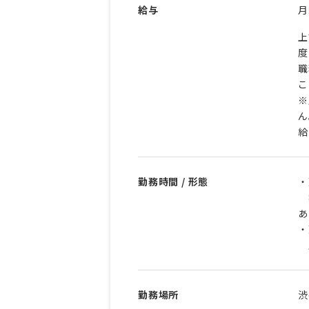
給与
上
度
職
こ
※
ん
給
勤務時間 / 形態
・
8
あ
・
勤務場所
渋