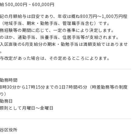
月給
500,000円
~
600,000円
記の月額給与は目安であり、年収は概ね800万円～1,000万円程
（地域手当、期末・勤勉手当、管理職手当含む）です。
務経験等の期間に応じて、一定の基準により決定します。
のほか、通勤手当、扶養手当、住居手当等が支給されます。
入区直後の6月支給分の期末・勤勉手当は満額支給ではありませ
。
与改定があった場合は、その定めるところによります。
勤務時間
時30分から17時15分までの1日7時間45分（時差勤務等の制度
り）
勤務日
原則として月曜日～金曜日
谷区役所