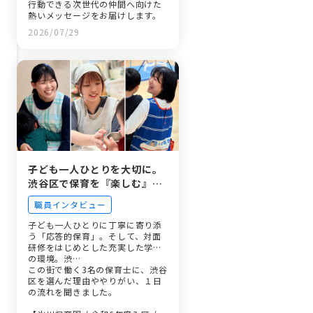
行動できる次世代の仲間へ向けた
熱いメッセージをお届けします。
2026/07/29
子ども一人ひとりを大切に。
渋谷区で保育を『楽しむ』と
いう選択 〜渋谷区立保育園で
職員インタビュー
働く3人の声〜
子ども一人ひとりに丁寧に寄り添
う「応答的保育」。そして、対面
研修をはじめとした充実した学び
の環境。渋…
この街で働く3名の保育士に、渋谷
区を選んだ理由ややりがい、１日
の流れを聞きました。