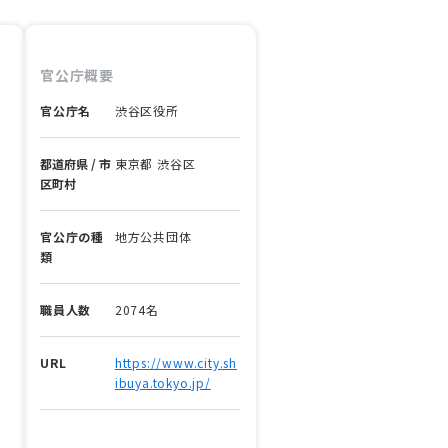
官公庁概要
官公庁名
渋谷区役所
都道府県 / 市
東京都 渋谷区
区町村
官公庁の種
地方公共団体
類
職員人数
2074名
URL
https://www.city.sh
ibuya.tokyo.jp/