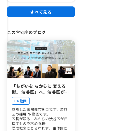
すべて見る
この官公庁のブログ
「ちがいを ちからに 変える
街。 渋谷区」へ。渋谷区が目
指す国際都市としての在り方
PR動画
と、自分らしく働く職員の姿
とは
成熟した国際都市を目指す、渋谷
区の採用PR動画です。
区長が語るこれからの渋谷区が目
指すものや求める職…
既成概念にとらわれず、主体的に