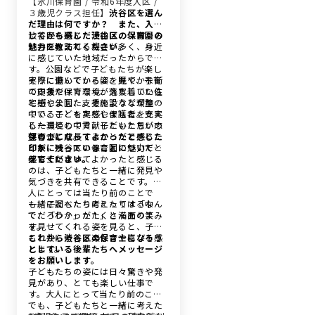
【氷川保育園 / 令和6年度入区 /
３歳児クラス担任】
渋谷区を選ん
だ理由は何ですか？ また、入区
してから感じた渋谷区の保育園の
渋谷区を選んだ理由は、以前から
魅力を教えてください。
渋谷区を訪れる機会が多く、身近
に感じていた地域だったからで
す。公園などで子どもたちが楽し
そうに遊んでいる姿を見て、子育
実際に働いてからは、賑やかな街
て支援や保育環境が充実している
の印象だけでなく、落ち着いた住
と感じました。そのような環境の
宅街や公園、支援施設などが整っ
中で、子どもたちや保護者を支え
ていることを実感しました。充実
る一員として貢献したいと思い志
した環境の中で、子どもたちがの
望しました。
びのびと成長することができるこ
保育士になってよかったと感じた
とが、渋谷区の保育園の魅力だと
印象に残っていることについて教
感じています。
えてください。
保育士になってよかったと感じる
のは、子どもたちと一緒に発見や
気づきを共有できることです。大
人にとっては当たり前のことで
も、子どもたちにとっては「なん
一緒に調べたり考えたりする中
でだろう？」がたくさんありま
で、「わかった！」と満面の笑み
す。
を見せてくれる姿を見ると、子ど
もと共に考える楽しさや喜びを感
これから渋谷区の保育士になろう
じます。
としている後輩たちへメッセージ
をお願いします。
子どもたちの姿には日々驚きや発
見があり、とても楽しい仕事で
す。大人にとって当たり前のこと
でも、子どもたちと一緒に考えた