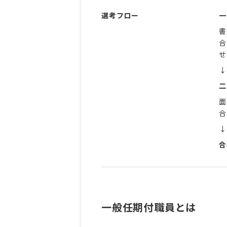
選考フロー
一
書
合
せ
↓
二
面
合
↓
合
一般任期付職員とは