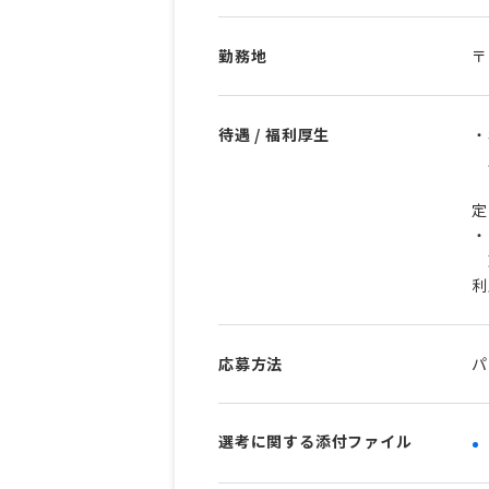
勤務地
〒
待遇 / 福利厚生
・
原
そ
定
・
東
利
応募方法
パ
選考に関する添付ファイル