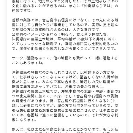
離島に行って、地元の方々と交流したり、その土地ならではの
文化に触れることができるのは、まさに「沖縄県ならでは」の
経験ですね。
普段の業務では、宮古島や石垣島だけでなく、その先にある離
島に対しても自分たちが事業をしているので、実際に足を運ん
で地域の方と直接触れ合えるのは、大きな喜びです。
公務員のイメージが変わる！明るく、支え合う仲間たち。
沖縄県庁の農業土木職は、平均年齢が35歳以下と非常に若く、
とてもフレッシュな職場です。職場の雰囲気も比較的明るいの
で、同僚や他部署とも協力しながら働くことができるんです。
サークル活動もあって、他の職種とも繋がって一緒に活動する
こともありますね。
沖縄県民の特性なのかもしれませんが、比較的明るい方が多
く、仕事はきちっとこなすんですけど、堅苦しくない人柄が特
徴だと思います。みんなで高め合える、風通しの良い環境だと
感じています。
刺激に満ちたキャリアパスと、沖縄での豊かな暮らし。
沖縄県庁の農業土木職では、沖縄本島内の北部・中部・南部の3
つの出先機関に加えて、本庁、そして宮古島や石垣島への異動
の可能性があります。特に宮古島や石垣島に行くとなると引っ
越しは必要になりますが、県の方で社宅を持っているので、安
心して引っ越せるかなとは思っています。
引っ越し面は少し大変に感じるかもしれませんが、仕事面にお
いては、各圏域で違った整備をしているので、それが大きな刺
激になります。
例えば、私はまだ石垣島に赴任したことがないので、もし赴任