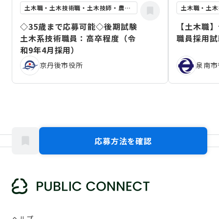
土木職・土木技術職・土木技師・農業土木職
◇35歳まで応募可能◇後期試験
【土木職】
土木系技術職員：高卒程度（令
職員採用試
和9年4月採用）
京丹後市役所
泉南市
応募方法を確認
ヘルプ