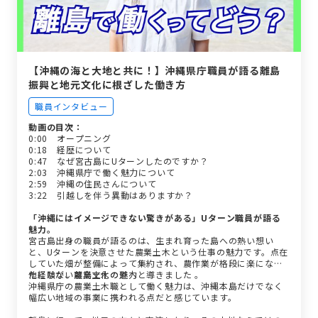
【沖縄の海と大地と共に！】沖縄県庁職員が語る離島
振興と地元文化に根ざした働き方
職員インタビュー
動画の目次：
0:00 オープニング
0:18 経歴について
0:47 なぜ宮古島にUターンしたのですか？
2:03 沖縄県庁で働く魅力について
2:59 沖縄の住民さんについて
3:22 引越しを伴う異動はありますか？
「沖縄にはイメージできない驚きがある」Uターン職員が語る
魅力。
宮古島出身の職員が語るのは、生まれ育った島への熱い想い
と、Uターンを決意させた農業土木という仕事の魅力です。点在
していた畑が整備によって集約され、農作業が格段に楽になっ
た経験が、農業土木の道へと導きました 。
他にはない離島文化の魅力
沖縄県庁の農業土木職として働く魅力は、沖縄本島だけでなく
幅広い地域の事業に携われる点だと感じています。