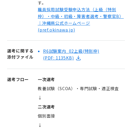
す。
職員採用試験受験申込方法（上級（特別
枠）・中級・初級・障害者選考・警察官B）
｜沖縄県公式ホームページ
(
pref.okinawa.jp
)
選考に関する
R6試験案内_02上級(特別枠)
添付ファイル
(PDF: 1135KB)
選考フロー
一次選考
教養試験（SCOA）・専門試験・適正検査
↓
二次選考
個別面接
↓