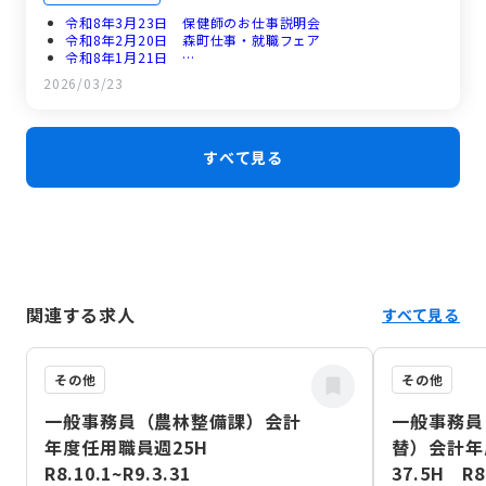
令和8年3月23日 保健師のお仕事説明会
令和8年2月20日 森町仕事・就職フェア
令和8年1月21日 …
令和7年12月24日 慌ただしい師走を走り抜けて。冬の北海
2026/03/23
道旅行でリフレッシュ！
令和7年11月25日 もりもり2万人まつり＆農協祭
令和7年11月6日 森町合併70周年記念式典を終えて
令和7年10月16日 地域に飛び込む！森町のお祭りで感じた
すべて見る
「地域の絆」
令和7年10月1日 地元のお祭り準備
関連する求人
すべて見る
その他
その他
一般事務員（農林整備課）会計
一般事務員
年度任用職員週25H
替）会計年
R8.10.1~R9.3.31
37.5H R8.