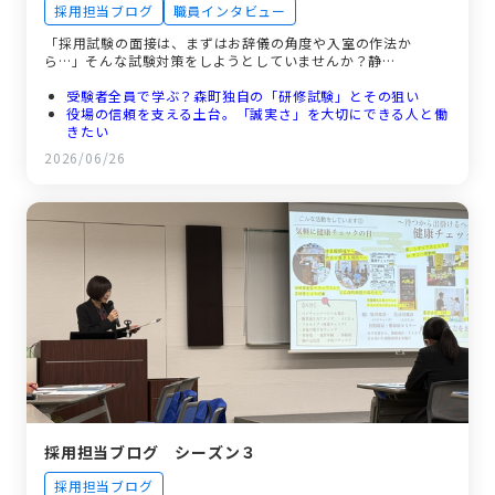
採用担当ブログ
職員インタビュー
「採用試験の面接は、まずはお辞儀の角度や入室の作法か
ら…」そんな試験対策をしようとしていませんか？静…
受験者全員で学ぶ？森町独自の「研修試験」とその狙い
役場の信頼を支える土台。「誠実さ」を大切にできる人と働
きたい
採用担当者が明かすホンネ！伝えるべきポイントとは？
2026/06/26
静岡県西部で一番小さな自治体だからこそ築ける人間関係と
幅広い業務範囲
「最初はみんな新人だった」―未来の仲間へ贈るメッセージ
採用担当ブログ シーズン３
採用担当ブログ