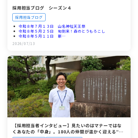
採用担当ブログ シーズン４
採用担当ブログ
令和８年７月１３日 山名神社天王祭
令和８年５月２５日 旬到来！森のとうもろこし
令和８年５月１１日 新…
令和８年４月１７日 新規採用職員研修プログラム
2026/07/13
令和８年４月２日 新年度スタート！
【採用担当者インタビュー】見たいのはマナーではな
くあなたの「中身」。180人の仲間が温かく迎える“静
岡の小さな町”のリアル