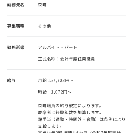
勤務先名
森町
募集職種
その他
勤務形態
アルバイト・パート
正式名称：会計年度任用職員
給与
月給
157,703円
~
時給 1,072円～
森町職員の給与規定によります。
既卒者は経験年数を加算します。
諸手当（通勤・時間外・夜勤）は条例により
支給します。
賞与は年2回 年間4.6カ月（令和7年度支給