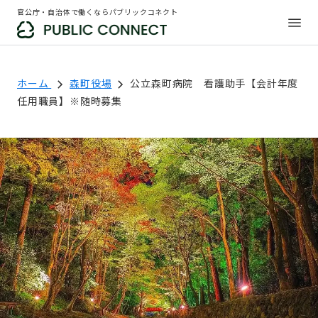
官公庁・自治体で働くならパブリックコネクト
ホーム
森町役場
公立森町病院 看護助手【会計年度
任用職員】※随時募集