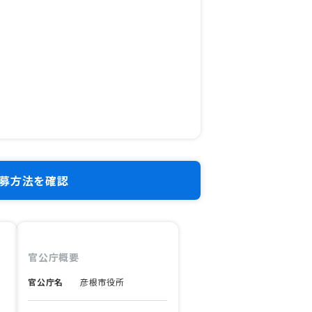
募方法を確認
官公庁概要
官公庁名
彦根市役所