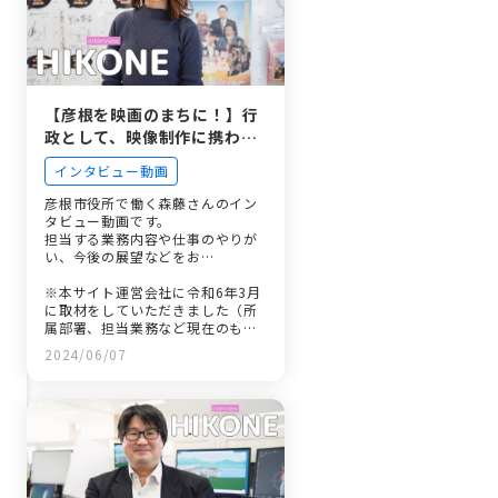
【彦根を映画のまちに！】行
政として、映像制作に携わる
フィルムコミッション室職員
インタビュー動画
のやりがいとは
彦根市役所で働く森藤さんのイン
タビュー動画です。
担当する業務内容や仕事のやりが
い、今後の展望などをお…
※本サイト運営会社に令和6年3月
に取材をしていただきました（所
属部署、担当業務など現在のもの
と異なっている場合がありま
2024/06/07
す。）。