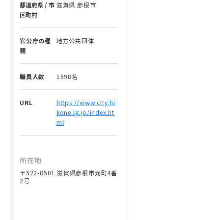
都道府県 / 市
滋賀県 彦根市
区町村
官公庁の種
地方公共団体
類
職員人数
1598名
URL
https://www.city.hi
kone.lg.jp/index.ht
ml
所在地
〒522-8501 滋賀県彦根市元町4番
2号