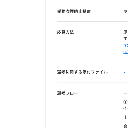
受動喫煙防止措置
屋
応募方法
原
す
ht
u/
選考に関する添付ファイル
選考フロー
一
①
②
↓
合