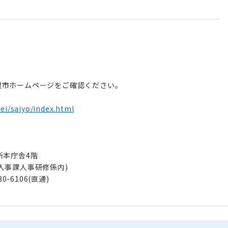
根市ホームページをご確認ください。
sei/saiyo/index.html
所本庁舎4階
⼈事課⼈事研修係内)
30-6106(直通)