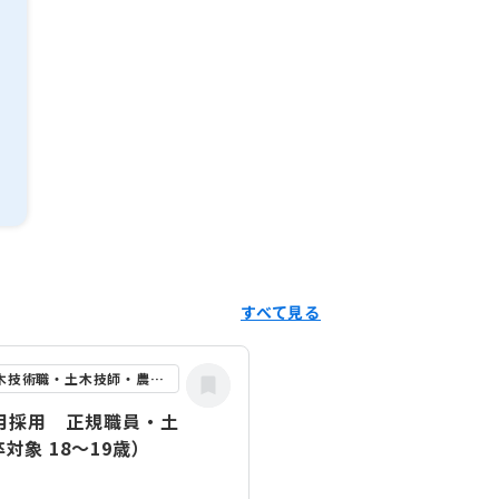
すべて見る
土木職・土木技術職・土木技師・農業土木職
4月採用 正規職員・土
対象 18～19歳）