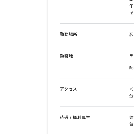
午
あ
勤務場所
彦
勤務地
〒
配
アクセス
＜
分
待遇 / 福利厚生
健
賀