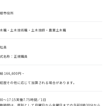
根市役所
木職・土木技術職・土木技師・農業土木職
社員
式名称：正規職員
月給
166,600円
~
経歴その他に応じて加算される場合があります。
:30〜17:15実働7.75時間／1⽇
務時間は、原則として⽉曜⽇から⾦曜⽇までの午前8時30分から