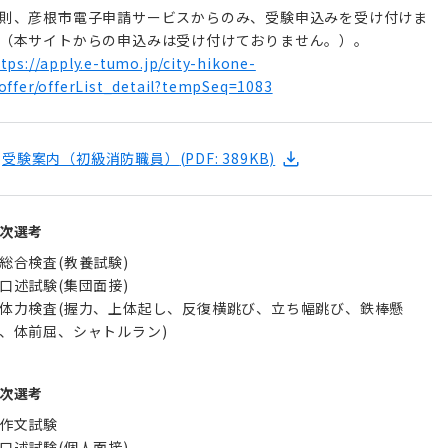
則、彦根市電⼦申請サービスからのみ、受験申込みを受け付けま
（本サイトからの申込みは受け付けておりません。）。
tps://apply.e-tumo.jp/city-hikone-
offer/offerList_detail?tempSeq=1083
受験案内（初級消防職員）
(PDF: 389KB)
次選考
総合検査(教養試験)
口述試験(集団面接)
体力検査(握力、上体起し、反復横跳び、立ち幅跳び、鉄棒懸
、体前屈、シャトルラン)
次選考
作文試験
口述試験(個人面接)