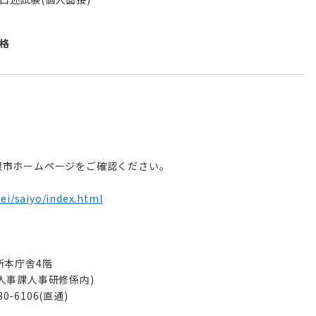
格
根市ホームページをご確認ください。
sei/saiyo/index.html
所本庁舎4階
⼈事課⼈事研修係内)
30-6106(直通)