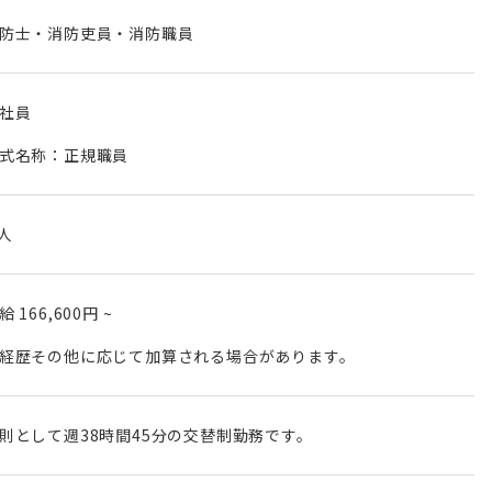
防士・消防吏員・消防職員
社員
式名称：正規職員
 人
月給
166,600円
~
経歴その他に応じて加算される場合があります。
則として週38時間45分の交替制勤務です。