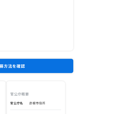
募方法を確認
官公庁概要
官公庁名
彦根市役所