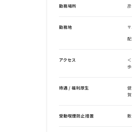
勤務場所
彦
勤務地
〒
配
アクセス
＜
歩
待遇 / 福利厚生
健
賀
受動喫煙防止措置
敷