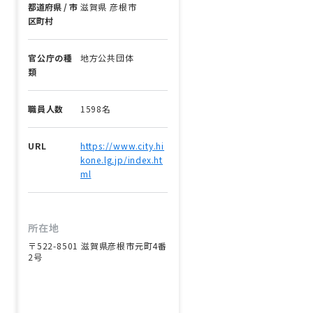
都道府県 / 市
滋賀県 彦根市
区町村
官公庁の種
地方公共団体
類
職員人数
1598名
URL
https://www.city.hi
kone.lg.jp/index.ht
ml
所在地
〒522-8501 滋賀県彦根市元町4番
2号