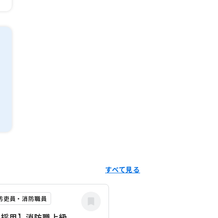
すべて見る
防吏員・消防職員
月採用】消防職上級