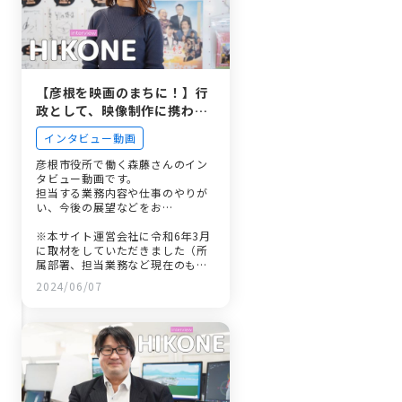
【彦根を映画のまちに！】行
政として、映像制作に携わる
フィルムコミッション室職員
インタビュー動画
のやりがいとは
彦根市役所で働く森藤さんのイン
タビュー動画です。
担当する業務内容や仕事のやりが
い、今後の展望などをお…
※本サイト運営会社に令和6年3月
に取材をしていただきました（所
属部署、担当業務など現在のもの
と異なっている場合がありま
2024/06/07
す。）。