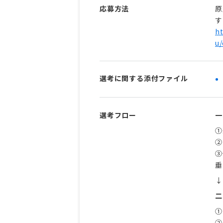
応募方法
原
す
ht
u/
選考に関する添付ファイル
選考フロー
一
①
②
③
垂
↓
二
①
②