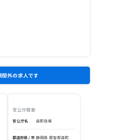
期間外の求人です
官公庁概要
官公庁名
森町役場
都道府県 / 市
静岡県 周智郡森町