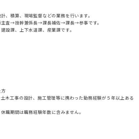
設計、積算、現場監督などの業務を行います。
術主査→技幹兼係長→課長補佐→課長→参事です。
、建設課、上下水道課、産業課です。
。
た方
で土木工事の設計、施工管理等に携わった勤務経験が５年以上ある
す。休職期間は職務経験年数に含みません。