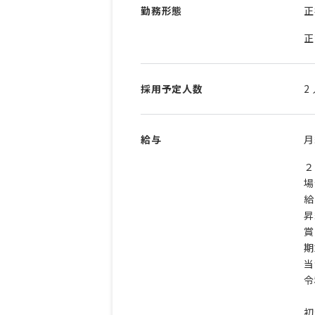
勤務形態
正
正
採用予定人数
2
給与
２
場
給
昇
賞
期
当
令
初