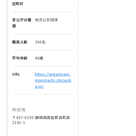
区町村
官公庁の種
地方公共団体
類
職員人数
360名
平均年齢
40歳
URL
https://www.town.
morimachi.shizuok
a.jp/
所在地
〒437-0293 静岡県周智郡森町森
2101-1