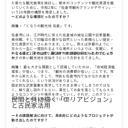
た新たな観光施策を検討し、根本のコンテンツや観光資源を磨
いていくために、令和2年に「佐倉市観光グランドデザイン」と
いう10年間の構想を策定しました。
ーどのような構想だったのですか？
向後：
「となりの観光地 佐倉」です。
佐倉市には、江戸時代に栄えた佐倉城の城址公園や武家屋敷、
美術館、そして印旛沼の豊かな自然といった素晴らしい歴史・
文化資源がたくさんあります。しかし、例えば京都のように遠
方から一生に一度訪れるような場所というよりは、気軽に、そ
れこそ週に1回でも繰り返し来て楽しんでもらえる「リピータ
ーなるほど。その上で、解決すべき課題は何だったのでしょう
ー」の多い観光地を目指そうという方針を立てました。
か？
向後：
最も大きな課題として認識していたのは、「地域経済循
環率」が低い、つまり、「観光の消費額が低い」ことです。市
外から来た人も、そして、市民も佐倉市内でなかなかお金を使
ってくれない、という状況がありました。
歴史的な武家屋敷を見学してそのまま帰ってしまうのではな
く、繰り返し訪れてもらい、滞在してお金を落としてもらえる
ようなコンテンツや場所を作っていく。それが、このグランド
民間と共に描く「エリアビジョン」
デザインの大きな軸となっています。
と古民家活用
ーその課題解決に向けて、具体的にどのようなプロジェクトが
動き出したのですか？