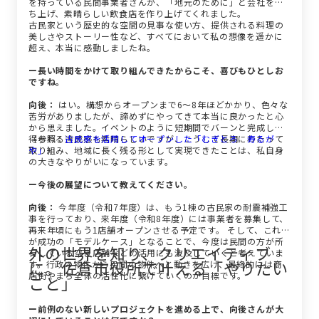
を持っている民間事業者さんが、「地元のために」と会社を立
ち上げ、素晴らしい飲食店を作り上げてくれました。
古民家という歴史的な空間の見事な使い方、提供される料理の
美しさやストーリー性など、すべてにおいて私の想像を遥かに
超え、本当に感動しましたね。
ー長い時間をかけて取り組んできたからこそ、喜びもひとしお
ですね。
向後：
はい。構想からオープンまで6〜8年ほどかかり、色々な
苦労がありましたが、諦めずにやってきて本当に良かったと心
から思えました。イベントのように短期間でバーンと完成して
得られる達成感も素晴らしいですが、こうして長期にわたって
（参照：
古民家を活用してオープンした「むぎとろ 寿るが
取り組み、地域に長く残る形として実現できたことは、私自身
や」
）
の大きなやりがいになっています。
ー今後の展望について教えてください。
向後：
今年度（令和7年度）は、もう1棟の古民家の耐震補強工
事を行っており、来年度（令和8年度）には事業者を募集して、
再来年頃にもう1店舗オープンさせる予定です。 そして、これら
が成功の「モデルケース」となることで、今度は民間の方が所
外の世界を知り、クリエイティブ
有している空き店舗などの活用にも波及していくと考えていま
に。佐倉市役所で叶える「やりたい
す。行政の物件から民間の物件へと動きを広げ、最終的には商
店街やまち全体の活性化に繋げていくのが目標です。
こと」
ー前例のない新しいプロジェクトを進める上で、向後さんが大