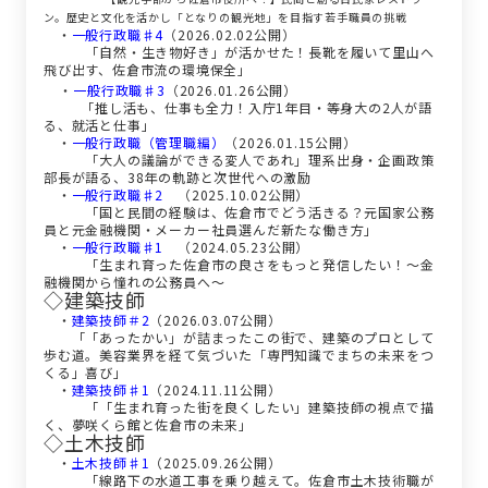
ン。歴史と文化を活かし「となりの観光地」を目指す若手職員の挑戦
・
一般行政職♯4
（2026.02.02公開）
「自然・生き物好き」が活かせた！長靴を履いて里山へ
飛び出す、佐倉市流の環境保全」
・
一般行政職♯3
（2026.01.26公開）
「
推し活も、仕事も全力！入庁1年目・等身大の2人が語
る、就活と仕事」
・
一般行政職（管理職編）
（2026.01.15公開）
「大人の議論ができる変人であれ」理系出身・企画政策
部長が語る、38年の軌跡と次世代への激励
・
一般行政職♯2
（2025.10.02公開）
「国と民間の経験は、佐倉市でどう活きる？元国家公務
員と元金融機関・メーカー社員選んだ新たな働き方」
・
一般行政職♯1
（2024.05.23公開）
「生まれ育った佐倉市の良さをもっと発信したい！～金
融機関から憧れの公務員へ～
◇建築技師
・
建築技師＃2
（2026.03.07公開）
「「あったかい」が詰まったこの街で、建築のプロとして
歩む道。美容業界を経て気づいた「専門知識でまちの未来をつ
くる」喜び」
・
建築技師♯1
（2024.11.11公開）
「「生まれ育った街を良くしたい」建築技師の視点で描
く、夢咲くら館と佐倉市の未来」
◇土木技師
・
土木技師♯1
（2025.09.26公開）
「線路下の水道工事を乗り越えて。佐倉市土木技術職が