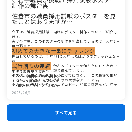
制作の舞台裏
佐倉市の職員採用試験のポスターを見
たことはありますか…
今回は、職員採用試験に向けたポスター制作についてご紹介し
ます。
実は今年度、このポスターの制作を担当しているのは、入庁1年
目の職員です。
初めての大きな仕事にチャレンジ
担当しているのは、今年4月に入庁したばかりのフレッシュな職
員。
試行錯誤の連続
「受験を考えている方に伝わるポスターを作りたい」と有志で
集まった職員で意欲的に取り組んでいます。
制作にあたっては、
ポスターは単に情報を載せるだけではなく、「この職場で働い
どんな色使いが目を引くか
てみたい」と思ってもらうための大切なツールです。
どんな言葉が心に残るか
そのため、デザインやキャッチコピー、写真の選定など、細か
市の魅力をどう伝えるか
な部分までこだわりながら制作を進めています。
2026/06/11
すべて見る