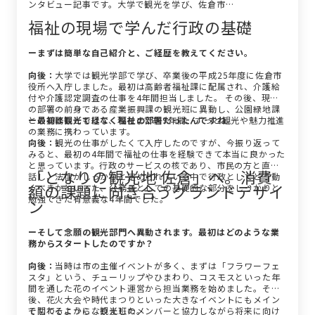
ンタビュー記事です。大学で観光を学び、佐倉市…
福祉の現場で学んだ行政の基礎
ーまずは簡単な自己紹介と、ご経歴を教えてください。
向後：
大学では観光学部で学び、卒業後の平成25年度に佐倉市
役所へ入庁しました。最初は高齢者福祉課に配属され、介護給
付や介護認定調査の仕事を4年間担当しました。 その後、現在
の部署の前身である産業振興課の観光班に異動し、公園緑地課
との兼務なども経て、現在まで約9年間、ずっと観光や魅力推進
ー最初は観光ではなく福祉の部署だったんですね。
の業務に携わっています。
向後：
観光の仕事がしたくて入庁したのですが、今振り返って
みると、最初の4年間で福祉の仕事を経験できて本当に良かった
と思っています。行政のサービスの核であり、市民の方と直接
「となりの観光地 佐倉」へ。消費
話し、法律がしっかりと定められている中で行政としてどう動
額の課題に向き合うグランドデザイ
くべきかといった、公務員としての基礎的な部分をしっかりと
勉強できた有意義な4年間でした。
ン
ーそして念願の観光部門へ異動されます。最初はどのような業
務からスタートしたのですか？
向後：
当時は市の主催イベントが多く、まずは「フラワーフェ
スタ」という、チューリップやひまわり、コスモスといった年
間を通した花のイベント運営から担当業務を始めました。その
後、花火大会や時代まつりといった大きなイベントにもメイン
で関わるようになりました。
そしてそこから、観光班のメンバーと協力しながら将来に向け