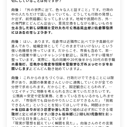
切にしていることは何ですか？
向後：
「外の世界に出て、色々な人と話すこと」です。行政の
中の人たちだけで話し合っていても、どうしても行政の発想し
か出ず、前例踏襲になってしまいます。地域や民間の方、外部
の専門家とどんどん出会い、意見交換をしながら新しいものを
生み出していく姿勢が、これからの公務員には絶対に必要なポ
ーそうした新しい挑戦を受け入れてくれる風土が、佐倉市役所
イントだと思っています。
にはあるのでしょうか？
向後：
はい、あります。佐倉市は近隣市に比べて少子高齢化が
進んでおり、組織全体として「このままではいけない」という
強い危機感を持っています。だからこそ、市長も含めて、若手
からの提案や新しいチャレンジを歓迎し、採用しやすい環境が
整っています。 実際に、私の同期や20代後半から30代の若手職
員たちが、環境や子育てなど様々な分野で「新しいことをやっ
ー最後に、これから佐倉市役所を受験する方へメッセージをお
ていこう」とどんどん動き始めていますよ。
願いします。
向後：
これからのまちづくりは、行政だけでできることには限
界があり、民間の事業者さんといかに連携していくかが全ての
分野で求められます。だからこそ、固定観念にとらわれず、ク
リエイティブに物事を考えられる方に来ていただきたいです。
公務員＝安定や定型業務、と思っている方もいるかもしれませ
んが、「市役所でも自分のやりたいことができるんだ」「挑戦
できるんだ」ということを知ってほしいですね。時間はかかる
かもしれませんが、熱意を持って取り組めば必ず形にできる環
ー本日はありがとうございました。
境がここにはあります。皆さんと一緒に、新しい佐倉市を創っ
取材・文：パブリックコネクト編集部（2026年3月取材）
ていける日を楽しみにしています！
「現実が理想を超えていく瞬間を見た」。向後さんのその言葉