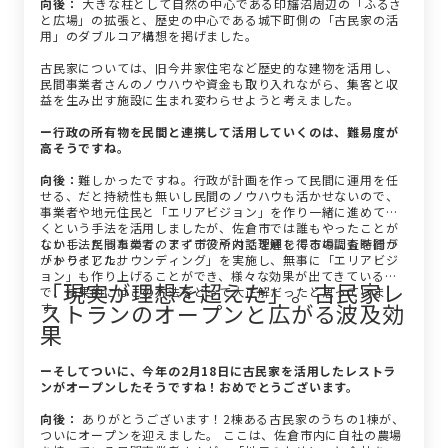
向後：
大きな柱として自然の中心である印旛沼周辺の「ふるさ
と広場」の拡張と、歴史の中心である城下町側の「古民家の活
用」のダブルコア構想を掲げました。
古民家については、旧今井家住宅など歴史的な建物を活用し、
民間事業者さんのノウハウや資金も取り入れながら、集客と収
益を生み出す施設に生まれ変わらせようと考えました。
ー行政の所有物を民間と連携して活用していくのは、難易度が
高そうですね。
向後：
難しかったですね。行政が計画を作って民間に運用を任
せる、だと持続性も無いし民間のノウハウも活かせないので、
事業者や地元住民と「エリアビジョン」を作り一緒に進めてい
くという手法を活用しましたが、佐倉市では誰もやったことが
ない手法だったので、まず市役所内で理解を得るのにも時間が
しかし、民間事業者のアイデアや対話を通じて市場調査を行う
かかりました。
「トライアルサウンディング」を実施し、無事に「エリアビジ
ョン」も作り上げることができ、様々な効果が出てきているの
「現実が理想を超えた」。古民家レ
で、結果的にはこの方法をとって大正解だったと思っていま
ストランのオープンと広がる波及効
す。
果
ーそしてついに、今年の2月18日に古民家を活用したレストラ
ンがオープンしたそうですね！おめでとうございます。
向後：
ありがとうございます！2棟ある古民家のうちの1棟が、
ついにオープンを迎えました。 ここは、佐倉市内に自社の農場