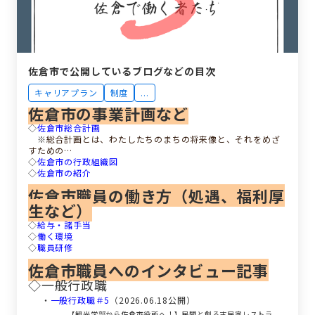
佐倉市で公開しているブログなどの目次
キャリアプラン
制度
...
佐倉市の事業計画など
◇
佐倉市総合計画
※
総合計画とは、わたしたちのまちの将来像と、それをめざ
すための…
◇
佐倉市の行政組織図
◇
佐倉市の紹介
佐倉市職員の働き方（処遇、福利厚
生など）
◇
給与・諸手当
◇
働く環境
◇
職員研修
佐倉市職員へのインタビュー記事
◇一般行政職
・
一般行政職＃5
（2026.06.18公開）
【観光学部から佐倉市役所へ！】民間と創る古民家レストラ