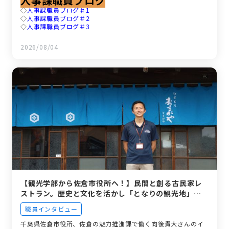
人事課職員ブログ
◇
人事課職員ブログ♯1
◇
人事課職員ブログ＃2
◇
人事課職員ブログ＃3
2026/08/04
【観光学部から佐倉市役所へ！】民間と創る古民家レ
ストラン。歴史と文化を活かし「となりの観光地」を
目指す若手職員の挑戦
職員インタビュー
千葉県佐倉市役所、佐倉の魅力推進課で働く向後貴大さんのイ