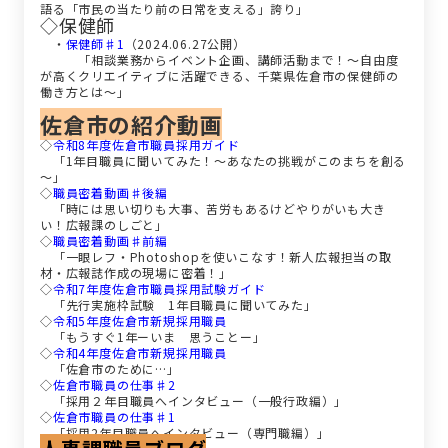
語る「市民の当たり前の日常を支える」誇り」
◇保健師
・
保健師♯1
（2024.06.27公開）
「相談業務からイベント企画、講師活動まで！～自由度
が高くクリエイティブに活躍できる、千葉県佐倉市の保健師の
働き方とは～」
佐倉市の紹介動画
◇
令和8年度佐倉市職員採用ガイド
「1年目職員に聞いてみた！～あなたの挑戦がこのまちを創る
～」
◇
職員密着動画♯後編
「時には思い切りも大事、苦労もあるけどやりがいも大き
い！広報課のしごと」
◇
職員密着動画♯前編
「一眼レフ・Photoshopを使いこなす！新人広報担当の取
材・広報誌作成の現場に密着！」
◇
令和7年度佐倉市職員採用試験ガイド
「先行実施枠試験 1年目職員に聞いてみた」
◇
令和5年度佐倉市新規採用職員
「もうすぐ1年ーいま 思うことー」
◇
令和4年度佐倉市新規採用職員
「佐倉市のために…」
◇
佐倉市職員の仕事♯2
「採用２年目職員へインタビュー（一般行政編）」
◇
佐倉市職員の仕事♯1
「採用2年目職員へインタビュー（専門職編）」