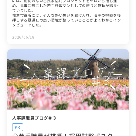
には、前例のない古民家活用プロジェクトをゼロから推し進
め、見事に形にした若手行政マンとしての誇りと感動が詰まっ
ていました。
佐倉市役所には、そんな熱い想いを受け入れ、若手の挑戦を後
押しする風通しの良い環境が整っていることがよくわかるイン
タビューでした。
2026/06/18
人事課職員ブログ＃３
PR
◇若手職員が挑戦！採用試験ポスター