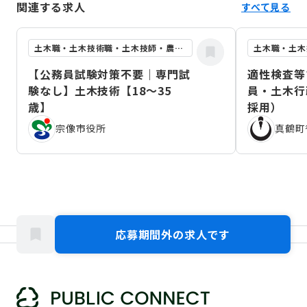
関連する求人
すべて見る
土木職・土木技術職・土木技師・農業土木職
【公務員試験対策不要｜専門試
適性検査等
験なし】土木技術【18～35
員・土木行
歳】
採用）
宗像市役所
真鶴町
応募期間外の求人です