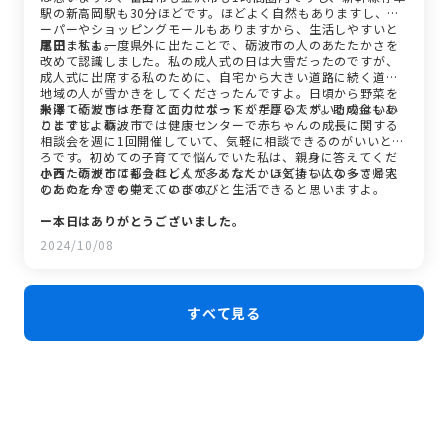
駅の新高岡駅も30分ほどです。ほどよく自然もありますし、ス
ーパーやショッピングモールもありますから、生活しやすいと
思いますよ。
尾田：
私も一度県外に出たことで、砺波市の人のあたたかさを
改めて認識しました。私の成人式の日は大雪だったのですが、
成人式に出席する私のために、自宅から大きい道路に続く道を
地域の人が雪かきをしてくださったんですよ。日頃から野菜を
わけてくださったりと、力になってくださる人がいるのはいい
米澤：
砺波市は子育て面のサポートが手厚いです。助成金もあ
ことですよね。
りますし。砺波市では健康センターで赤ちゃんの成長に関する
相談会を週に1回開催していて、気軽に相談できるのがいいとこ
ろです。初めての子育てで悩んでいた私は、親身に答えてくだ
さったのがとてもうれしくて、あたたかい気持ちになって帰宅
小西：
砺波市は都会ほど人が多くなく、ほどよい人の多さと人
したのを今でも覚えています。
のあたたかさの中で、のびのびと生活できると思いますよ。
ー本日はありがとうございました。
2024/10/08
すべて見る