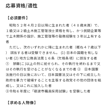
応募資格/適性
【必須要件】
昭和５２年４月２日以降に生まれた者（４８歳未満）で、
１級又は２級土木施工管理技士資格を有し、かつ民間企業等
で土木関係の設計、施工管理等の勤務経験を３年以上有する
者
ただし、次のいずれかに降に生まれた者（概ね４７歳以下
） 該当する者は受験できません。 (1) 日本の国籍を有しな
い者 (2) 地方公務員法第１６条（欠格条項）に該当する者
① 禁錮(こ)以上の刑に処せられ、その執行を終わるまで又
はその執行を受けることがなくなるまでの者 ② 日本国憲
法施行の日以後において、日本国憲法又はその下に成立した
政府を暴力で破壊することを主張する政党その他の団体を結
成し、又はこれに加入した者
③令和６年度に「砺波市職員採用試験」を受験した者
【求める人物像】