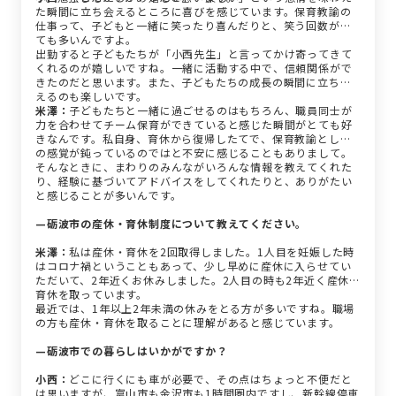
た瞬間に立ち会えるところに喜びを感じています。保育教諭の
仕事って、子どもと一緒に笑ったり喜んだりと、笑う回数がと
ても多いんですよ。
出勤すると子どもたちが「小西先生」と言ってかけ寄ってきて
くれるのが嬉しいですね。一緒に活動する中で、信頼関係がで
きたのだと思います。また、子どもたちの成長の瞬間に立ち会
えるのも楽しいです。
米澤：
子どもたちと一緒に過ごせるのはもちろん、職員同士が
力を合わせてチーム保育ができていると感じた瞬間がとても好
きなんです。私自身、育休から復帰したてで、保育教諭として
の感覚が鈍っているのではと不安に感じることもありまして。
そんなときに、まわりのみんながいろんな情報を教えてくれた
り、経験に基づいてアドバイスをしてくれたりと、ありがたい
と感じることが多いんです。
—砺波市の産休・育休制度について教えてください。
米澤：
私は産休・育休を2回取得しました。1人目を妊娠した時
はコロナ禍ということもあって、少し早めに産休に入らせてい
ただいて、2年近くお休みしました。2人目の時も2年近く産休・
育休を取っています。
最近では、1年以上2年未満の休みをとる方が多いですね。職場
の方も産休・育休を取ることに理解があると感じています。
—砺波市での暮らしはいかがですか？
小西：
どこに行くにも車が必要で、その点はちょっと不便だと
は思いますが、富山市も金沢市も1時間圏内ですし、新幹線停車