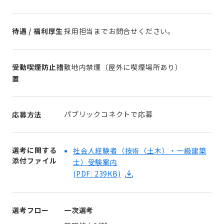
待遇 / 福利厚生
採用担当までお問合せください。
受動喫煙防止措
敷地内禁煙（屋外に喫煙場所あり）
置
パブリックコネクトで応募
応募方法
選考に関する
社会人経験者（技術（土木）・一級建築
添付ファイル
士）受験案内
(PDF: 239KB)
選考フロー
一次選考