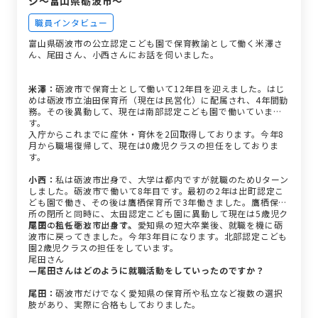
ジ～富山県砺波市～
職員インタビュー
富山県砺波市の公立認定こども園で保育教諭として働く米澤さ
ん、尾田さん、小西さんにお話を伺いました。
米澤：
砺波市で保育士として働いて12年目を迎えました。はじ
めは砺波市立油田保育所（現在は民営化）に配属され、4年間勤
務。その後異動して、現在は南部認定こども園で働いていま
す。
入庁からこれまでに産休・育休を2回取得しております。今年8
月から職場復帰して、現在は0歳児クラスの担任をしておりま
す。
小西：
私は砺波市出身で、大学は都内ですが就職のためUターン
しました。砺波市で働いて8年目です。最初の2年は出町認定こ
ども園で働き、その後は鷹栖保育所で3年働きました。鷹栖保育
所の閉所と同時に、太田認定こども園に異動して現在は5歳児ク
ラスの担任をしています。
尾田：
私も砺波市出身で、愛知県の短大卒業後、就職を機に砺
波市に戻ってきました。今年3年目になります。北部認定こども
園2歳児クラスの担任をしています。
尾田さん
—尾田さんはどのように就職活動をしていったのですか？
尾田：
砺波市だけでなく愛知県の保育所や私立など複数の選択
肢があり、実際に合格もしておりました。