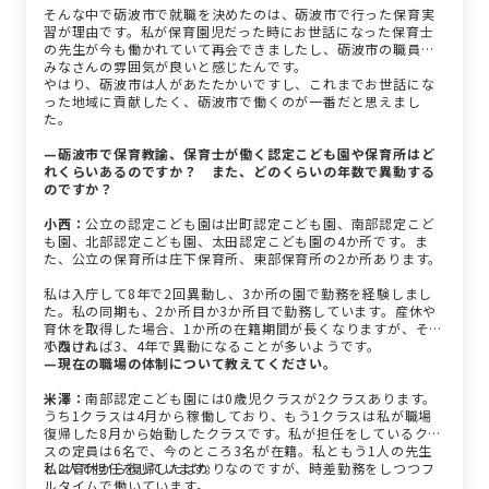
そんな中で砺波市で就職を決めたのは、砺波市で行った保育実
習が理由です。私が保育園児だった時にお世話になった保育士
の先生が今も働かれていて再会できましたし、砺波市の職員の
みなさんの雰囲気が良いと感じたんです。
やはり、砺波市は人があたたかいですし、これまでお世話にな
った地域に貢献したく、砺波市で働くのが一番だと思えまし
た。
—砺波市で保育教諭、保育士が働く認定こども園や保育所はど
れくらいあるのですか？ また、どのくらいの年数で異動する
のですか？
小西：
公立の認定こども園は出町認定こども園、南部認定こど
も園、北部認定こども園、太田認定こども園の4か所です。ま
た、公立の保育所は庄下保育所、東部保育所の2か所あります。
私は入庁して8年で2回異動し、3か所の園で勤務を経験しまし
た。私の同期も、2か所目か3か所目で勤務しています。産休や
育休を取得した場合、1か所の在籍期間が長くなりますが、そう
でなければ3、4年で異動になることが多いようです。
小西さん
—現在の職場の体制について教えてください。
米澤：
南部認定こども園には0歳児クラスが2クラスあります。
うち1クラスは4月から稼働しており、もう1クラスは私が職場
復帰した8月から始動したクラスです。私が担任をしているクラ
スの定員は6名で、今のところ3名が在籍。私ともう1人の先生
と2人で担任をしています。
私は育休から復帰したばかりなのですが、時差勤務をしつつフ
ルタイムで働いています。