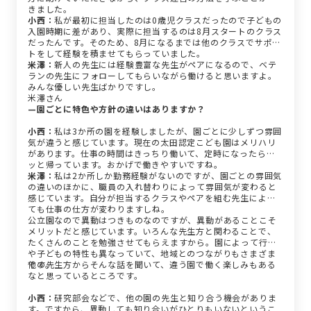
きました。
小西：
私が最初に担当したのは0歳児クラスだったので子どもの
入園時期に差があり、実際に担当するのは8月スタートのクラス
だったんです。そのため、8月になるまでは他のクラスでサポー
トをして経験を積ませてもらっていました。
米澤：
新人の先生には経験豊富な先生がペアになるので、ベテ
ランの先生にフォローしてもらいながら働けると思いますよ。
みんな優しい先生ばかりですし。
米澤さん
—園ごとに特色や方針の違いはありますか？
小西：
私は3か所の園を経験しましたが、園ごとに少しずつ雰囲
気が違うと感じています。現在の太田認定こども園はメリハリ
があります。仕事の時間はきっちり働いて、定時になったらサ
ッと帰っています。おかげで働きやすいですね。
米澤：
私は2か所しか勤務経験がないのですが、園ごとの雰囲気
の違いのほかに、職員の入れ替わりによって雰囲気が変わると
感じています。自分が担当するクラスやペアを組む先生によっ
ても仕事の仕方が変わりますしね。
公立園なので異動はつきものなのですが、異動があることこそ
メリットだと感じています。いろんな先生方と関わることで、
たくさんのことを勉強させてもらえますから。園によって行事
や子どもの特性も異なっていて、地域とのつながりもさまざま
です。
他の先生方からそんな話を聞いて、違う園で働く楽しみもある
なと思っているところです。
小西：
研究部会などで、他の園の先生と知り合う機会がありま
す。ですから、異動しても知り合いがひとりもいないというこ