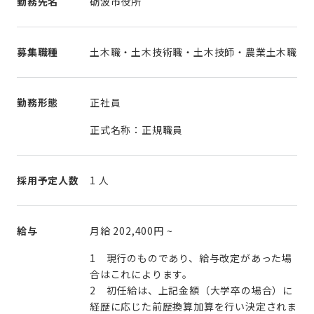
勤務先名
砺波市役所
募集職種
土木職・土木技術職・土木技師・農業土木職
勤務形態
正社員
正式名称：正規職員
採用予定人数
1 人
給与
月給
202,400円
~
1 現行のものであり、給与改定があった場
合はこれによります。
2 初任給は、上記金額（大学卒の場合）に
経歴に応じた前歴換算加算を行い決定されま