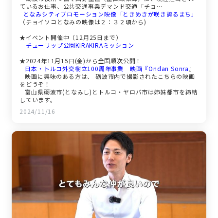
ているお仕事、公共交通事業デマンド交通「チョ…
となみシティプロモーション映像「ときめきが咲き誇るまち」
（チョイソコとなみの映像は２：３２頃から)
★イベント開催中（12月25日まで）
チューリップ公園KIRAKIRAミッション
★2024年11月15日(金)から全国順次公開！
日本・トルコ外交樹立100周年事業 映画『Ondan Sonra
』
映画に興味のある方は、 砺波市内で撮影されたこちらの映画
をどうぞ！
富山県砺波市(となみし)とトルコ・ヤロバ市は姉妹都市を締結
しています。
2024/11/16