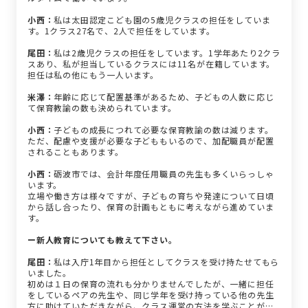
小西：
私は太田認定こども園の5歳児クラスの担任をしていま
す。1クラス27名で、2人で担任をしています。
尾田：
私は2歳児クラスの担任をしています。1学年あたり2クラ
スあり、私が担当しているクラスには11名が在籍しています。
担任は私の他にもう一人います。
米澤：
年齢に応じて配置基準があるため、子どもの人数に応じ
て保育教諭の数も決められています。
小西：
子どもの成長につれて必要な保育教諭の数は減ります。
ただ、配慮や支援が必要な子どももいるので、加配職員が配置
されることもあります。
小西：
砺波市では、会計年度任用職員の先生も多くいらっしゃ
います。
立場や働き方は様々ですが、子どもの育ちや発達について日頃
から話し合ったり、保育の計画もともに考えながら進めていま
す。
ー新人教育についても教えて下さい。
尾田：
私は入庁1年目から担任としてクラスを受け持たせてもら
いました。
初めは１日の保育の流れも分かりませんでしたが、一緒に担任
をしているペアの先生や、同じ学年を受け持っている他の先生
方に助けていただきながら、クラス運営の方法を学ぶことがで