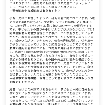
とはありません。異動先にも顔見知りの先生がいらっしゃいま
すし、さほど不安に感じることはないと思います。
—研修制度や育成制度はありますか？
小西：
先ほどお話したように、研究部会が開かれています。5歳
児部会や4歳児部会など、受け持ちクラスの年齢ごとに集まっ
て、1年を通してそれぞれに取り組みたいテーマの研究をするん
です。子どもたちの遊びの中にどんな学びがあるかなど、年に3
回ほど集まって話し合っています。
他の園で働く先生方と話していると、どんな遊びをしているの
かとか、お部屋の環境などがわかり、とても勉強になっていま
す。横のつながりもできるので、保育の経験が浅く、引き出し
が少ない私にとってはいろんな知識を得ることができてありが
たいです。
米澤：
研究部会のほかにも、市内外の外部研修に参加できま
す。私は先日砺波市保育研究会の離乳食の研修会に参加してき
ました。園から参加を促されるだけでなく、自分から希望して
参加する研修もあります。他の園の先生方に悩みを相談するこ
ともできるので、助かっています。
尾田：
保育方針はどの園も同じですが、先生ごとに子どもたち
に対する願いや保育観はそれぞれ違うんです。ですから、自分
のやりたい保育を自分でしっかり考えて、自分がいいと思う点
を吸収したらいいんだよと先輩から教えていただきました。
—砺波市で保育教諭、保育士として働くやりがいやおもしろさ
を教えてください。
尾田：
私はまだ未熟ではあるものの、子どもと一緒に自分も成
長できているなと実感できたときにやりがいを感じています。
先輩から教えていただいたことや自分で勉強したことを踏まえ
て保育をして、子どもたちが成長したと感じた時がうれしいで
す。勉強したかいがあったと思います。
小西：
子どもたちが「嬉しい」「楽しい」という感情を味わえ