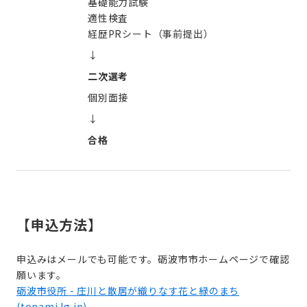
基礎能力試験
適性検査
経歴PRシート（事前提出）
↓
二次選考
個別面接
↓
合格
【申込方法】
申込みはメールでも可能です。砺波市市ホームページで確認
願います。
砺波市役所 - 庄川と散居が織りなす花と緑のまち
(
tonami.lg.jp
)