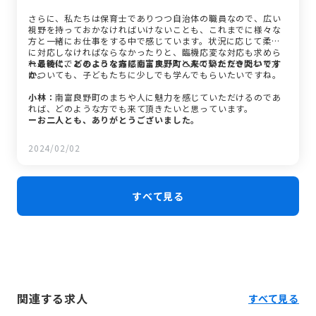
さらに、私たちは保育士でありつつ自治体の職員なので、広い
視野を持っておかなければいけないことも、これまでに様々な
方と一緒にお仕事をする中で感じています。状況に応じて柔軟
に対応しなければならなかったりと、臨機応変な対応も求めら
れる時代であることを痛感します。人と人の繋がりや関わり方
ー最後に、どのような方に南富良野町へ来ていただきたいです
についても、子どもたちに少しでも学んでもらいたいですね。
か。
小林：
南富良野町のまちや人に魅力を感じていただけるのであ
れば、どのような方でも来て頂きたいと思っています。
ーお二人とも、ありがとうございました。
2024/02/02
すべて見る
関連する求人
すべて見る