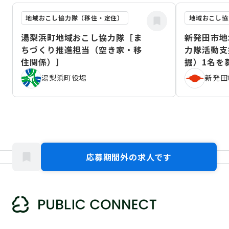
地域おこし協力隊（移住・定住）
地域おこし協
湯梨浜町地域おこし協力隊［ま
新発田市地
ちづくり推進担当（空き家・移
力隊活動支
住関係）］
掘）1名を
湯梨浜町役場
新発田
応募期間外の求人です