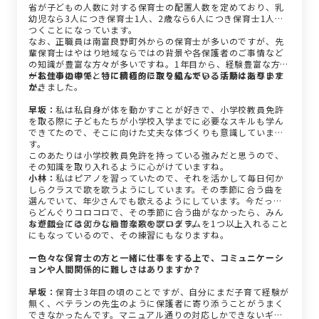
省が子どもの人数に対する保育士の配置人数を定めており、乳
幼児なら3人につき保育士1人、2歳なら6人につき保育士1人が
つくことになっています。
なお、正職員は南富良野町外からの保育士が多いのですが、先
輩保育士はやはり地域ならではの背景や各保護者のご事情など
の知識が豊富な方々が多いですね。1年目から、経験豊富な方々
が私達の指導係として同じクラスを見ながら、手厚く指導いた
ーお仕事の中で、特に積極的に取り組んでいる活動はあります
だきました。
か。
早坂：
私は私自身が体を動かすことが好きで、小学校教員免許
を取る際に子どもたちが小学校入学までに必要なスキルも学ん
できてたので、そこに向けた丈夫な体づくりも意識していま
す。
このあたりは小学校教員免許を持っている強みだと思うので、
その知識を取り入れるように心がけていますね。
小林：
私はピアノを習っていたので、それを活かして毎日何か
しらクラスで歌を歌うようにしています。その季節に合う曲を
選んでいて、年少さんでも歌えるようにしています。今だった
らどんぐりコロコロで、その季節に合う曲がなかったら、みん
なが知ってるような簡単な歌を歌います。
お遊戯会には何かしら音楽系のプログラムを1つ以上入れること
にもなっているので、その練習にもなりますね。
ー色々な保育士の方と一緒に仕事をする上で、コミュニケーシ
ョンや人間関係的に難しさはありますか？
早坂：
保育士3年目の頃のことですが、自分にまだ子育て経験が
無く、ベテランの先生のように保護者に寄り添うことがうまく
できなかったんです。マニュアル通りの対応しかできないギャ