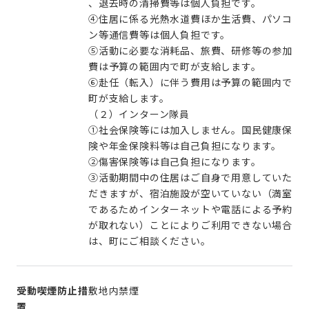
、退去時の清掃費等は個人負担です。
④住居に係る光熱水道費ほか生活費、パソコ
ン等通信費等は個人負担です。
⑤活動に必要な消耗品、旅費、研修等の参加
費は予算の範囲内で町が支給します。
⑥赴任（転入）に伴う費用は予算の範囲内で
町が支給します。
（２）インターン隊員
①社会保険等には加入しません。国民健康保
険や年金保険料等は自己負担になります。
②傷害保険等は自己負担になります。
③活動期間中の住居はご自身で用意していた
だきますが、宿泊施設が空いていない（満室
であるためインターネットや電話による予約
が取れない）ことによりご利用できない場合
は、町にご相談ください。
受動喫煙防止措
敷地内禁煙
置