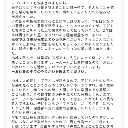
ップにはとても悩まされましたね。
最初はひたすら仕事を覚えることに精一杯で、そんなことを感
じる余力も無かったのですが、慣れてくるとだんだん悩みなど
が増えました。
その部分の指摘を受けることはやっぱりあって、でも自分なり
の意見もあり、意見が衝突することもあったのですが、子ども
たちのことを考えた上で誠意を持って伝えていました。2年目以
降は責任がより重くなりつつある程度裁量も持てるので、そこ
はプラスな点だと感じています。
最近では「早坂先生はこういう先生だから、きっとこんなこと
考えてるよね」と理解を示してもらえることが多くなりました
し、最初と比べるとコミュニケーションの量も質も向上しまし
た。
小林：
私もそこは早坂に同感です。先生によって良いところも
悪いところもありますし、一人一人が仕事仲間なので、お互い
の良いところを活かしていければいいと思っています。
ーお仕事の中でのやりがいを教えてください。
小林：
大前提として子どもが好きなので、子どもたちのいろん
な姿を見ることができるのはやりがいの一つですね。長く在籍
していると、赤ちゃんの時に入園した子の卒園までを見届ける
こともあり、その数年間の過程を見ていた分嬉しく思います。
また、子どもの年齢層によっても、できることがそれぞれ異な
るんですよね。子どもたちの「できない」が「できる」になっ
たりした時、保護者の方に感謝の言葉をいただくと、とてもや
りがいを感じます。
早坂：
私自身も規模が小さい保育所に通っていたのですが、自
然にちなんだ行事が多かったので、現在保育士として懐かしさ
も感じています。企画をする中で「先生たちはこんなことを考