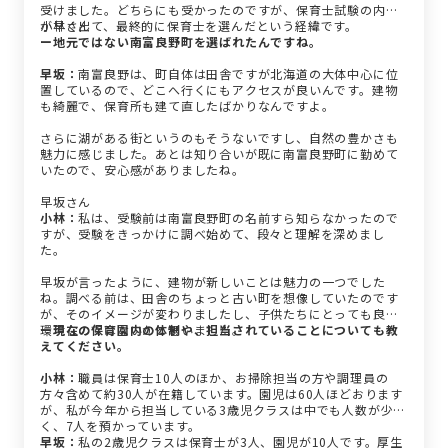
受けました。どちらにも受かったのですが、保育士試験の内定
が早く出て、最終的に保育士を選んだという経緯です。
小林さん
ー地元ではない南富良野町を選ばれたんですね。
早坂：
南富良野は、町自体は田舎ですが北海道の大体中心に位
置しているので、どこへ行くにもアクセスが良いんです。建物
も綺麗で、保育所も建て直したばかりなんですよ。
さらに湖がある街というのもそうないですし、自然の豊かさも
魅力に感じました。あとは知り合いが既に南富良野町に勤めて
いたので、安心感がありましたね。
早坂さん
小林：
私は、受験前は南富良野町の名前すら知らなかったので
すが、受験をきっかけに調べ始めて、段々と理解を深めまし
た。
早坂が言ったように、建物が新しいことは魅力の一つでした
ね。調べる前は、田舎のちょっと古い町を想像していたのです
が、そのイメージが変わりましたし、子供たちにとっても良い
環境なのではないかと思いました。
ー現在の保育園内の体制や、担当されていることについても教
えてください。
小林：
職員は保育士10人のほか、お掃除担当の方や調理員の
方々含めて約30人が在籍しています。園児は60人ほどおります
が、私が今年から担当している3歳児クラスは中でも人数が少な
く、7人を預かっています。
早坂：
私の2歳児クラスは保育士が3人、園児が10人です。厚生