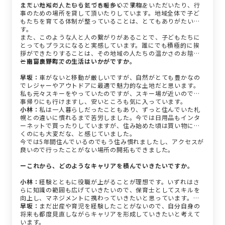
えていたんだ」という気づきも多いですね。
また、地域の人たちもとても暖かく、果物をいただいたり、行
事のための場所を貸して頂いたりしています。地域全体で子ど
もたちを育てる体制が整っていることは、とてもありがたいで
す。
また、このような人と人の繋がりがあることで、子どもたちに
とってもプラスになると実感しています。誰にでも積極的に挨
拶ができたりすることは、その地域の人たちの温かさのお陰だ
と思いますね。
ー南富良野町での生活はいかがですか。
早坂：
車がないと移動が厳しいですが、自然がとても豊かなの
でレジャーやアウトドアに最適で魅力的な土地だと思います。
私も元々スキーをやっていたのですが、スキー場が近いので仕
事帰りにも行けますし、安いところも気に入っています。
小林：
私は一人暮らしだったこともあり、ずっと住んでいた札
幌との違いに慣れるまで苦労しました。今では日用品もインタ
ーネットで買ったりしていますが、住み始めた頃は買い物に行
くのにも大変だな、と感じていました。
今では5年間住んでいるのでもう住み慣れましたし、アクセスが
良いので行ったことがない場所の開拓もできました。
ーこれから、どのようなキャリアを積んでいきたいですか。
小林：
経験とともに役職が上がることが理想です。いずれはさ
らに知識の範囲も広げていきたいので、保育士としてスキルを
向上し、マネジメントに携わっていきたいと思っています。
早坂：
まだ出産や育児を経験したことがないので、自分自身の
将来も都度見直しながらキャリアを形成していきたいと考えて
います。