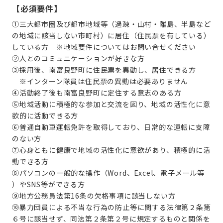
【必須要件】
①三大都市圏及び都市地域等（過疎・山村・離島、半島など
の地域に該当しない市町村）に居住（住民票を有している）
している方 ※地域要件についてはお問い合せください
②人とのコミュニケーションが好きな方
③採用後、南富良野町に住民票を異動し、居住できる方
※インターン隊員は住民票の異動は必要ありません
④活動終了後も南富良野町に定住する意志のある方
⑤地域活動に積極的な参加と交流を図り、地域の活性化に意
欲的に活動できる方
⑥普通自動車運転免許を取得しており、日常的な運転に支障
のない方
⑦心身ともに健康で地域の活性化に意欲があり、積極的に活
動できる方
⑧パソコンの一般的な操作（
Word
、
Excel
、電子メール等
）や
SNS
等ができる方
⑨地方公務員法第
16
条の欠格事項に該当しない方
⑩暴力団員による不当な行為の防止等に関する法律第２条第
６号に該当せず、同法第２条第２号に規定するものと関係を