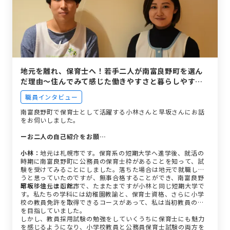
地元を離れ、保育士へ！若手二人が南富良野町を選ん
だ理由〜住んでみて感じた働きやすさと暮らしやす
さ〜
職員インタビュー
南富良野町で保育士として活躍する小林さんと早坂さんにお話
をお伺いしました。
ーお二人の自己紹介をお願…
小林：
地元は札幌市です。保育系の短期大学へ進学後、就活の
時期に南富良野町に公務員の保育士枠があることを知って、試
験を受けてみることにしました。落ちた場合は地元で就職しよ
うと思っていたのですが、無事合格することができ、南富良野
町へ移住しました。
早坂：
地元は函館市で、たまたまですが小林と同じ短期大学で
す。私たちの学科には幼稚園教諭と、保育士資格、さらに小学
校の教員免許を取得できるコースがあって、私は当初教員の道
を目指していました。
しかし、教員採用試験の勉強をしていくうちに保育士にも魅力
を感じるようになり、小学校教員と公務員保育士試験の両方を